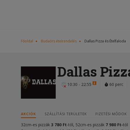
Főoldal
Budaörs ételrendelés
Dallas Pizza és Ételfaloda
Dallas Pizz
10:30 - 22:55
60 perc
AKCIÓK
SZÁLLÍTÁSI TERÜLETEK
FIZETÉSI MÓDOK
32cm-es pizzák
3 780 Ft
-tól, 52cm-es pizzák
7 98
0 Ft
-
tól