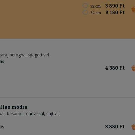
3 890 Ft
32 cm
8 180 Ft
52 cm
araj bolognai spagettivel
jás
4 380 Ft
allas módra
val, besamel mártással, sajttal,
3 880 Ft
jás