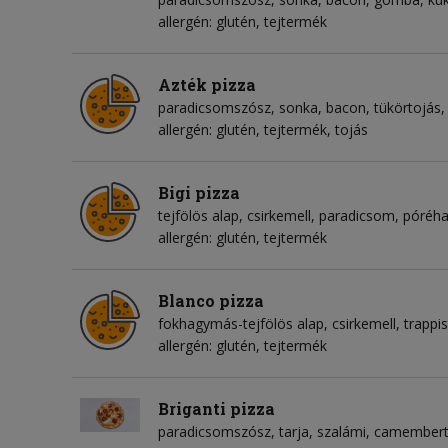
allergén: glutén, tejtermék
Azték pizza
paradicsomszósz
sonka
bacon
tükörtojás
allergén: glutén, tejtermék, tojás
Bigi pizza
tejfölös alap
csirkemell
paradicsom
póréh
allergén: glutén, tejtermék
Blanco pizza
fokhagymás-tejfölös alap
csirkemell
trappis
allergén: glutén, tejtermék
Briganti pizza
paradicsomszósz
tarja
szalámi
camembert 