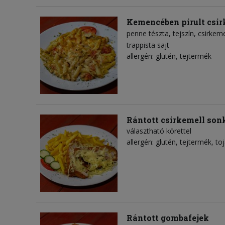
Kemencében pirult csir
penne tészta
tejszín
csirkeme
trappista sajt
allergén: glutén, tejtermék
Rántott csirkemell sonk
választható körettel
allergén: glutén, tejtermék, to
Rántott gombafejek