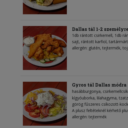
Dallas tál 1-2 személyr
1db rántott csirkemell, 1db rán
sajt, rántott karfiol, tartármá
allergén: glutén, tejtermék, to
Gyros tál Dallas módra
hasábburgonya
csirkemellcsí
kígyóuborka
lilahagyma
tzatz
görög fűszeres csíkozott-kock
A plusz feltéteknél kérhető plu
allergén: tejtermék