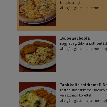
trappista sajt
allergén: glutén, tejtermék
Bolognai borda
nagy adag, 2db rántott sertésk
allergén: glutén, tejtermék, to
Brokkolis csirkemell D
roston sült csirkemell brokkoli
választható körettel
allergén: glutén, tejtermék, to