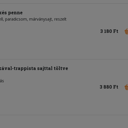
kés penne
ll
paradicsom
márványsajt
reszelt
3 180 Ft
ával-trappista sajttal töltve
jás
3 880 Ft