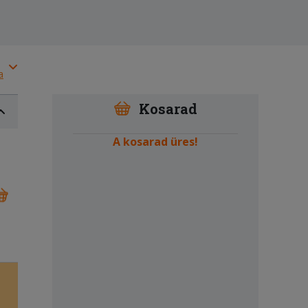
a
Kosarad
A kosarad üres!