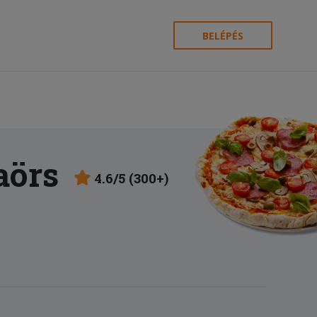
BELÉPÉS
aörs
4.6/5 (300+)