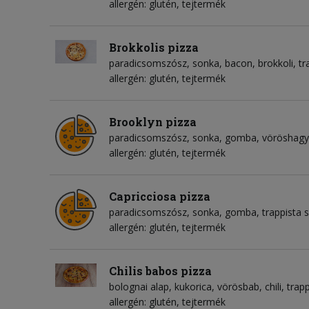
allergén: glutén, tejtermék
Brokkolis pizza
paradicsomszósz
sonka
bacon
brokkoli
tr
allergén: glutén, tejtermék
Brooklyn pizza
paradicsomszósz
sonka
gomba
vöröshag
allergén: glutén, tejtermék
Capricciosa pizza
paradicsomszósz
sonka
gomba
trappista s
allergén: glutén, tejtermék
Chilis babos pizza
bolognai alap
kukorica
vörösbab
chili
trapp
allergén: glutén, tejtermék