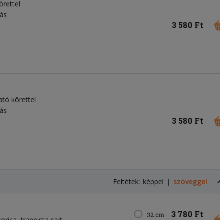
örettel
jás
3 580 Ft
ató körettel
jás
3 580 Ft
Feltétek:
képpel
szöveggel
3 780 Ft
32 cm
korica
trappista sajt