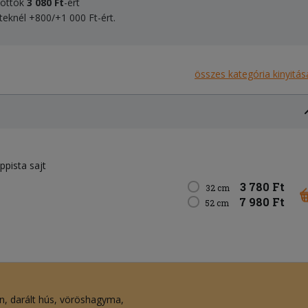
izottók
3 080
Ft
-ért
éteknél +800/+1 000 Ft-ért.
összes kategória kinyitás
appista sajt
3 780 Ft
32 cm
7 980 Ft
52 cm
n
darált hús
vöröshagyma