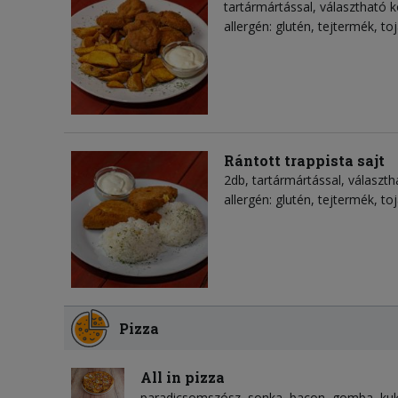
tartármártással, választható k
allergén: glutén, tejtermék, to
Rántott trappista sajt
2db, tartármártással, választh
allergén: glutén, tejtermék, to
Pizza
All in pizza
paradicsomszósz
sonka
bacon
gomba
ku