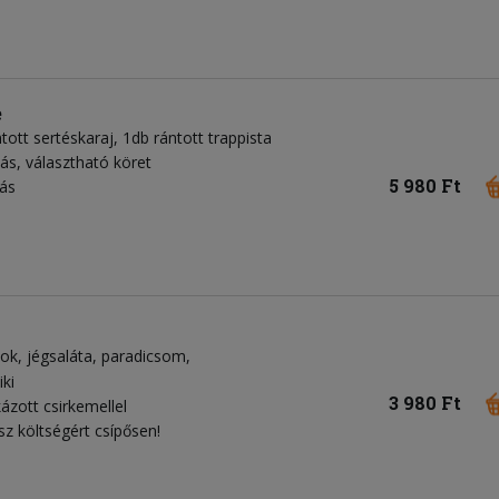
e
tott sertéskaraj, 1db rántott trappista
rtás, választható köret
5 980 Ft
jás
kok
jégsaláta
paradicsom
iki
3 980 Ft
ázott csirkemellel
sz költségért csípősen!