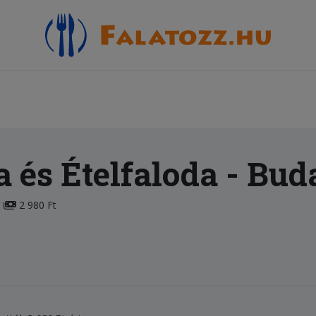
a és Ételfaloda
- Bud
2 980 Ft