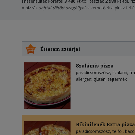
Frissensültek körettel
3 480 Ft
-tól, tészták
2 980 Ft
-tól, r
A pizzák
sajttal töltött szegéllyel
is kérhetőek a plusz felt
Étterem sztárjai
Szalámis pizza
paradicsomszósz
szalámi
tr
allergén: glutén, tejtermék
Bikinifenék Extra pizza
paradicsomszósz
tejföl
baco