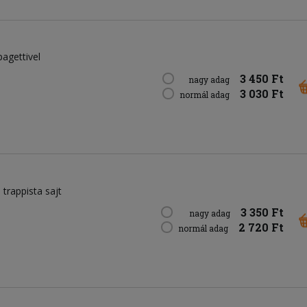
pagettivel
3 450 Ft
nagy adag
3 030 Ft
normál adag
trappista sajt
3 350 Ft
nagy adag
2 720 Ft
normál adag