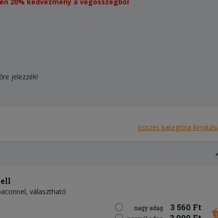
esetén 20% kedvezmény a végösszegből
őre jelezzék!
összes kategória kinyitás
ell
 baconnel, választható
3 560 Ft
nagy adag
3 090 Ft