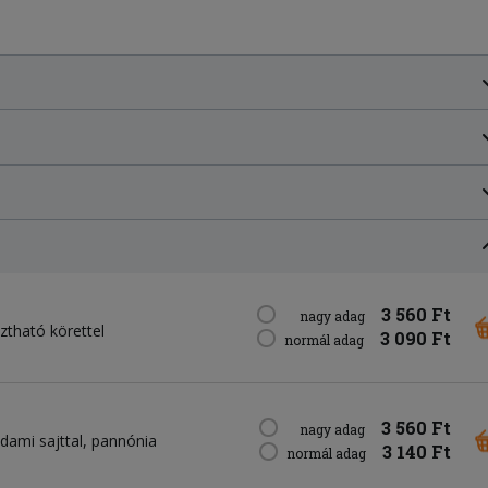
3 560 Ft
nagy adag
sztható körettel
3 090 Ft
normál adag
3 560 Ft
nagy adag
edami sajttal, pannónia
3 140 Ft
normál adag