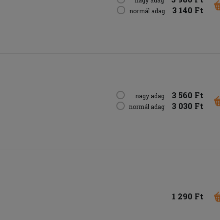
nagy adag
3 140 Ft
normál adag
3 560 Ft
nagy adag
3 030 Ft
normál adag
1 290 Ft