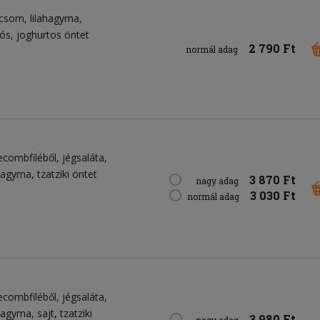
icsom
lilahagyma
tós
joghurtos öntet
2 790 Ft
normál adag
ecombfiléből
jégsaláta
ahagyma
tzatziki öntet
3 870 Ft
nagy adag
3 030 Ft
normál adag
ecombfiléből
jégsaláta
ahagyma
sajt
tzatziki
3 980 Ft