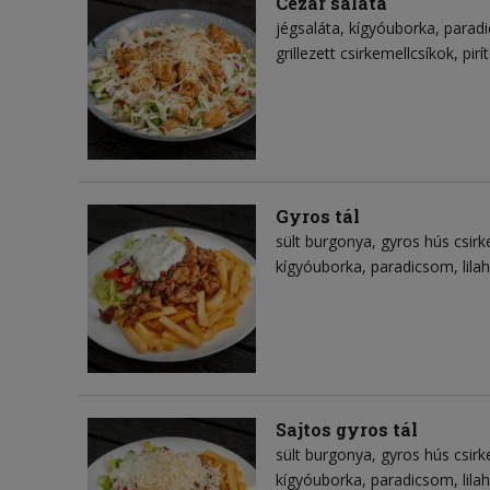
Cézár saláta
jégsaláta
kígyóuborka
parad
grillezett csirkemellcsíkok
pirí
Gyros tál
sült burgonya
gyros hús csirk
kígyóuborka
paradicsom
lil
Sajtos gyros tál
sült burgonya
gyros hús csirk
kígyóuborka
paradicsom
lil