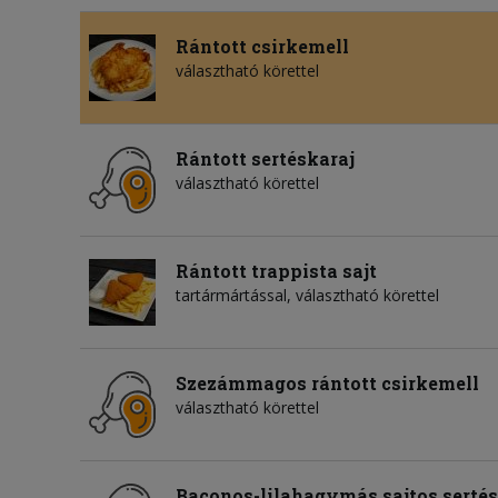
Rántott csirkemell
választható körettel
Rántott sertéskaraj
választható körettel
Rántott trappista sajt
tartármártással, választható körettel
Szezámmagos rántott csirkemell
választható körettel
Baconos-lilahagymás sajtos sertés