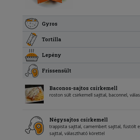
Gyros
Tortilla
Lepény
Frissensült
Baconos-sajtos csirkemell
roston sült csirkemell sajttal, baconnel, vála
Négysajtos csirkemell
trappista sajttal, camembert sajttal, füstölt 
sajttal, választható körettel