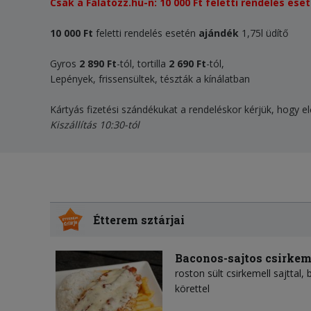
Csak a Falatozz.hu-n: 10 000 Ft feletti rendelés 
10 000 Ft
feletti rendelés esetén
ajándék
1,75l üdítő
Gyros
2 890 Ft
-tól, tortilla
2 690 Ft
-tól,
Lepények, frissensültek, tészták a kínálatban
Kártyás fizetési szándékukat a rendeléskor kérjük, hogy el
Kiszállítás 10:30-tól
Étterem sztárjai
Baconos-sajtos csirkem
roston sült csirkemell sajttal,
körettel