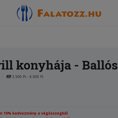
ill konyhája
- Balló
2 500 Ft - 6 000 Ft
setén 10% kedvezmény a végösszegből