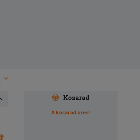
a
Kosarad
A kosarad üres!