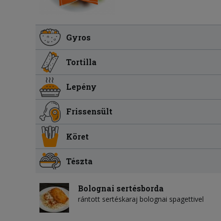
Gyros
Tortilla
Lepény
Frissensült
Köret
Tészta
Bolognai sertésborda
rántott sertéskaraj bolognai spagettivel