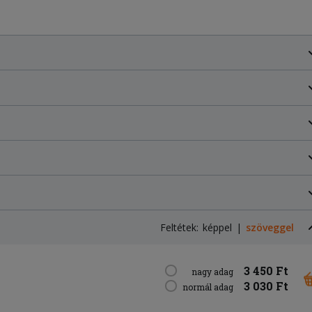
Feltétek:
képpel
szöveggel
3 450 Ft
nagy adag
3 030 Ft
normál adag