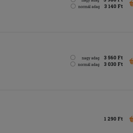
nagy adag
3 140 Ft
normál adag
3 560 Ft
nagy adag
3 030 Ft
normál adag
1 290 Ft