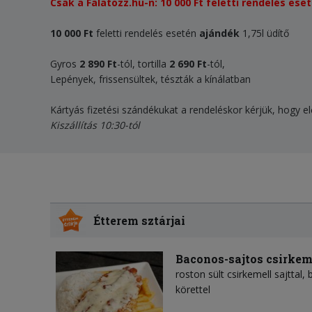
Csak a Falatozz.hu-n: 10 000 Ft feletti rendelés 
10 000 Ft
feletti rendelés esetén
ajándék
1,75l üdítő
Gyros
2 890 Ft
-tól, tortilla
2 690 Ft
-tól,
Lepények, frissensültek, tészták a kínálatban
Kártyás fizetési szándékukat a rendeléskor kérjük, hogy el
Kiszállítás 10:30-tól
Étterem sztárjai
Baconos-sajtos csirkem
roston sült csirkemell sajttal,
körettel