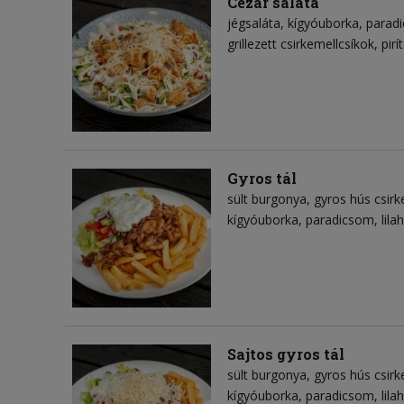
Cézár saláta
jégsaláta
kígyóuborka
parad
grillezett csirkemellcsíkok
pirí
Gyros tál
sült burgonya
gyros hús csirk
kígyóuborka
paradicsom
lil
Sajtos gyros tál
sült burgonya
gyros hús csirk
kígyóuborka
paradicsom
lil