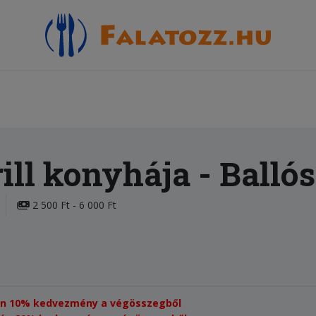
ill konyhája
- Balló
2 500 Ft - 6 000 Ft
setén 10% kedvezmény a végösszegből