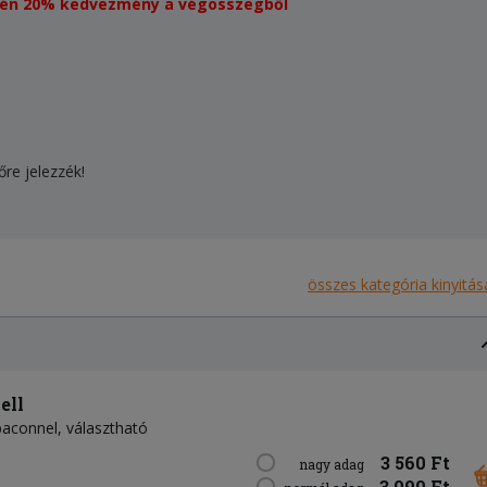
esetén 20% kedvezmény a végösszegből
őre jelezzék!
összes kategória kinyitás
ell
 baconnel, választható
3 560 Ft
nagy adag
3 090 Ft