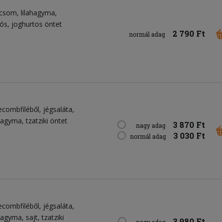
icsom
lilahagyma
tós
joghurtos öntet
2 790 Ft
normál adag
ecombfiléből
jégsaláta
ahagyma
tzatziki öntet
3 870 Ft
nagy adag
3 030 Ft
normál adag
ecombfiléből
jégsaláta
ahagyma
sajt
tzatziki
3 980 Ft