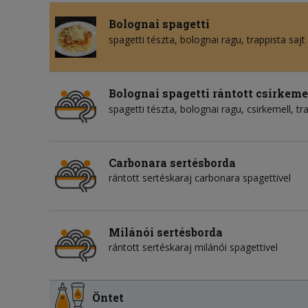
Bolognai spagetti
spagetti tészta
bolognai ragu
trappista sajt
Bolognai spagetti rántott csirkeme
spagetti tészta
bolognai ragu
csirkemell
tr
Carbonara sertésborda
rántott sertéskaraj carbonara spagettivel
Milánói sertésborda
rántott sertéskaraj milánói spagettivel
Öntet