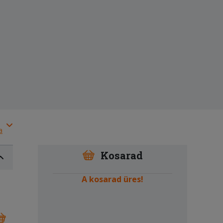
a
Kosarad
A kosarad üres!