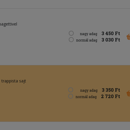
pagettivel
3 450 Ft
nagy adag
3 030 Ft
normál adag
trappista sajt
3 350 Ft
nagy adag
2 720 Ft
normál adag