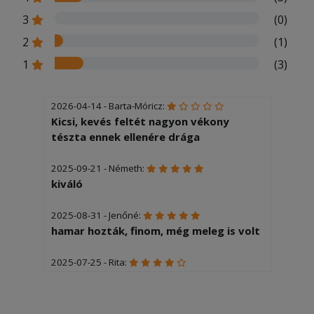
3
(0)
2
(1)
1
(3)
2026-04-14 - Barta-Móricz:
Kicsi, kevés feltét nagyon vékony
tészta ennek ellenére drága
2025-09-21 - Németh:
kiváló
2025-08-31 - Jenőné:
hamar hozták, finom, még meleg is volt
2025-07-25 - Rita:
gyors szállítás, kicsit kisebb volt a
pizza