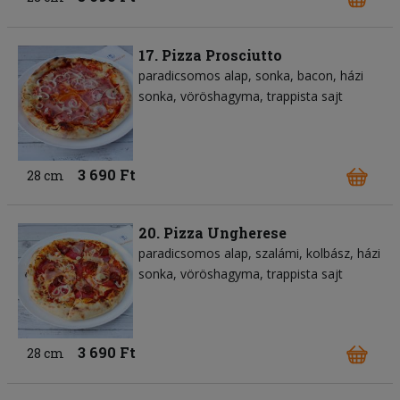
17. Pizza Prosciutto
paradicsomos alap
sonka
bacon
házi
sonka
vöröshagyma
trappista sajt
3 690 Ft
28 cm
20. Pizza Ungherese
paradicsomos alap
szalámi
kolbász
házi
sonka
vöröshagyma
trappista sajt
3 690 Ft
28 cm