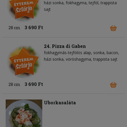
házi sonka
fokhagyma
tejföl
trappista
sajt
3 690 Ft
28 cm
24. Pizza di Gaben
fokhagymás-tejfölös alap
sonka
bacon
házi sonka
vöröshagyma
trappista sajt
3 690 Ft
28 cm
Uborkasaláta