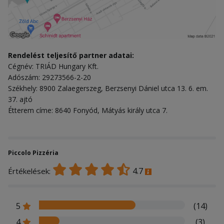
Rendelést teljesítő partner adatai:
Cégnév: TRIÁD Hungary Kft.
Adószám: 29273566-2-20
Székhely: 8900 Zalaegerszeg, Berzsenyi Dániel utca 13. 6. em.
37. ajtó
Étterem címe: 8640 Fonyód, Mátyás király utca 7.
Piccolo Pizzéria
4.7
Értékelések:
5
(14)
4
(3)