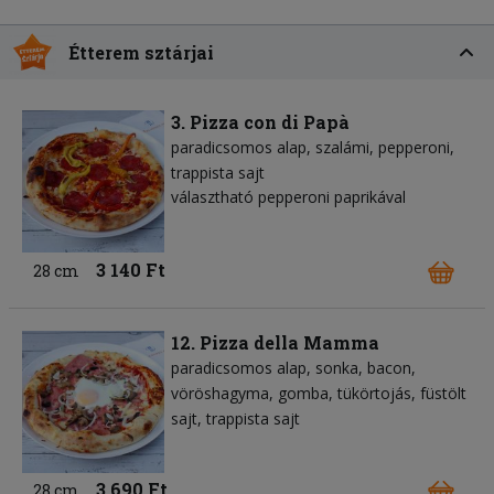
Étterem sztárjai
3. Pizza con di Papà
paradicsomos alap
szalámi
pepperoni
trappista sajt
választható pepperoni paprikával
3 140 Ft
28 cm
12. Pizza della Mamma
paradicsomos alap
sonka
bacon
vöröshagyma
gomba
tükörtojás
füstölt
sajt
trappista sajt
3 690 Ft
28 cm