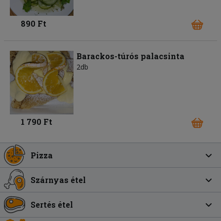
890 Ft
Barackos-túrós palacsinta
2db
1 790 Ft
Pizza
Szárnyas étel
Sertés étel