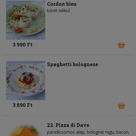
Cordon bleu
köret nélkül
3 990 Ft
Spaghetti bolognese
3 890 Ft
22. Pizza di Dave
paradicsomos alap
bolognai ragu
bacon