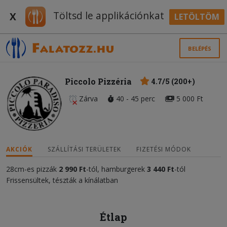
Töltsd le applikációnkat
X
LETÖLTÖM
BELÉPÉS
Piccolo Pizzéria
4.7/5 (200+)
Zárva
40 - 45 perc
5 000 Ft
AKCIÓK
SZÁLLÍTÁSI TERÜLETEK
FIZETÉSI MÓDOK
28cm-es pizzák
2 990 Ft
-tól, hamburgerek
3 440 Ft
-tól
Frissensültek, tészták a kínálatban
Étlap