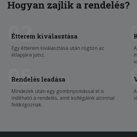
Hogyan zajlik a rendelés?
02
Étterem kiválasztása
Egy étterem kiválasztása után rögtön az
A
étlapjára jutsz.
m
v
05
Rendelés leadása
Mindezek után egy gombnyomással el is
A
indítható a rendelés, amit kollégáink azonnal
v
feldolgoznak.