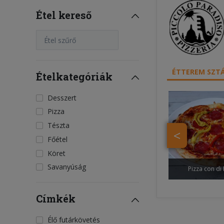
Étel kereső
Étel szűrő
ÉTTEREM SZTÁ
Ételkategóriák
Desszert
Pizza
Tészta
<
Főétel
Köret
Savanyúság
Pizza con di
Címkék
Élő futárkövetés