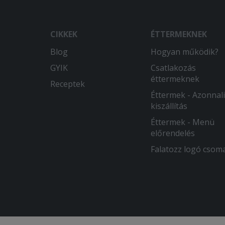
CIKKEK
ÉTTERMEKNEK
Blog
Hogyan működik?
GYIK
Csatlakozás
éttermeknek
Receptek
Éttermek - Azonnali
kiszállítás
Éttermek - Menü
előrendelés
Falatozz logó csom