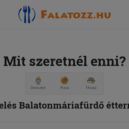
Mit szeretnél enni?
Desszert
Pizza
Tészta
elés Balatonmáriafürdő étte