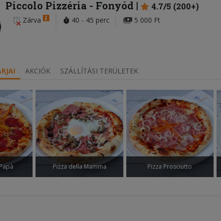
Piccolo Pizzéria
- Fonyód
4.7/5 (200+)
Zárva
40 - 45 perc
5 000 Ft
RJAI
AKCIÓK
SZÁLLÍTÁSI TERÜLETEK
 Papà
Pizza della Mamma
Pizza Prosciutto