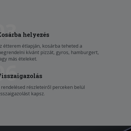
03
Kosárba helyezés
z étterem étlapján, kosárba teheted a
egrendelni kívánt pizzát, gyros, hamburgert,
agy más ételeket.
06
Visszaigazolás
 rendelésed részleteiről perceken belül
isszaigazolást kapsz.