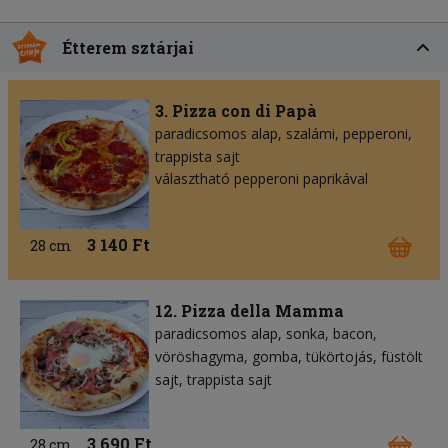
Étterem sztárjai
3. Pizza con di Papà
paradicsomos alap
szalámi
pepperoni
trappista sajt
választható pepperoni paprikával
3 140 Ft
28 cm
12. Pizza della Mamma
paradicsomos alap
sonka
bacon
vöröshagyma
gomba
tükörtojás
füstölt
sajt
trappista sajt
3 690 Ft
28 cm