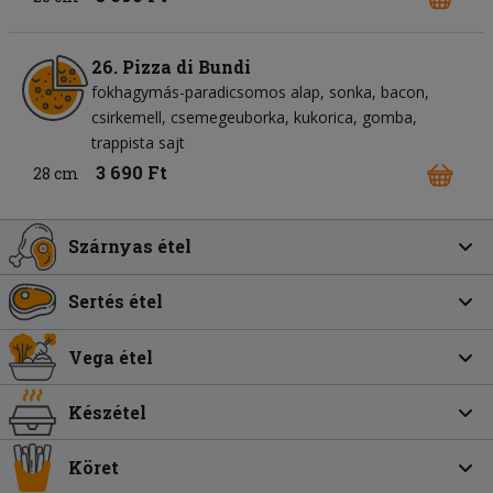
26. Pizza di Bundi
fokhagymás-paradicsomos alap
sonka
bacon
csirkemell
csemegeuborka
kukorica
gomba
trappista sajt
3 690 Ft
28 cm
Szárnyas étel
Sertés étel
Vega étel
Készétel
Köret