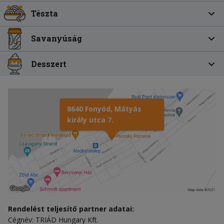
Tészta
Savanyúság
Desszert
8640 Fonyód, Mátyás
király utca 7.
Rendelést teljesítő partner adatai:
Cégnév: TRIÁD Hungary Kft.