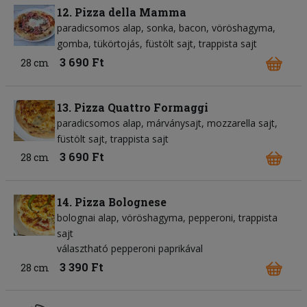
12. Pizza della Mamma
paradicsomos alap
sonka
bacon
vöröshagyma
gomba
tükörtojás
füstölt sajt
trappista sajt
3 690 Ft
28 cm
13. Pizza Quattro Formaggi
paradicsomos alap
márványsajt
mozzarella sajt
füstölt sajt
trappista sajt
3 690 Ft
28 cm
14. Pizza Bolognese
bolognai alap
vöröshagyma
pepperoni
trappista
sajt
választható pepperoni paprikával
3 390 Ft
28 cm