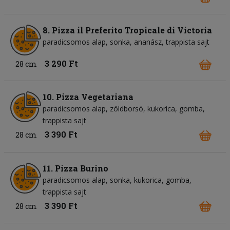
8. Pizza il Preferito Tropicale di Victoria
paradicsomos alap
sonka
ananász
trappista sajt
3 290 Ft
28 cm
10. Pizza Vegetariana
paradicsomos alap
zöldborsó
kukorica
gomba
trappista sajt
3 390 Ft
28 cm
11. Pizza Burino
paradicsomos alap
sonka
kukorica
gomba
trappista sajt
3 390 Ft
28 cm