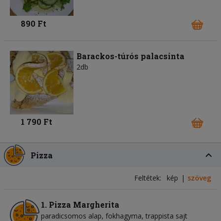
890 Ft
Barackos-túrós palacsinta
2db
1 790 Ft
Pizza
Feltétek:
kép
szöveg
1. Pizza Margherita
paradicsomos alap
fokhagyma
trappista sajt