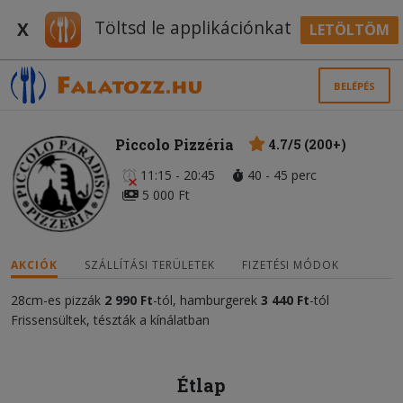
Töltsd le applikációnkat
X
LETÖLTÖM
BELÉPÉS
Piccolo Pizzéria
4.7/5 (200+)
11:15 - 20:45
40 - 45 perc
5 000 Ft
AKCIÓK
SZÁLLÍTÁSI TERÜLETEK
FIZETÉSI MÓDOK
28cm-es pizzák
2 990 Ft
-tól, hamburgerek
3 440 Ft
-tól
Frissensültek, tészták a kínálatban
Étlap