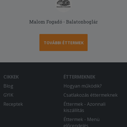
2025-06-18 - Zoltánné:
Finom volt a pizza!
Malom Fogadó - Balatonboglár
2025-06-08 - ILDIKÓ:
gyors, pontos szálítá s finom
TOVÁBBI ÉTTERMEK
CIKKEK
ÉTTERMEKNEK
Blog
Hogyan működik?
GYIK
Csatlakozás éttermeknek
Receptek
Éttermek - Azonnali
kiszállítás
Éttermek - Menü
előrendelés