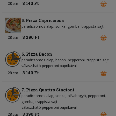
3 140 Ft
28 cm
5. Pizza Capricciosa
paradicsomos alap
sonka
gomba
trappista sajt
3 290 Ft
28 cm
6. Pizza Bacon
paradicsomos alap
bacon
pepperoni
trappista sajt
választható pepperoni paprikával
3 140 Ft
28 cm
7. Pizza Quattro Stagioni
paradicsomos alap
sonka
olívabogyó
pepperoni
gomba
trappista sajt
választható pepperoni paprikával
3 390 Ft
28 cm