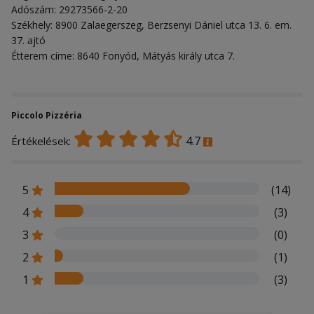
Adószám: 29273566-2-20
Székhely: 8900 Zalaegerszeg, Berzsenyi Dániel utca 13. 6. em.
37. ajtó
Étterem címe: 8640 Fonyód, Mátyás király utca 7.
Piccolo Pizzéria
4.7
Értékelések:
5
(14)
4
(3)
3
(0)
2
(1)
1
(3)