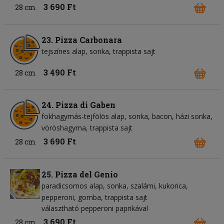
3 690 Ft
28 cm
23. Pizza Carbonara
tejszínes alap
sonka
trappista sajt
3 490 Ft
28 cm
24. Pizza di Gaben
fokhagymás-tejfölös alap
sonka
bacon
házi sonka
vöröshagyma
trappista sajt
3 690 Ft
28 cm
25. Pizza del Genio
paradicsomos alap
sonka
szalámi
kukorica
pepperoni
gomba
trappista sajt
választható pepperoni paprikával
3 690 Ft
28 cm