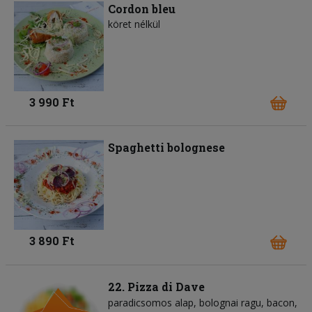
Cordon bleu
köret nélkül
3 990 Ft
Spaghetti bolognese
3 890 Ft
22. Pizza di Dave
paradicsomos alap
bolognai ragu
bacon