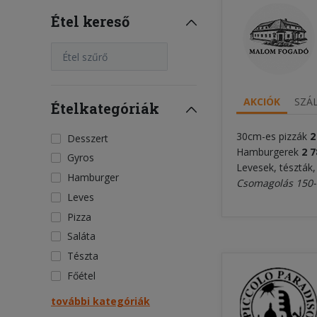
Étel kereső
Étel szűrő
AKCIÓK
SZÁL
Ételkategóriák
30cm-es pizzák
2
Desszert
Hamburgerek
2 7
Gyros
Levesek, tészták,
Hamburger
Csomagolás 150-
Leves
Pizza
Saláta
Tészta
Főétel
további kategóriák