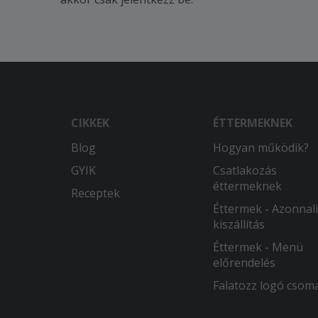
CIKKEK
ÉTTERMEKNEK
Blog
Hogyan működik?
GYIK
Csatlakozás
éttermeknek
Receptek
Éttermek - Azonnali
kiszállítás
Éttermek - Menü
előrendelés
Falatozz logó csom