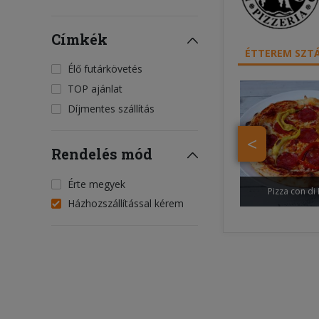
Címkék
ÉTTEREM SZTÁ
Élő futárkövetés
TOP ajánlat
Díjmentes szállítás
<
Rendelés mód
Érte megyek
Pizza con di
Házhozszállítással kérem