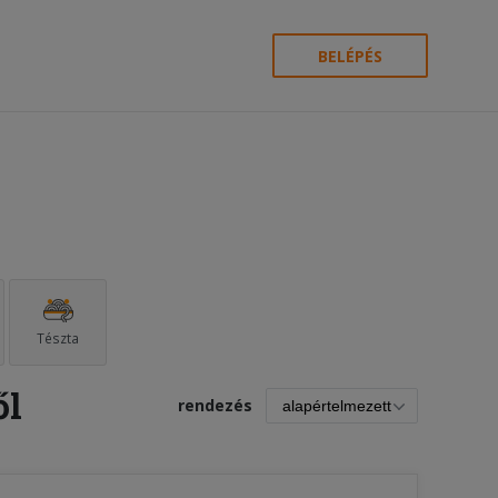
BELÉPÉS
Tészta
ől
rendezés