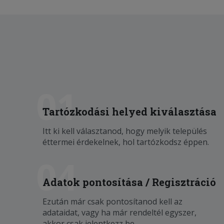
01
Tartózkodási helyed kiválasztása
Itt ki kell választanod, hogy melyik település
éttermei érdekelnek, hol tartózkodsz éppen.
04
Adatok pontosítása / Regisztráció
Ezután már csak pontosítanod kell az
adataidat, vagy ha már rendeltél egyszer,
akkor csak jelentkezz be.