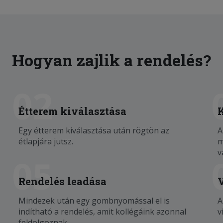
Hogyan zajlik a rendelés?
02
Étterem kiválasztása
Egy étterem kiválasztása után rögtön az
A
étlapjára jutsz.
m
v
05
Rendelés leadása
Mindezek után egy gombnyomással el is
A
indítható a rendelés, amit kollégáink azonnal
v
feldolgoznak.