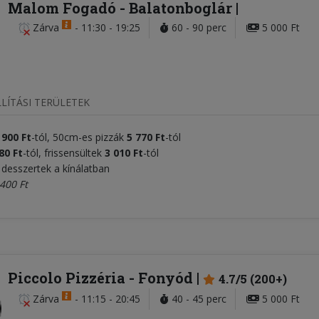
Malom Fogadó
- Balatonboglár
Zárva
-
11:30 - 19:25
60 - 90 perc
5 000 Ft
LÍTÁSI TERÜLETEK
 900 Ft
-tól, 50cm-es pizzák
5 770 Ft
-tól
80 Ft
-tól, frissensültek
3 010 Ft
-tól
 desszertek a kínálatban
400 Ft
Piccolo Pizzéria
- Fonyód
4.7/5 (200+)
Zárva
-
11:15 - 20:45
40 - 45 perc
5 000 Ft