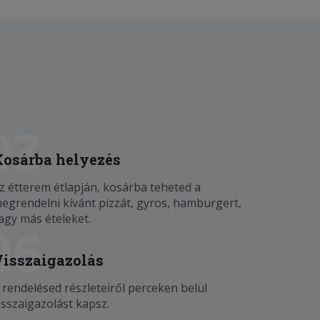
03
Kosárba helyezés
z étterem étlapján, kosárba teheted a
egrendelni kívánt pizzát, gyros, hamburgert,
agy más ételeket.
06
Visszaigazolás
 rendelésed részleteiről perceken belül
isszaigazolást kapsz.