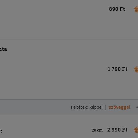
890 Ft
nta
1 790 Ft
Feltétek:
képpel
szöveggel
2 990 Ft
28 cm
jt