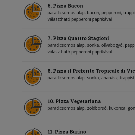
6. Pizza Bacon
paradicsomos alap
bacon
pepperoni
trappi
választható pepperoni paprikával
7. Pizza Quattro Stagioni
paradicsomos alap
sonka
olívabogyó
pepp
választható pepperoni paprikával
8. Pizza il Preferito Tropicale di Vi
paradicsomos alap
sonka
ananász
trappist
10. Pizza Vegetariana
paradicsomos alap
zöldborsó
kukorica
go
11. Pizza Burino