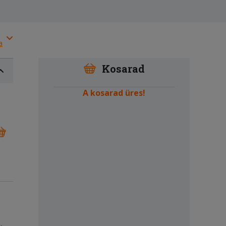
a
Kosarad
A kosarad üres!