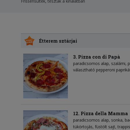
Frissensültek, tészták a kínálatban
Étterem sztárjai
3. Pizza con di Papà
paradicsomos alap
szalámi
p
választható pepperoni papriká
12. Pizza della Mamma
paradicsomos alap
sonka
ba
tükörtojás
füstölt sajt
trappis