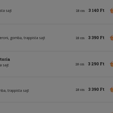
3 140 Ft
sta sajt
28 cm
3 390 Ft
eroni
gomba
trappista sajt
28 cm
ctoria
3 290 Ft
28 cm
a sajt
3 390 Ft
28 cm
mba
trappista sajt