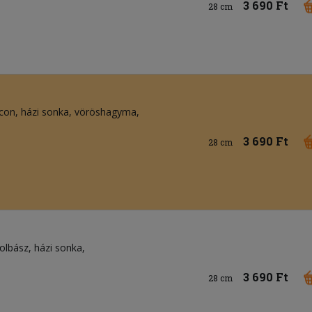
3 690 Ft
28 cm
con
házi sonka
vöröshagyma
3 690 Ft
28 cm
olbász
házi sonka
3 690 Ft
28 cm