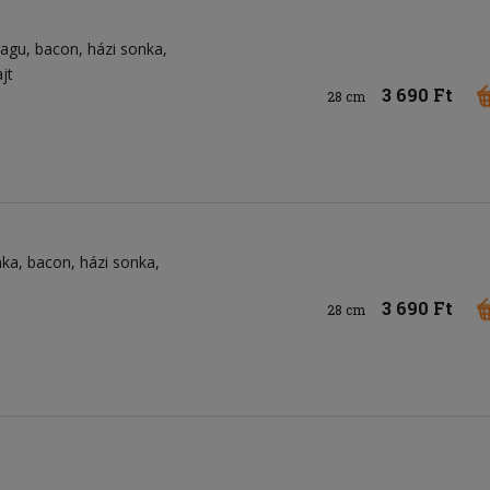
ragu
bacon
házi sonka
jt
3 690 Ft
28 cm
nka
bacon
házi sonka
3 690 Ft
28 cm