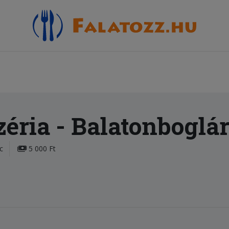
zéria
- Balatonboglá
c
5 000 Ft