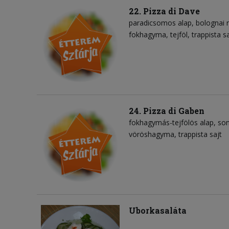
22. Pizza di Dave
paradicsomos alap
bolognai 
fokhagyma
tejföl
trappista sa
24. Pizza di Gaben
fokhagymás-tejfölös alap
so
vöröshagyma
trappista sajt
Uborkasaláta