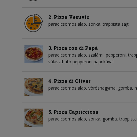
2. Pizza Vesuvio
paradicsomos alap
sonka
trappista sajt
3. Pizza con di Papà
paradicsomos alap
szalámi
pepperoni
trap
választható pepperoni paprikával
4. Pizza di Oliver
paradicsomos alap
vöröshagyma
gomba
m
5. Pizza Capricciosa
paradicsomos alap
sonka
gomba
trappista