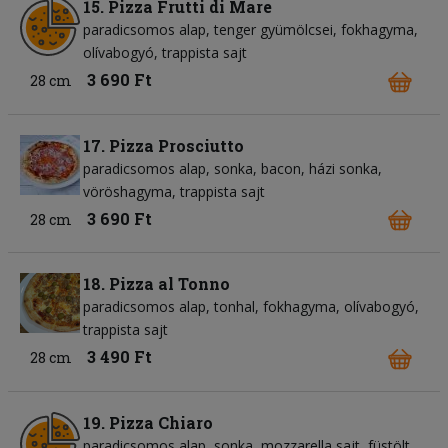
15. Pizza Frutti di Mare
paradicsomos alap
tenger gyümölcsei
fokhagyma
olívabogyó
trappista sajt
3 690 Ft
28 cm
17. Pizza Prosciutto
paradicsomos alap
sonka
bacon
házi sonka
vöröshagyma
trappista sajt
3 690 Ft
28 cm
18. Pizza al Tonno
paradicsomos alap
tonhal
fokhagyma
olívabogyó
trappista sajt
3 490 Ft
28 cm
19. Pizza Chiaro
paradicsomos alap
sonka
mozzarella sajt
füstölt