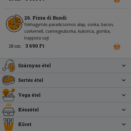
26. Pizza di Bundi
fokhagymás-paradicsomos alap
sonka
bacon
csirkemell
csemegeuborka
kukorica
gomba
trappista sajt
3 690 Ft
28 cm
Szárnyas étel
Sertés étel
Vega étel
Készétel
Köret