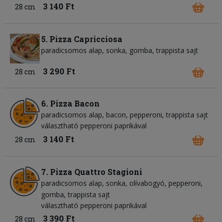
3 140 Ft
28 cm
5. Pizza Capricciosa
paradicsomos alap
sonka
gomba
trappista sajt
3 290 Ft
28 cm
6. Pizza Bacon
paradicsomos alap
bacon
pepperoni
trappista sajt
választható pepperoni paprikával
3 140 Ft
28 cm
7. Pizza Quattro Stagioni
paradicsomos alap
sonka
olívabogyó
pepperoni
gomba
trappista sajt
választható pepperoni paprikával
3 390 Ft
28 cm