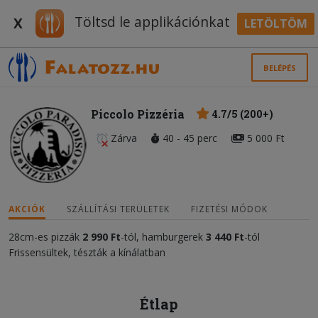
Töltsd le applikációnkat
X
LETÖLTÖM
BELÉPÉS
Piccolo Pizzéria
4.7/5 (200+)
Zárva
40 - 45 perc
5 000 Ft
AKCIÓK
SZÁLLÍTÁSI TERÜLETEK
FIZETÉSI MÓDOK
28cm-es pizzák
2 990 Ft
-tól, hamburgerek
3 440 Ft
-tól
Frissensültek, tészták a kínálatban
Étlap