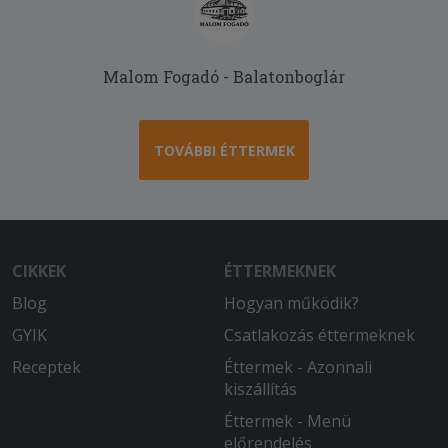
2025-06-18 - Zoltánné:
Finom volt a pizza!
Malom Fogadó - Balatonboglár
2025-06-08 - ILDIKÓ:
gyors, pontos szálítá s finom
TOVÁBBI ÉTTERMEK
CIKKEK
ÉTTERMEKNEK
Blog
Hogyan működik?
GYIK
Csatlakozás éttermeknek
Receptek
Éttermek - Azonnali
kiszállítás
Éttermek - Menü
előrendelés