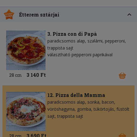
Étterem sztárjai
3. Pizza con di Papà
paradicsomos alap
szalámi
pepperoni
trappista sajt
választható pepperoni paprikával
3 140 Ft
28 cm
12. Pizza della Mamma
paradicsomos alap
sonka
bacon
vöröshagyma
gomba
tükörtojás
füstölt
sajt
trappista sajt
3 690 Ft
28 cm