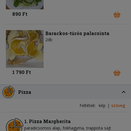
890 Ft
Barackos-túrós palacsinta
2db
1 790 Ft
Pizza
Feltétek:
kép
szöveg
1. Pizza Margherita
paradicsomos alap
fokhagyma
trappista sajt