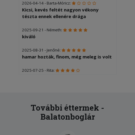
2026-04-14 - Barta-Móricz:
Kicsi, kevés feltét nagyon vékony
tészta ennek ellenére drága
2025-09-21 - Németh:
kiváló
2025-08-31 - Jenőné:
hamar hozták, finom, még meleg is volt
2025-07-25 - Rita:
gyors szállítás, kicsit kisebb volt a
pizza
2025-07-17 - :
Gyorsan kiszállították a rendelést, az
További éttermek -
étel nagyon finom volt!
Balatonboglár
2025-07-17 - Takács:
Minden rendben volt.