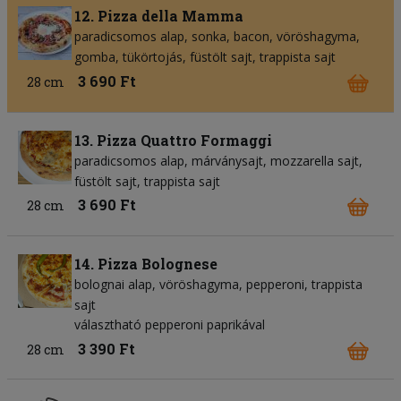
12. Pizza della Mamma
paradicsomos alap
sonka
bacon
vöröshagyma
gomba
tükörtojás
füstölt sajt
trappista sajt
3 690 Ft
28 cm
13. Pizza Quattro Formaggi
paradicsomos alap
márványsajt
mozzarella sajt
füstölt sajt
trappista sajt
3 690 Ft
28 cm
14. Pizza Bolognese
bolognai alap
vöröshagyma
pepperoni
trappista
sajt
választható pepperoni paprikával
3 390 Ft
28 cm