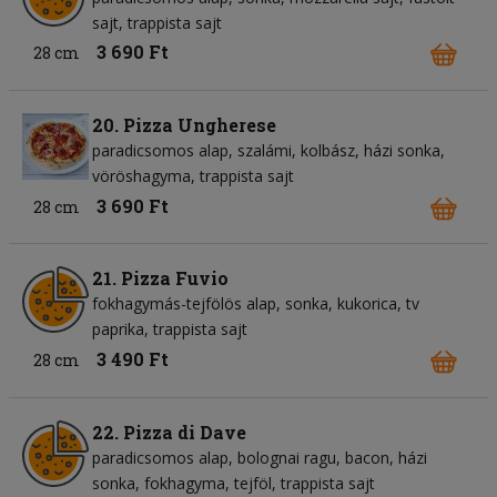
sajt
trappista sajt
3 690 Ft
28 cm
20. Pizza Ungherese
paradicsomos alap
szalámi
kolbász
házi sonka
vöröshagyma
trappista sajt
3 690 Ft
28 cm
21. Pizza Fuvio
fokhagymás-tejfölös alap
sonka
kukorica
tv
paprika
trappista sajt
3 490 Ft
28 cm
22. Pizza di Dave
paradicsomos alap
bolognai ragu
bacon
házi
sonka
fokhagyma
tejföl
trappista sajt