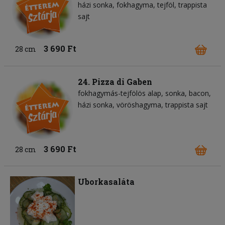
házi sonka
fokhagyma
tejföl
trappista
sajt
3 690 Ft
28 cm
24. Pizza di Gaben
fokhagymás-tejfölös alap
sonka
bacon
házi sonka
vöröshagyma
trappista sajt
3 690 Ft
28 cm
Uborkasaláta