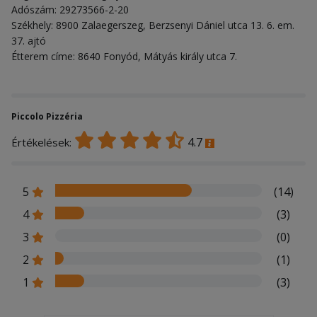
Adószám: 29273566-2-20
Székhely: 8900 Zalaegerszeg, Berzsenyi Dániel utca 13. 6. em.
37. ajtó
Étterem címe: 8640 Fonyód, Mátyás király utca 7.
Piccolo Pizzéria
4.7
Értékelések:
5
(14)
4
(3)
3
(0)
2
(1)
1
(3)