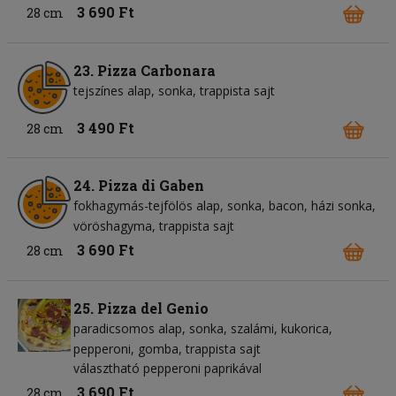
3 690 Ft
28 cm
23. Pizza Carbonara
tejszínes alap
sonka
trappista sajt
3 490 Ft
28 cm
24. Pizza di Gaben
fokhagymás-tejfölös alap
sonka
bacon
házi sonka
vöröshagyma
trappista sajt
3 690 Ft
28 cm
25. Pizza del Genio
paradicsomos alap
sonka
szalámi
kukorica
pepperoni
gomba
trappista sajt
választható pepperoni paprikával
3 690 Ft
28 cm