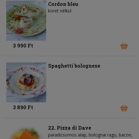
Cordon bleu
köret nélkül
3 990 Ft
Spaghetti bolognese
3 890 Ft
22. Pizza di Dave
paradicsomos alap
bolognai ragu
bacon