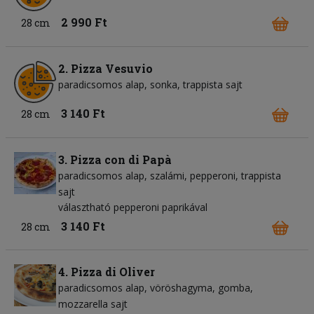
2 990 Ft
28 cm
2. Pizza Vesuvio
paradicsomos alap
sonka
trappista sajt
3 140 Ft
28 cm
3. Pizza con di Papà
paradicsomos alap
szalámi
pepperoni
trappista
sajt
választható pepperoni paprikával
3 140 Ft
28 cm
4. Pizza di Oliver
paradicsomos alap
vöröshagyma
gomba
mozzarella sajt