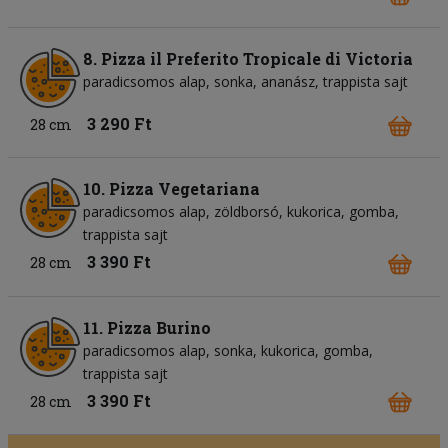
8. Pizza il Preferito Tropicale di Victoria
paradicsomos alap
sonka
ananász
trappista sajt
3 290 Ft
28 cm
10. Pizza Vegetariana
paradicsomos alap
zöldborsó
kukorica
gomba
trappista sajt
3 390 Ft
28 cm
11. Pizza Burino
paradicsomos alap
sonka
kukorica
gomba
trappista sajt
3 390 Ft
28 cm