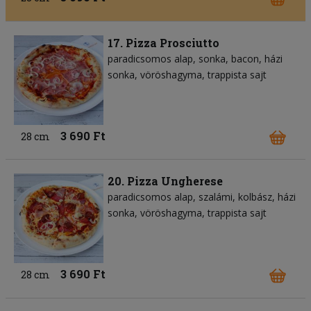
17. Pizza Prosciutto
paradicsomos alap
sonka
bacon
házi
sonka
vöröshagyma
trappista sajt
3 690 Ft
28 cm
20. Pizza Ungherese
paradicsomos alap
szalámi
kolbász
házi
sonka
vöröshagyma
trappista sajt
3 690 Ft
28 cm