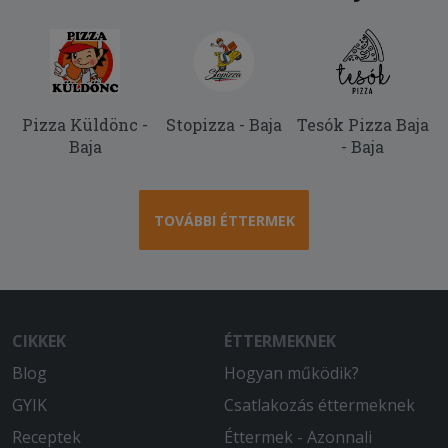
Pizza Küldönc -
Stopizza - Baja
Tesók Pizza Baja
Baja
- Baja
TOVÁBBI ÉTTERMEK
CIKKEK
ÉTTERMEKNEK
Blog
Hogyan működik?
GYIK
Csatlakozás éttermeknek
Receptek
Éttermek - Azonnali