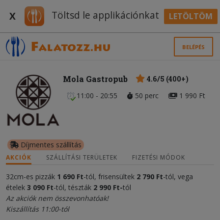
Töltsd le applikációnkat
X
LETÖLTÖM
BELÉPÉS
Mola Gastropub
4.6/5 (400+)
11:00 - 20:55
50 perc
1 990 Ft
Díjmentes szállítás
AKCIÓK
SZÁLLÍTÁSI TERÜLETEK
FIZETÉSI MÓDOK
32cm-es pizzák
1 690 Ft
-tól, frisensültek
2 790 Ft
-tól, vega
ételek
3 090 Ft
-tól, tészták
2 990 Ft-
tól
Az akciók nem összevonhatóak!
Kiszállítás 11:00-tól