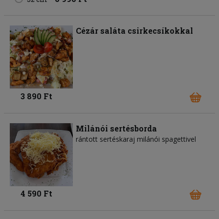
Cézár saláta csirkecsíkokkal
3 890 Ft
Milánói sertésborda
rántott sertéskaraj milánói spagettivel
4 590 Ft