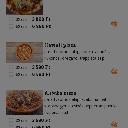
3 890 Ft
32 cm
6 890 Ft
52 cm
Hawaii pizza
paradicsomos alap
sonka
ananász
kukorica
oregano
trappista sajt
3 590 Ft
32 cm
6 590 Ft
52 cm
Alibaba pizza
paradicsomos alap
szalonna
bab
vöröshagyma
csípős pepperoni paprika
trappista sajt
3 590 Ft
32 cm
6 990 Ft
52 cm