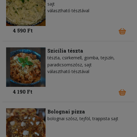
sajt
választható tésztával
4 590 Ft
Szicília tészta
tészta
csirkemell
gomba
tejszín
paradicsomszósz
sajt
választható tésztával
4 190 Ft
Bolognai pizza
bolognai szósz
tejföl
trappista sajt