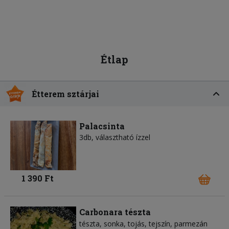
Étlap
Étterem sztárjai
Palacsinta
3db, választható ízzel
1 390 Ft
Carbonara tészta
tészta
sonka
tojás
tejszín
parmezán