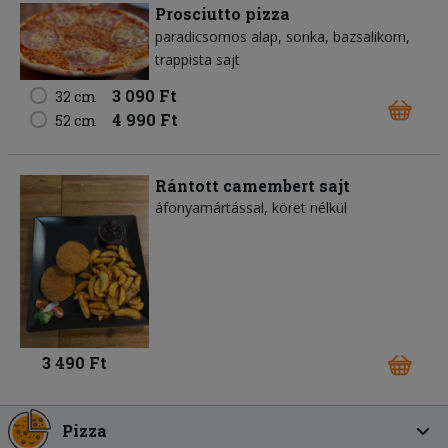
Prosciutto pizza
paradicsomos alap
sonka
bazsalikom
trappista sajt
3 090 Ft
32 cm
4 990 Ft
52 cm
Rántott camembert sajt
áfonyamártással, köret nélkül
3 490 Ft
Pizza