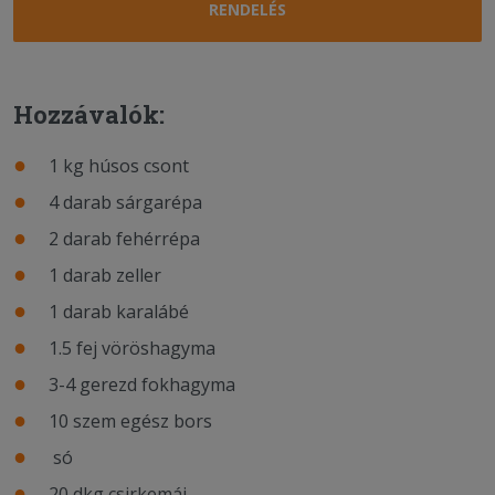
RENDELÉS
Hozzávalók:
1 kg húsos csont
4 darab sárgarépa
2 darab fehérrépa
1 darab zeller
1 darab karalábé
1.5 fej vöröshagyma
3-4 gerezd fokhagyma
10 szem egész bors
só
20 dkg csirkemáj