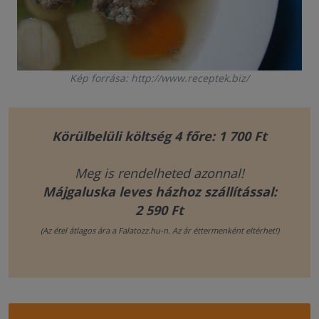
Kép forrása: http://www.receptek.biz/
Körülbelüli költség 4 főre: 1 700 Ft
Meg is rendelheted azonnal!
Májgaluska leves házhoz szállítással:
2 590 Ft
(Az étel átlagos ára a Falatozz.hu-n. Az ár éttermenként eltérhet!)