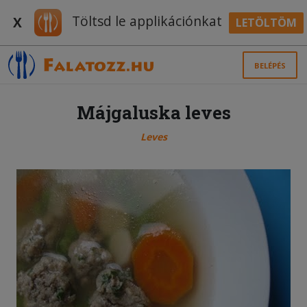
Töltsd le applikációnkat
X
LETÖLTÖM
BELÉPÉS
Májgaluska leves
Leves