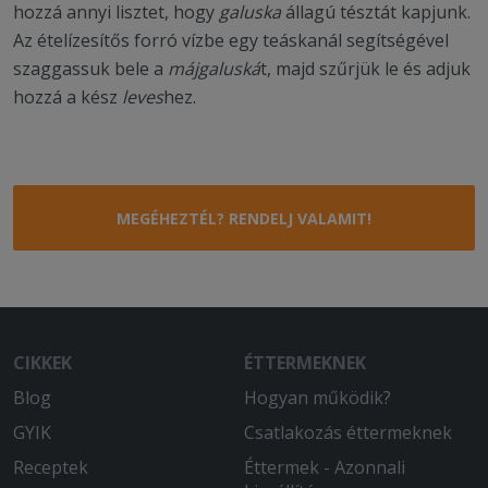
hozzá annyi lisztet, hogy
galuska
állagú tésztát kapjunk.
Az ételízesítős forró vízbe egy teáskanál segítségével
szaggassuk bele a
májgaluská
t, majd szűrjük le és adjuk
hozzá a kész
leves
hez.
MEGÉHEZTÉL? RENDELJ VALAMIT!
CIKKEK
ÉTTERMEKNEK
Blog
Hogyan működik?
GYIK
Csatlakozás éttermeknek
Receptek
Éttermek - Azonnali