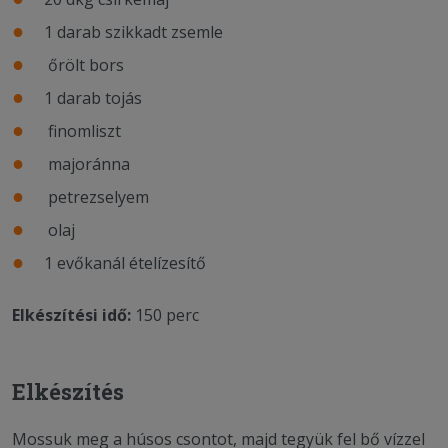
1 darab szikkadt zsemle
őrölt bors
1 darab tojás
finomliszt
majoránna
petrezselyem
olaj
1 evőkanál ételízesítő
Elkészítési idő:
150 perc
Elkészítés
Mossuk meg a húsos csontot, majd tegyük fel bő vízzel