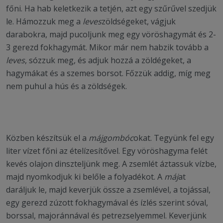
főni. Ha hab keletkezik a tetjén, azt egy szűrűvel szedjük
le. Hámozzuk meg a
leves
zöldségeket, vágjuk
darabokra, majd pucoljunk meg egy vöröshagymát és 2-
3 gerezd fokhagymát. Mikor már nem habzik tovább a
leves
, sózzuk meg, és adjuk hozzá a zöldégeket, a
hagymákat és a szemes borsot. Főzzük addig, míg meg
nem puhul a hús és a zöldségek.
Közben készítsük el a
májgombóc
okat. Tegyünk fel egy
liter vízet főni az ételízesítővel. Egy vöröshagyma felét
kevés olajon dinszteljünk meg. A zsemlét áztassuk vízbe,
majd nyomkodjuk ki belőle a folyadékot. A
máj
at
daráljuk le, majd keverjük össze a zsemlével, a tojással,
egy gerezd zúzott fokhagymával és ízlés szerint sóval,
borssal, majoránnával és petrezselyemmel. Keverjünk