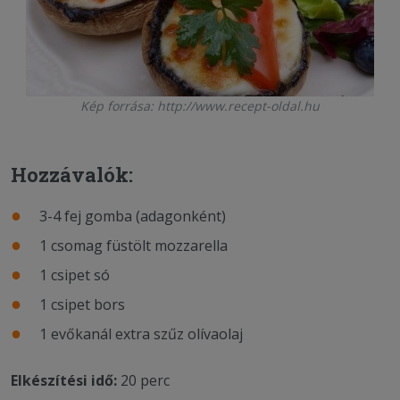
Kép forrása: http://www.recept-oldal.hu
Hozzávalók:
3-4 fej gomba (adagonként)
1 csomag füstölt mozzarella
1 csipet só
1 csipet bors
1 evőkanál extra szűz olívaolaj
Elkészítési idő:
20 perc