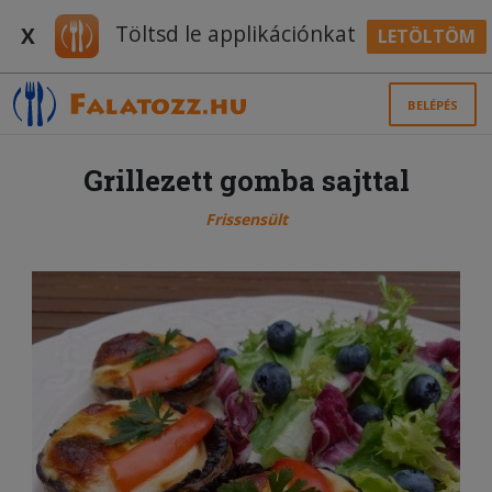
Töltsd le applikációnkat
X
LETÖLTÖM
BELÉPÉS
Grillezett gomba sajttal
Frissensült