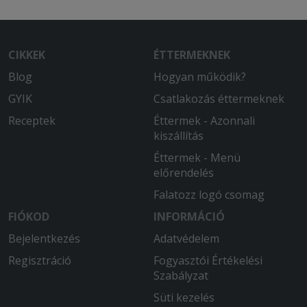
CIKKEK
ÉTTERMEKNEK
Blog
Hogyan működik?
GYIK
Csatlakozás éttermeknek
Receptek
Éttermek - Azonnali
kiszállítás
Éttermek - Menü
előrendelés
Falatozz logó csomag
FIÓKOD
INFORMÁCIÓ
Bejelentkezés
Adatvédelem
Regisztráció
Fogyasztói Értékelési
Szabályzat
Süti kezelés