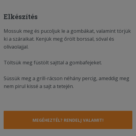
Elkészítés
Mossuk meg és pucoljuk le a gombákat, valamint törjük
ki a száraikat. Kenjük meg őrölt borssal, sóval és
olívaolajjal.
Töltsük meg füstölt sajttal a gombafejeket.
Süssük meg a grill-rácson néhány percig, ameddig meg
nem pirul kissé a sajt a tetején.
MEGÉHEZTÉL? RENDELJ VALAMIT!