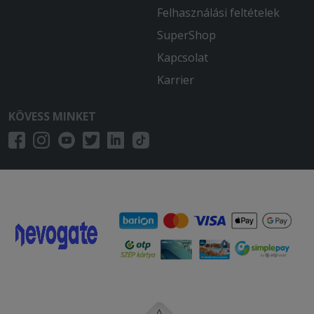
Felhasználási feltételek
SuperShop
Kapcsolat
Karrier
KÖVESS MINKET