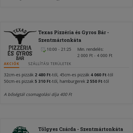
Texas Pizzéria és Gyros Bár -
Szentmártonkáta
10:00 - 21:25
Min. rendelés
2 000 Ft - 4 000 Ft
AKCIÓK
SZÁLLÍTÁSI TERÜLETEK
32cm-es pizzák
2 48
0 Ft
-tól, 45cm-es pizzák
4 060 Ft
-tól
50cm-es pizzak
5 310 Ft
-tól, hamburgerek
2 550 Ft
-tól
A bőségtál csomagolási díja 400 Ft
Tölgyes Csárda - Szentmártonkáta