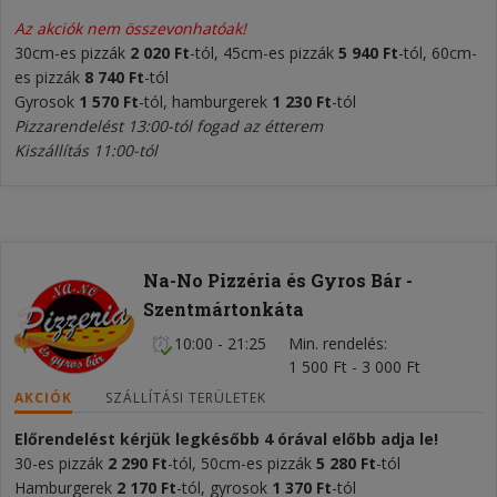
Az akciók nem összevonhatóak!
30cm-es pizzák
2 020 Ft
-tól, 45cm-es pizzák
5 940 Ft
-tól, 60cm-
es pizzák
8 740 Ft
-tól
Gyrosok
1 570 Ft
-tól, hamburgerek
1 230 Ft
-tól
Pizzarendelést 13:00-tól fogad az étterem
Kiszállítás 11:00-tól
Na-No Pizzéria és Gyros Bár -
Szentmártonkáta
10:00 - 21:25
Min. rendelés
1 500 Ft - 3 000 Ft
AKCIÓK
SZÁLLÍTÁSI TERÜLETEK
Előrendelést kérjük legkésőbb 4 órával előbb adja le!
30-es pizzák
2 290 Ft
-tól, 50cm-es pizzák
5 280 Ft
-tól
Hamburgerek
2 170 Ft
-tól, gyrosok
1 370 Ft
-tól