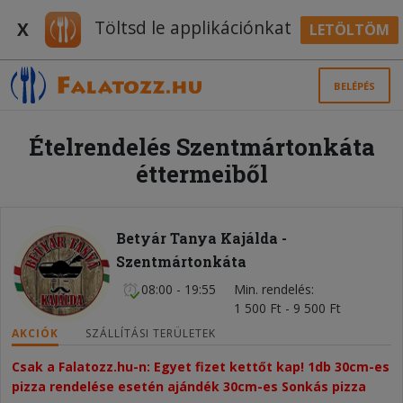
Töltsd le applikációnkat
X
LETÖLTÖM
BELÉPÉS
Ételrendelés Szentmártonkáta
éttermeiből
Betyár Tanya Kajálda -
Szentmártonkáta
08:00 - 19:55
Min. rendelés
1 500 Ft - 9 500 Ft
AKCIÓK
SZÁLLÍTÁSI TERÜLETEK
Csak a Falatozz.hu-n: Egyet fizet kettőt kap! 1db 30cm-es 
pizza rendelése esetén ajándék 30cm-es Sonkás pizza