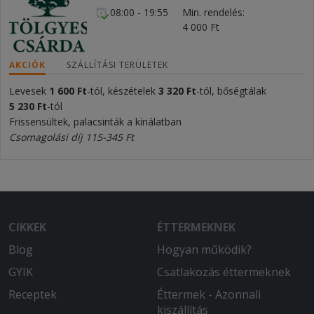
08:00 - 19:55
Min. rendelés
4 000 Ft
AKCIÓK
SZÁLLÍTÁSI TERÜLETEK
Levesek
1 600 Ft
-tól, készételek
3 320 Ft
-tól, bőségtálak
5 230 Ft
-tól
Frissensültek, palacsinták a kínálatban
Csomagolási díj 115-345 Ft
CIKKEK
ÉTTERMEKNEK
Blog
Hogyan működik?
GYIK
Csatlakozás éttermeknek
Receptek
Éttermek - Azonnali
kiszállítás