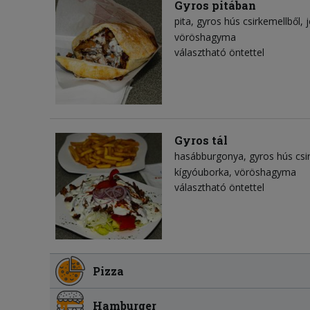
Gyros pitában
pita
gyros hús csirkemellből
vöröshagyma
választható öntettel
Gyros tál
hasábburgonya
gyros hús csi
kígyóuborka
vöröshagyma
választható öntettel
Pizza
Hamburger