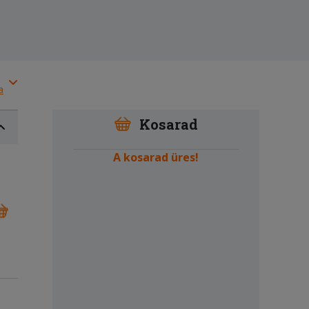
a
Kosarad
A kosarad üres!