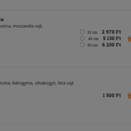
za
korica
mozzarella sajt
2 970 Ft
32 cm
5 130 Ft
45 cm
6 250 Ft
50 cm
borka
lilahagyma
olívabogyó
feta sajt
1 500 Ft