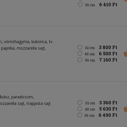
6 410 Ft
50 cm
m
vöröshagyma
kukorica
tv
3 800 Ft
 paprika
mozzarella sajt
32 cm
6 500 Ft
45 cm
7 160 Ft
50 cm
lbász
paradicsom
3 360 Ft
ozzarella sajt
trappista sajt
32 cm
5 630 Ft
45 cm
6 490 Ft
50 cm