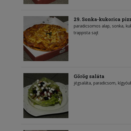
29. Sonka-kukorica piz
paradicsomos alap
sonka
ku
trappista sajt
Görög saláta
jégsaláta
paradicsom
kígyóu