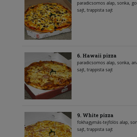
paradicsomos alap
sonka
g
sajt
trappista sajt
6. Hawaii pizza
paradicsomos alap
sonka
an
sajt
trappista sajt
9. White pizza
fokhagymás-tejfölös alap
so
sajt
trappista sajt