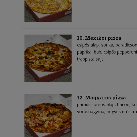
10. Mexikói pizza
csípős alap
sonka
paradicso
paprika
bab
csípős pepperoni
trappista sajt
12. Magyaros pizza
paradicsomos alap
bacon
ko
vöröshagyma
hegyes erős
m