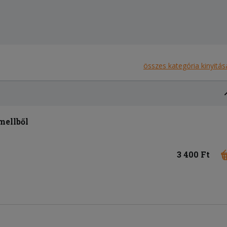
összes kategória kinyitás
mellből
3 400 Ft