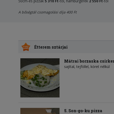
50cm-es pizzak
5 310 Ft
-tól, hamburgerek
2 550 Ft
-tól
A bőségtál csomagolási díja 400 Ft
Étterem sztárjai
Mátrai borzaska csirke
sajttal, tejföllel, köret nélkül
5. Son-go-ku pizza