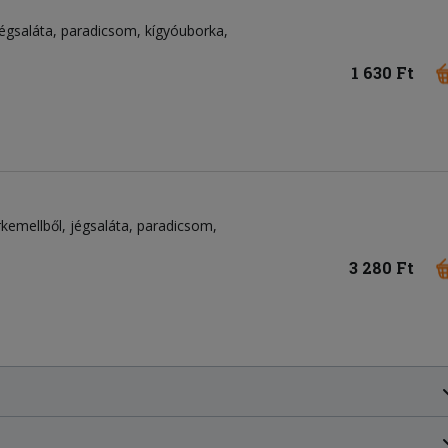
jégsaláta
paradicsom
kígyóuborka
1 630 Ft
rkemellből
jégsaláta
paradicsom
3 280 Ft