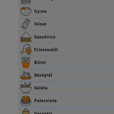
Gyros
Döner
Szendvics
Frissensült
Köret
Bőségtál
Saláta
Palacsinta
Desszert