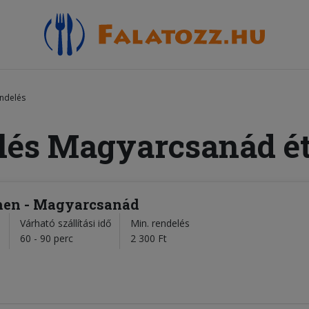
ndelés
lés Magyarcsanád é
chen - Magyarcsanád
Várható szállítási idő
Min. rendelés
l
60 - 90 perc
2 300 Ft