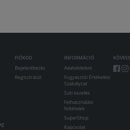
FIÓKOD
INFORMÁCIÓ
KÖVES
Bejelentkezés
Adatvédelem
Regisztráció
Fogyasztói Értékelési
Szabályzat
Süti kezelés
Felhasználási
feltételek
SuperShop
ag
Kapcsolat