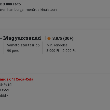
lák
3 000
Ft
-tól
val, hamburger menük a kínálatban
 - Magyarcsanád
3.9/5 (30+)
Várható szállítási idő
Min. rendelés
l
90 perc
3 000 Ft - 5 000 Ft
jándék 1l Coca-Cola
69 Ft
-tól
 Ft
-tól
zdődik