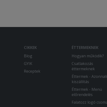
CIKKEK
ÉTTERMEKNEK
Blog
Hogyan működik?
GYIK
Csatlakozás
éttermeknek
Receptek
Éttermek - Azonnali
kiszállítás
Éttermek - Menü
előrendelés
Falatozz logó csom