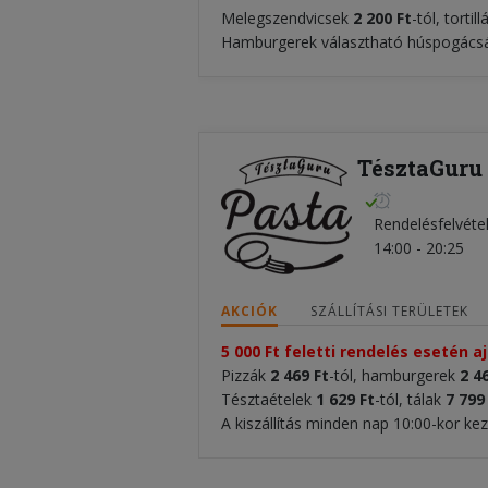
Melegszendvicsek
2 200 Ft
-tól, tortil
Hamburgerek választható húspogácsá
TésztaGuru
Rendelésfelvéte
14:00 - 20:25
AKCIÓK
SZÁLLÍTÁSI TERÜLETEK
5 000 Ft feletti rendelés esetén a
Pizzák
2 469 Ft
-tól, hamburgerek
2 4
Tésztaételek
1 629 Ft
-tól, tálak
7 799
A kiszállítás minden nap 10:00-kor ke