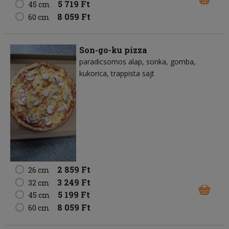
5 719 Ft
45 cm
8 059 Ft
60 cm
Son-go-ku pizza
paradicsomos alap
sonka
gomba
kukorica
trappista sajt
2 859 Ft
26 cm
3 249 Ft
32 cm
5 199 Ft
45 cm
8 059 Ft
60 cm