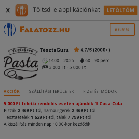
Töltsd le applikációnkat
X
LETÖLTÖM
BELÉPÉS
TésztaGuru
4.7/5 (2000+)
14:00 - 20:25
60 - 90 perc
3 000 Ft - 5 000 Ft
AKCIÓK
SZÁLLÍTÁSI TERÜLETEK
FIZETÉSI MÓDOK
5 000 Ft feletti rendelés esetén ajándék 1l Coca-Cola
Pizzák
2 469 Ft
-tól, hamburgerek
2 469 Ft
-tól
Tésztaételek
1 629 Ft
-tól, tálak
7 799 Ft
-tól
A kiszállítás minden nap 10:00-kor kezdődik