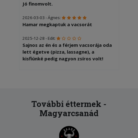
Jó finomvolt.
2026-03-03 - Ágnes:
Hamar megkaptuk a vacsorát
2025-12-28 - Edit:
Sajnos az én és a férjem vacsorája oda
lett égetve (pizza, lassagne), a
kisfiúnké pedig nagyon zsíros volt!
2025-11-10 - :
A vegatálon érződött, hogy napok,
esetleg hetek óta nem volt lecserélve
az olaj. Égett és avas íze volt. A
gombából nem a lé, hanem a zsír folyt,
További éttermek -
és semmi íze nem v! A karfiol fogyott el
Magyarcsanád
egyedül a többi ment a kukába. A
tavaszi tészta tele volt csirkeínnel-
gondolom combból volt-, undorító volt,
ahogy lógtak az ínszalagok. Mindenzt