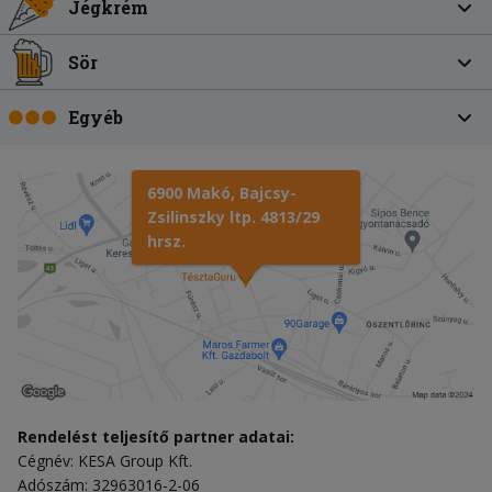
Jégkrém
Sör
Egyéb
6900 Makó, Bajcsy-
Zsilinszky ltp. 4813/29
hrsz.
Rendelést teljesítő partner adatai:
Cégnév: KESA Group Kft.
Adószám: 32963016-2-06