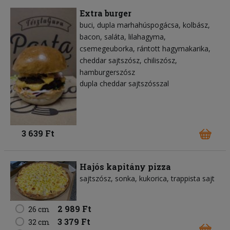
Extra burger
buci
dupla marhahúspogácsa
kolbász
bacon
saláta
lilahagyma
csemegeuborka
rántott hagymakarika
cheddar sajtszósz
chiliszósz
hamburgerszósz
dupla cheddar sajtszósszal
3 639 Ft
Hajós kapitány pizza
sajtszósz
sonka
kukorica
trappista sajt
2 989 Ft
26 cm
3 379 Ft
32 cm