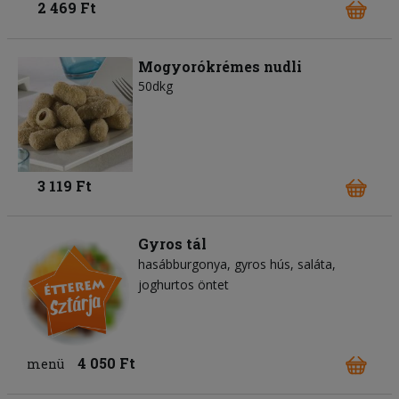
2 469 Ft
Mogyorókrémes nudli
50dkg
3 119 Ft
Gyros tál
hasábburgonya
gyros hús
saláta
joghurtos öntet
4 050 Ft
menü