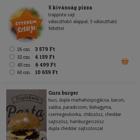
5 kívánság pizza
trappista sajt
választható alappal, 5 választható
feltéttel
3 579 Ft
26 cm
4 159 Ft
32 cm
6 499 Ft
45 cm
10 659 Ft
60 cm
Guru burger
buci
dupla marhahúspogácsa
bacon
saláta
paradicsom
lilahagyma
csemegeuborka
chiliszósz
cheddar
sajtszósz
hamburgerszósz
dupla cheddar sajtszósszal