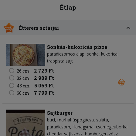
Étlap
Étterem sztárjai
Sonkás-kukoricás pizza
paradicsomos alap
sonka
kukorica
trappista sajt
2 729 Ft
26 cm
2 989 Ft
32 cm
5 069 Ft
45 cm
7 799 Ft
60 cm
Sajtburger
buci
marhahúspogácsa
saláta
paradicsom
lilahagyma
csemegeuborka
cheddar sajtszósz
hamburgerszósz