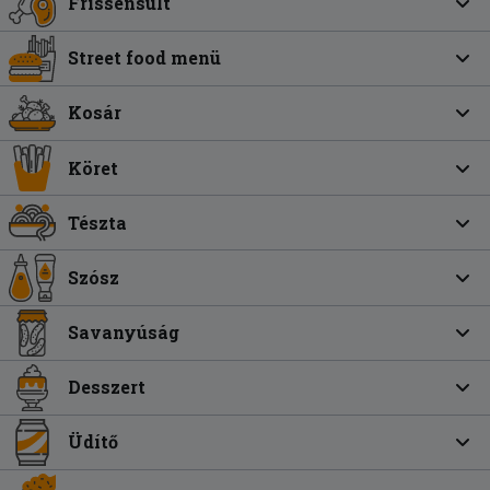
Frissensült
Street food menü
Kosár
Köret
Tészta
Szósz
Savanyúság
Desszert
Üdítő