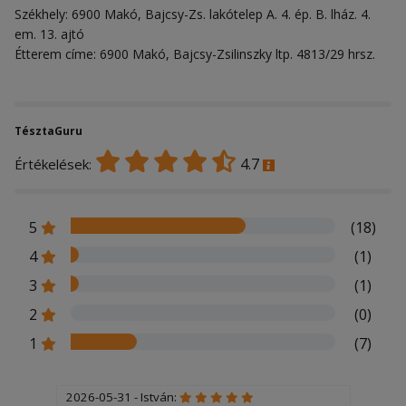
Székhely: 6900 Makó, Bajcsy-Zs. lakótelep A. 4. ép. B. lház. 4.
em. 13. ajtó
Étterem címe: 6900 Makó, Bajcsy-Zsilinszky ltp. 4813/29 hrsz.
TésztaGuru
4.7
Értékelések:
5
(18)
4
(1)
3
(1)
2
(0)
1
(7)
2026-05-31 - István: