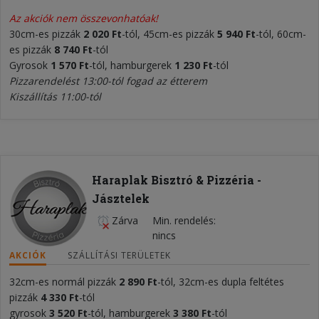
Az akciók nem összevonhatóak!
30cm-es pizzák
2 020 Ft
-tól, 45cm-es pizzák
5 940 Ft
-tól, 60cm-
es pizzák
8 740 Ft
-tól
Gyrosok
1 570 Ft
-tól, hamburgerek
1 230 Ft
-tól
Pizzarendelést 13:00-tól fogad az étterem
Kiszállítás 11:00-tól
Haraplak Bisztró & Pizzéria -
Jásztelek
Zárva
Min. rendelés
nincs
AKCIÓK
SZÁLLÍTÁSI TERÜLETEK
32cm-es normál pizzák
2 890
Ft
-tól, 32cm-es dupla feltétes
pizzák
4 330 Ft
-tól
gyrosok
3 520 Ft
-tól, hamburgerek
3 380 Ft
-tól