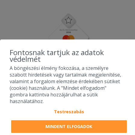
Fontosnak tartjuk az adatok
védelmét
A böngészési élmény fokozása, a személyre
szabott hirdetések vagy tartalmak megjelenítése,
valamint a forgalom elemzése érdekében sütiket
(cookie) használunk. A "Mindet elfogadom"
gombra kattintva hozzájárulhat a sütik
használatához.
Testreszabás
2010-2026 Copyright - Falatozz.hu - Diston-line Kft.
MINDENT ELFOGADOK
Pizza, gyros, hamburger, menük kedvező áron, egy helyen az összes
étterem ajánlata.