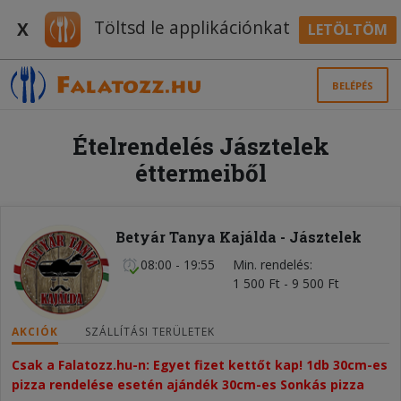
Töltsd le applikációnkat
X
LETÖLTÖM
BELÉPÉS
Ételrendelés Jásztelek
éttermeiből
Betyár Tanya Kajálda - Jásztelek
08:00 - 19:55
Min. rendelés
1 500 Ft - 9 500 Ft
AKCIÓK
SZÁLLÍTÁSI TERÜLETEK
Csak a Falatozz.hu-n: Egyet fizet kettőt kap! 1db 30cm-es 
pizza rendelése esetén ajándék 30cm-es Sonkás pizza