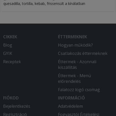
quesadilla, tortilla, kebab, frissensült a kínálatban
CIKKEK
ÉTTERMEKNEK
Blog
Hogyan működik?
GYIK
Csatlakozás éttermeknek
Receptek
Éttermek - Azonnali
kiszállítás
Éttermek - Menü
előrendelés
Falatozz logó csomag
FIÓKOD
INFORMÁCIÓ
Bejelentkezés
Adatvédelem
Regisztráció
Fogyasztói Értékelési