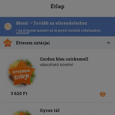
Étlap
Menü
Tovább az előrendeléshez
* Az étterem menüit az új menü rendelő oldalunkon
találod!
Étterem sztárjai
Cordon bleu csirkemell
választható körettel
3 620 Ft
Gyros tál