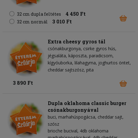
4 450 Ft
32 cm dupla feltétes
3 010 Ft
32 cm normál
Extra cheesy gyros tál
csónakburgonya
csirke gyros hús
jégsaláta
káposzta
paradicsom
kígyóuborka
lilahagyma
joghurtos öntet
cheddar sajtszósz
pita
3 890 Ft
Dupla oklahoma classic burger
csónakburgonyával
buci
marhahúspogácsa
cheddar sajt
szósz
brioche bucival, 4db oklahoma
marhahúspogácsával, 4db cheddar