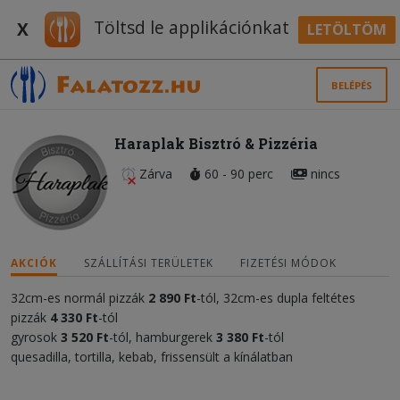
Töltsd le applikációnkat
X
LETÖLTÖM
BELÉPÉS
Haraplak Bisztró & Pizzéria
Zárva
60 - 90 perc
nincs
AKCIÓK
SZÁLLÍTÁSI TERÜLETEK
FIZETÉSI MÓDOK
32cm-es normál pizzák
2 890
Ft
-tól, 32cm-es dupla feltétes
pizzák
4 330 Ft
-tól
gyrosok
3 520 Ft
-tól, hamburgerek
3 380 Ft
-tól
quesadilla, tortilla, kebab, frissensült a kínálatban