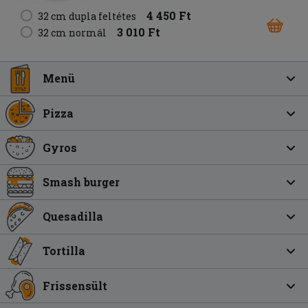
4 450 Ft
32 cm dupla feltétes
3 010 Ft
32 cm normál
Menü
Pizza
Gyros
Smash burger
Quesadilla
Tortilla
Frissensült