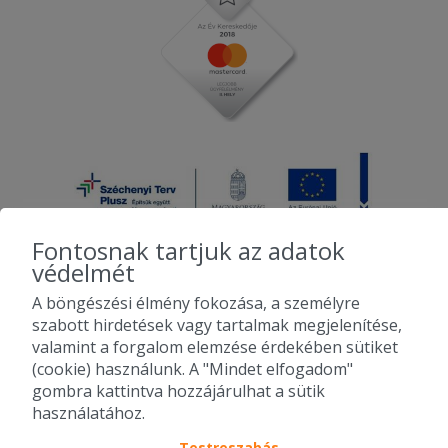
Fontosnak tartjuk az adatok
védelmét
A böngészési élmény fokozása, a személyre
2010-2026 Copyright - Falatozz.hu - Diston-line Kft.
szabott hirdetések vagy tartalmak megjelenítése,
valamint a forgalom elemzése érdekében sütiket
Pizza, gyros, hamburger, menük kedvező áron, egy helyen az összes
(cookie) használunk. A "Mindet elfogadom"
étterem ajánlata.
gombra kattintva hozzájárulhat a sütik
használatához.
Testreszabás