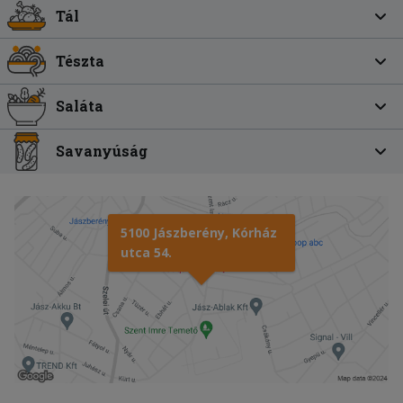
Tál
Tészta
Saláta
Savanyúság
5100 Jászberény, Kórház
utca 54.