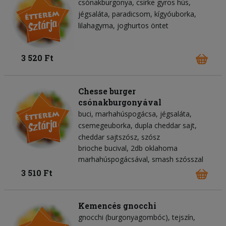
csónakburgonya
csirke gyros hús
jégsaláta
paradicsom
kígyóuborka
lilahagyma
joghurtos öntet
3 520 Ft
Chesse burger
csónakburgonyával
buci
marhahúspogácsa
jégsaláta
csemegeuborka
dupla cheddar sajt
cheddar sajtszósz
szósz
brioche bucival, 2db oklahoma
marhahúspogácsával, smash szósszal
3 510 Ft
Kemencés gnocchi
gnocchi (burgonyagombóc)
tejszín