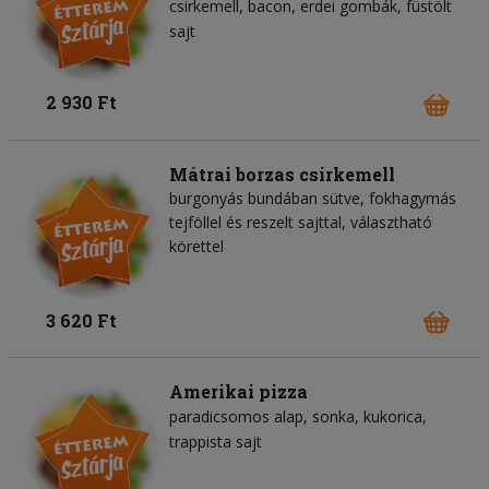
csirkemell
bacon
erdei gombák
füstölt
sajt
2 930 Ft
Mátrai borzas csirkemell
burgonyás bundában sütve, fokhagymás
tejföllel és reszelt sajttal, választható
körettel
3 620 Ft
Amerikai pizza
paradicsomos alap
sonka
kukorica
trappista sajt