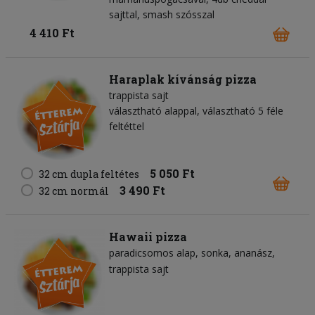
sajttal, smash szósszal
4 410 Ft
Haraplak kívánság pizza
trappista sajt
választható alappal, választható 5 féle
feltéttel
5 050 Ft
32 cm dupla feltétes
3 490 Ft
32 cm normál
Hawaii pizza
paradicsomos alap
sonka
ananász
trappista sajt