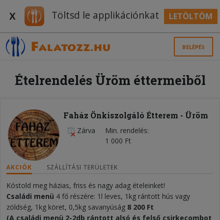
Töltsd le applikációnkat
X
LETÖLTÖM
BELÉPÉS
Ételrendelés Üröm éttermeiből
Faház Önkiszolgáló Étterem - Üröm
Zárva
Min. rendelés
1 000 Ft
AKCIÓK
SZÁLLÍTÁSI TERÜLETEK
Kóstold meg házias, friss és nagy adag ételeinket!
Családi menü
4 fő részére: 1l leves, 1kg rántott hús vagy
zöldség, 1kg köret, 0,5kg savanyúság
8 20
0 Ft
(A családi menü 2-2db rántott alsó és felső csirkecombot