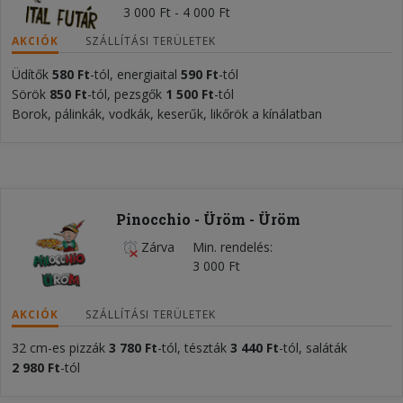
3 000 Ft - 4 000 Ft
AKCIÓK
SZÁLLÍTÁSI TERÜLETEK
Üdítők
580
Ft
-tól, energiaital
590 Ft
-tól
Sörök
850 Ft
-tól, pezsgők
1 50
0 Ft
-tól
Borok, pálinkák, vodkák, keserűk, likőrök a kínálatban
Pinocchio - Üröm - Üröm
Zárva
Min. rendelés
3 000 Ft
AKCIÓK
SZÁLLÍTÁSI TERÜLETEK
32 cm-es pizzák
3 780 Ft
-tól, tészták
3 440 Ft
-tól, saláták
2 980 Ft
-tól