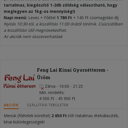
tartalmaz, kiegészítő 1-2db zöldség választható, hogy
meglegyen az 1kg-os mennyiség!)
Napi menü:
Leves + Főétel
1 780 Ft
+ 140 Ft csomagolási díj
Nyitás 10:30-tól, a kiszállítás 11:00 órától törénik.
Csúcsidőben
a kiszállítási idő megnövekedhet.
Az akciók nem összevonhatóak
Feng Lai Kínai Gyorsétterem -
Üröm
Zárva
-
10:00 - 21:25
Min. rendelés
4 500 Ft - 45 900 Ft
AKCIÓK
SZÁLLÍTÁSI TERÜLETEK
Menük (főételek körettel)
2 650 Ft
-tól! Hatalmas ételválaszték,
kínai különlegességek!