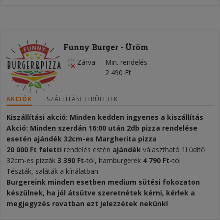
Funny Burger - Üröm
Zárva
Min. rendelés
2 490 Ft
AKCIÓK
SZÁLLÍTÁSI TERÜLETEK
Kiszállítási akció: Minden kedden ingyenes a kiszállítás
Akció: Minden szerdán 16:00 után 2db pizza rendelése
esetén ajándék 32cm-es Margherita pizza
20 000 Ft feletti
rendelés estén
ajándék
választható 1l üdítő
32cm-es pizzák
3 390 Ft
-tól, hamburgerek
4 790 Ft-
tól
Tészták, saláták a kínálatban
Burgereink minden esetben medium sütési fokozaton
készülnek, ha jól átsütve szeretnétek kérni, kérlek a
megjegyzés rovatban ezt jelezzétek nekünk!