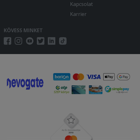
Kapcsolat
Karrier
KÖVESS MINKET