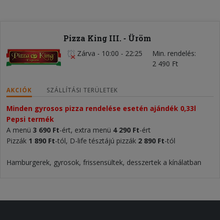
Pizza King III. - Üröm
Zárva
-
10:00 - 22:25
Min. rendelés
2 490 Ft
AKCIÓK
SZÁLLÍTÁSI TERÜLETEK
Minden gyrosos pizza rendelése esetén ajándék 0,33l 
Pepsi termék 
A menü
3 690 Ft
-ért, extra menü
4 290 Ft
-ért
Pizzák
1 890 Ft
-tól, D-life tésztájú pizzák
2 89
0
Ft
-tól
Hamburgerek, gyrosok, frissensültek, desszertek a kínálatban