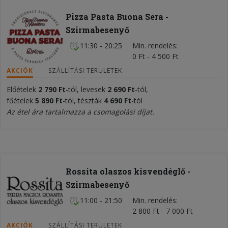
Pizza Pasta Buona Sera -
Szirmabesenyő
11:30 - 20:25
Min. rendelés
0 Ft - 4 500 Ft
AKCIÓK
SZÁLLÍTÁSI TERÜLETEK
Előételek
2 790 Ft
-tól, levesek
2 690 Ft
-tól,
főételek
5
890
Ft
-tól, tészták
4 690 Ft
-tól
Az étel ára tartalmazza a csomagolási díjat.
Rossita olaszos kisvendéglő -
Szirmabesenyő
11:00 - 21:50
Min. rendelés
2 800 Ft - 7 000 Ft
AKCIÓK
SZÁLLÍTÁSI TERÜLETEK