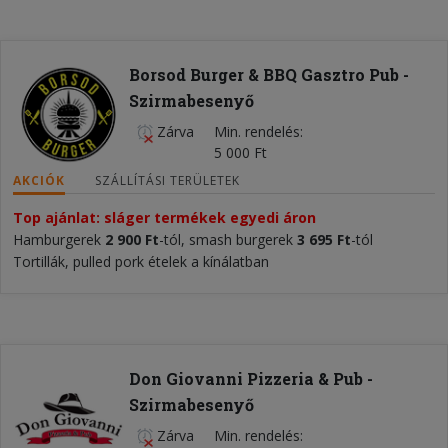
Borsod Burger & BBQ Gasztro Pub -
Szirmabesenyő
Zárva
Min. rendelés
5 000 Ft
AKCIÓK
SZÁLLÍTÁSI TERÜLETEK
Top ajánlat: sláger termékek egyedi áron
Hamburgerek
2 900 Ft
-tól, smash burgerek
3 695
Ft
-tól
Tortillák, pulled pork ételek a kínálatban
Don Giovanni Pizzeria & Pub -
Szirmabesenyő
Zárva
Min. rendelés