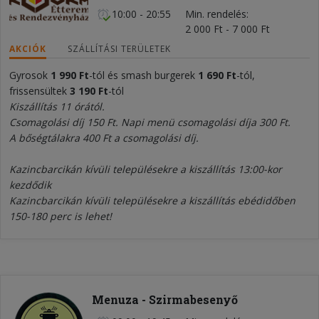
10:00 - 20:55
Min. rendelés
2 000 Ft - 7 000 Ft
AKCIÓK
SZÁLLÍTÁSI TERÜLETEK
Gyrosok
1 990 Ft
-tól és smash burgerek
1 690 Ft
-tól,
frissensültek
3 190 Ft
-tól
Kiszállítás 11 órától.
Csomagolási díj 150 Ft. Napi menü csomagolási díja 300 Ft.
A bőségtálakra 400 Ft a csomagolási díj.
Kazincbarcikán kívüli településekre a kiszállítás 13:00-kor
kezdődik
Kazincbarcikán kívüli településekre a kiszállítás ebédidőben
150-180 perc is lehet!
Menuza - Szirmabesenyő