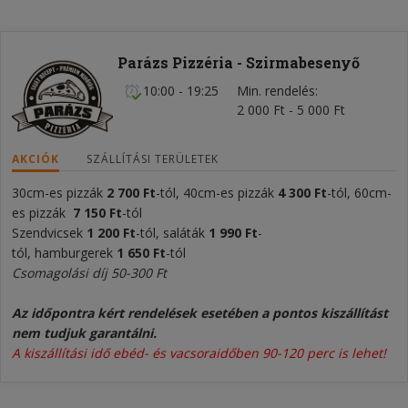
Parázs Pizzéria - Szirmabesenyő
10:00 - 19:25
Min. rendelés
2 000 Ft - 5 000 Ft
AKCIÓK
SZÁLLÍTÁSI TERÜLETEK
30cm-es pizzák
2 700 Ft
-tól, 40cm-es pizzák
4 300
Ft
-tól, 60cm-
es pizzák
7 150 Ft
-tól
Szendvicsek
1 20
0
Ft
-tól, saláták
1 990 Ft
-
tól, hamburgerek
1 650 Ft
-tól
Csomagolási díj 50-300 Ft
Az időpontra kért rendelések esetében a pontos kiszállítást
nem tudjuk garantálni.
A kiszállítási idő ebéd- és vacsoraidőben 90-120 perc is lehet!