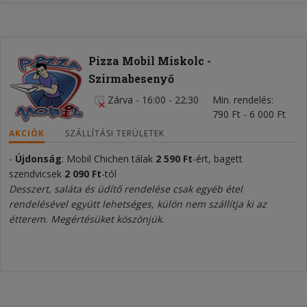
Pizza Mobil Miskolc -
Szirmabesenyő
Zárva
-
16:00 - 22:30
Min. rendelés
790 Ft - 6 000 Ft
AKCIÓK
SZÁLLÍTÁSI TERÜLETEK
-
Újdonság
: Mobil Chichen tálak
2 590
Ft
-ért, bagett
szendvicsek
2 090 Ft
-tól
Desszert, saláta és üdítő rendelése csak egyéb étel
rendelésével együtt lehetséges, külön nem szállítja ki az
étterem. Megértésüket köszönjük.