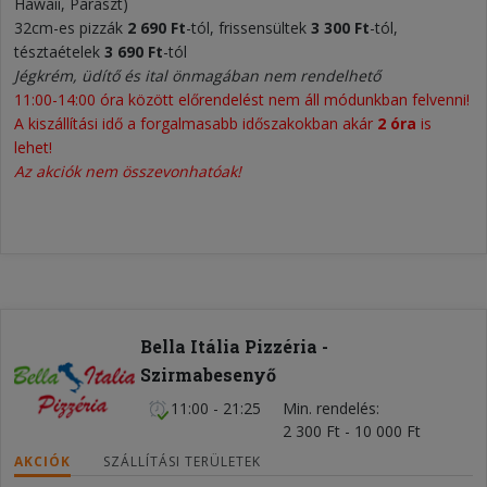
Hawaii, Paraszt)
32cm-es pizzák
2 690 Ft
-tól, frissensültek
3 300 Ft
-tól,
tésztaételek
3 690 Ft
-tól
Jégkrém, üdítő és ital önmagában nem rendelhető
11:00-14:00 óra között előrendelést nem áll módunkban felvenni!
A kiszállítási idő a forgalmasabb időszakokban akár
2 óra
is
lehet!
Az akciók nem összevonhatóak!
Bella Itália Pizzéria -
Szirmabesenyő
11:00 - 21:25
Min. rendelés
2 300 Ft - 10 000 Ft
AKCIÓK
SZÁLLÍTÁSI TERÜLETEK