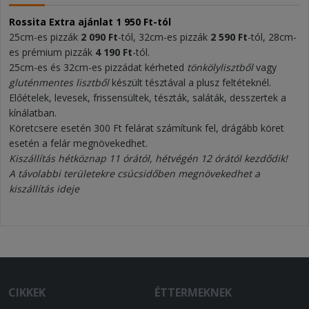
Rossita Extra ajánlat 1 950 Ft-tól
25cm-es pizzák
2 090 Ft
-tól, 32cm-es pizzák
2 590 Ft
-tól, 28cm-
es prémium pizzák
4 190 Ft
-tól.
25cm-es és 32cm-es pizzádat kérheted
tönkölylisztből
vagy
gluténmentes lisztből
készült tésztával a plusz feltéteknél.
Előételek, levesek, frissensültek, tészták, saláták, desszertek a
kínálatban.
Köretcsere esetén 300 Ft felárat számítunk fel, drágább köret
esetén a felár megnövekedhet.
Kiszállítás hétköznap 11 órától, hétvégén 12 órától kezdődik!
A távolabbi területekre csúcsidőben megnövekedhet a
kiszállítás ideje
CIKKEK
ÉTTERMEKNEK