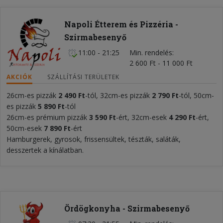
Napoli Étterem és Pizzéria -
Szirmabesenyő
11:00 - 21:25
Min. rendelés
2 600 Ft - 11 000 Ft
AKCIÓK
SZÁLLÍTÁSI TERÜLETEK
26cm-es pizzák
2 490 Ft
-tól, 32cm-es pizzák
2 790 Ft
-tól, 50cm-
es pizzák
5 890 Ft
-tól
26cm-es prémium pizzák
3 590 Ft
-ért, 32cm-esek
4
290 Ft
-ért,
50cm-esek
7 890 Ft
-ért
Hamburgerek, gyrosok, frissensültek, tészták, saláták,
desszertek a kínálatban.
Ördögkonyha - Szirmabesenyő