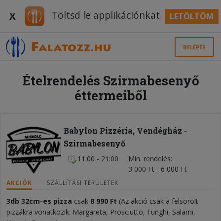
Töltsd le applikációnkat
X
LETÖLTÖM
BELÉPÉS
Ételrendelés Szirmabesenyő
éttermeiből
Babylon Pizzéria, Vendégház -
Szirmabesenyő
11:00 - 21:00
Min. rendelés
3 000 Ft - 6 000 Ft
AKCIÓK
SZÁLLÍTÁSI TERÜLETEK
3db 32cm-es pizza
csak
8 990 Ft
(Az akció csak a felsorolt
pizzákra vonatkozik: Margareta, Prosciutto, Funghi, Salami,