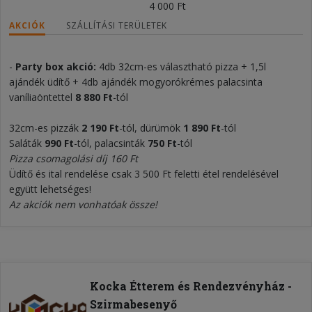
4 000 Ft
AKCIÓK
SZÁLLÍTÁSI TERÜLETEK
-
Party box akció:
4db 32cm-es választható pizza + 1,5l
ajándék üdítő + 4db ajándék mogyorókrémes palacsinta
vaníliaöntettel
8 880 Ft
-tól
32cm-es pizzák
2 190 Ft
-tól, dürümök
1 890 Ft
-tól
Saláták
990 Ft
-tól, palacsinták
750 Ft
-tól
Pizza csomagolási díj 160 Ft
Üdítő és ital rendelése csak 3 500 Ft feletti étel rendelésével
együtt lehetséges!
Az akciók nem vonhatóak össze!
Kocka Étterem és Rendezvényház -
Szirmabesenyő