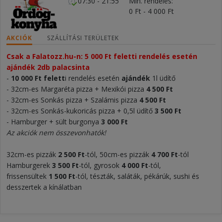
07:30 - 21:55
Min. rendelés
0 Ft - 4 000 Ft
AKCIÓK
SZÁLLÍTÁSI TERÜLETEK
Csak a Falatozz.hu-n: 5 000 Ft feletti rendelés esetén
ajándék 2db palacsinta
-
10 000 Ft felett
i rendelés esetén
ajándék
1l üdítő
- 32cm-es Margaréta pizza + Mexikói pizza
4 500 Ft
- 32cm-es Sonkás pizza + Szalámis pizza
4 500 Ft
- 32cm-es Sonkás-kukoricás pizza + 0,5l üdítő
3 500 Ft
- Hamburger + sült burgonya
3 000 Ft
Az akciók nem összevonhatók!
32cm-es pizzák
2 500 Ft
-tól, 50cm-es pizzák
4 700 Ft
-tól
Hamburgerek
3 500
Ft
-tól, gyrosok
4 000
Ft
-tól,
frissensültek
1 500 F
t
-tól, tészták, saláták, pékárúk, sushi és
desszertek a kínálatban