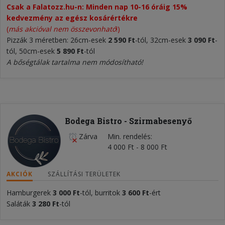
Csak a Falatozz.hu-n: Minden nap 10-16 óráig 15%
kedvezmény az egész kosárértékre
(
más akcióval nem összevonható
!)
Pizzák 3 méretben: 26cm-esek
2 590 Ft
-tól, 32cm-esek
3 090 Ft
-
tól, 50cm-esek
5 890 Ft
-tól
A bőségtálak tartalma nem módosítható!
Bodega Bistro - Szirmabesenyő
Zárva
Min. rendelés
4 000 Ft - 8 000 Ft
AKCIÓK
SZÁLLÍTÁSI TERÜLETEK
Hamburgerek
3 000 Ft
-tól, burritok
3
600 Ft
-ért
Saláták
3
280 Ft
-tól