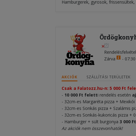
Hamburgerek, gyrosok, frissensültek, t
Ördögkonyh
Rendelésfelvéte
Zárva
-
07:30 
AKCIÓK
SZÁLLÍTÁSI TERÜLETEK
Csak a Falatozz.hu-n: 5 000 Ft fe
-
10 000 Ft felett
i rendelés esetén
a
- 32cm-es Margaréta pizza + Mexikói
- 32cm-es Sonkás pizza + Szalámis p
- 32cm-es Sonkás-kukoricás pizza + 0
- Hamburger + sült burgonya
3 000 Ft
Az akciók nem összevonhatók!