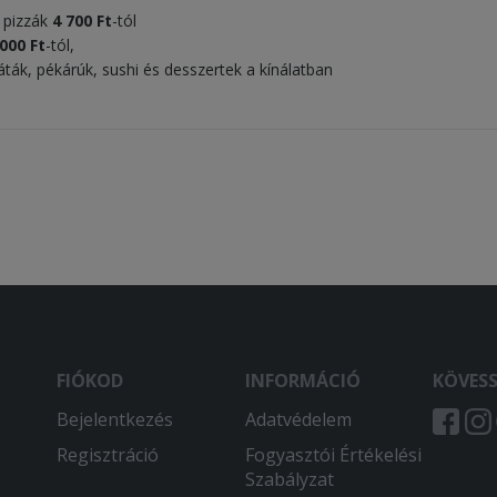
s pizzák
4 700 Ft
-tól
 000
Ft
-tól,
aláták, pékárúk, sushi és desszertek a kínálatban
FIÓKOD
INFORMÁCIÓ
KÖVES
Bejelentkezés
Adatvédelem
Regisztráció
Fogyasztói Értékelési
Szabályzat