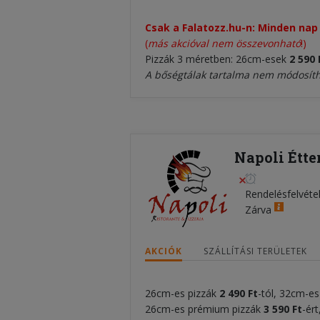
Csak a Falatozz.hu-n: Minden na
(
más akcióval nem összevonható
!)
Pizzák 3 méretben: 26cm-esek
2 590 
A bőségtálak tartalma nem módosíth
Napoli Étte
Rendelésfelvéte
Zárva
AKCIÓK
SZÁLLÍTÁSI TERÜLETEK
26cm-es pizzák
2 490 Ft
-tól, 32cm-e
26cm-es prémium pizzák
3 590 Ft
-ér