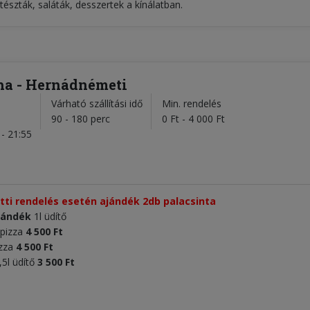
észták, saláták, desszertek a kínálatban.
a - Hernádnémeti
Várható szállítási idő
Min. rendelés
l
90 - 180 perc
0 Ft - 4 000 Ft
- 21:55
letti rendelés esetén ajándék 2db palacsinta
jándék
1l üdítő
 pizza
4 500 Ft
izza
4 500 Ft
,5l üdítő
3 500 Ft