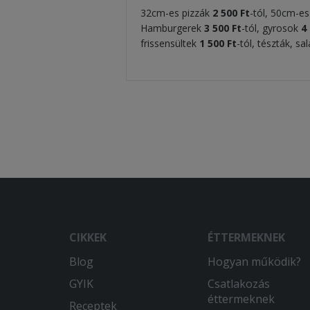
32cm-es pizzák
2 500 Ft
-tól, 50cm-e
Hamburgerek
3 500
Ft
-tól, gyrosok
4
frissensültek
1 500 F
t
-tól, tészták, s
CIKKEK
ÉTTERMEKNEK
Blog
Hogyan működik?
GYIK
Csatlakozás
éttermeknek
Receptek