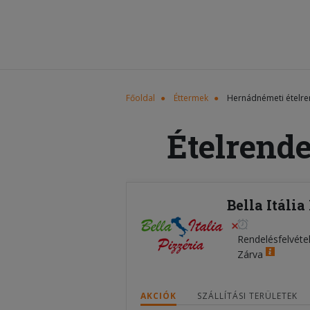
Főoldal
Éttermek
Hernádnémeti ételre
Ételrend
Bella Itáli
Rendelésfelvéte
Zárva
AKCIÓK
SZÁLLÍTÁSI TERÜLETEK