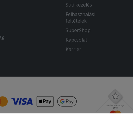
Süti kezelés
Felhasználási
feltételek
SuperShop
ag
Kapcsolat
Karrier