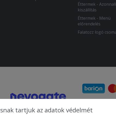
Éttermek - Azonnali
kiszállítás
Éttermek - Menü
előrendelés
Falatozz logó csom
snak tartjuk az adatok védelmét