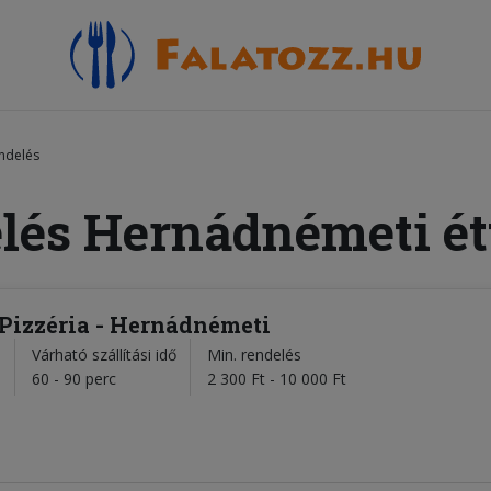
ndelés
elés Hernádnémeti ét
a Pizzéria - Hernádnémeti
Várható szállítási idő
Min. rendelés
l
60 - 90 perc
2 300 Ft - 10 000 Ft