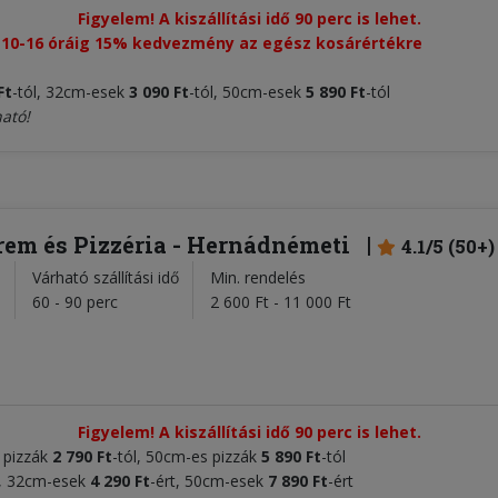
Figyelem! A kiszállítási idő 90 perc is lehet.
p 10-16 óráig 15% kedvezmény az egész kosárértékre
Ft
-tól, 32cm-esek
3 090 Ft
-tól, 50cm-esek
5 890 Ft
-tól
ató!
rem és Pizzéria - Hernádnémeti
4.1/5 (50+)
Várható szállítási idő
Min. rendelés
l
60 - 90 perc
2 600 Ft - 11 000 Ft
Figyelem! A kiszállítási idő 90 perc is lehet.
s pizzák
2 790 Ft
-tól, 50cm-es pizzák
5 890 Ft
-tól
t, 32cm-esek
4
290 Ft
-ért, 50cm-esek
7 890 Ft
-ért