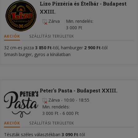
Lizo Pizzéria és Ételbár - Budapest
XXIII.
Zárva
Min. rendelés
3 000 Ft
AKCIÓK
SZÁLLÍTÁSI TERÜLETEK
32 cm-es pizza
3 850 Ft
-tól, hamburger
2 900 Ft
-tól
Smash burger, gyros a kínálatban
Peter's Pasta - Budapest XXIII.
Zárva
-
10:00 - 18:55
Min. rendelés
3 000 Ft - 6 000 Ft
AKCIÓK
SZÁLLÍTÁSI TERÜLETEK
Tészták széles választékban
3 090 Ft
-tól