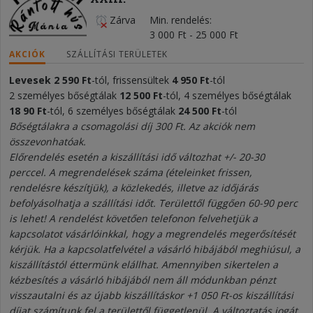
Zárva
Min. rendelés
3 000 Ft - 25 000 Ft
AKCIÓK
SZÁLLÍTÁSI TERÜLETEK
Levesek
2 590
Ft
-tól, frissensültek
4
950 Ft
-tól
2 személyes bőségtálak
12
5
0
0 Ft
-tól, 4 személyes bőségtálak
18 9
0 Ft
-tól, 6 személyes bőségtálak
24
50
0 Ft
-tól
Bőségtálakra a csomagolási díj 300 Ft. Az akciók nem
összevonhatóak.
Előrendelés esetén a kiszállítási idő változhat +/- 20-30
perccel. A megrendelések száma (ételeinket frissen,
rendelésre készítjük), a közlekedés, illetve az időjárás
befolyásolhatja a szállítási időt. Területtől függően 60-90 perc
is lehet! A rendelést követően telefonon felvehetjük a
kapcsolatot vásárlóinkkal, hogy a megrendelés megerősítését
kérjük. Ha a kapcsolatfelvétel a vásárló hibájából meghiúsul, a
kiszállítástól éttermünk elállhat. Amennyiben sikertelen a
kézbesítés a vásárló hibájából nem áll módunkban pénzt
visszautalni és az újabb kiszállításkor +1 050 Ft-os kiszállítási
díjat számítunk fel a területtől függetlenül. A változtatás jogát