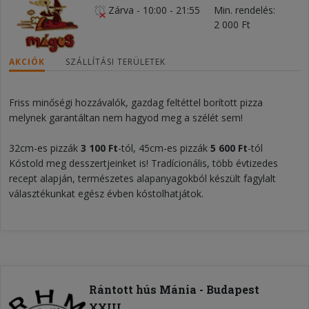
Zárva
-
10:00 - 21:55
Min. rendelés
2 000 Ft
AKCIÓK
SZÁLLÍTÁSI TERÜLETEK
Friss minőségi hozzávalók, gazdag feltéttel borított pizza
melynek garantáltan nem hagyod meg a szélét sem!
32cm-es pizzák
3 100 Ft
-tól, 45cm-es pizzák
5 600 Ft
-tól
Kóstold meg desszertjeinket is! Tradícionális, több évtizedes
recept alapján, természetes alapanyagokból készült fagylalt
választékunkat egész évben kóstolhatjátok.
Rántott hús Mánia - Budapest
XXIII.