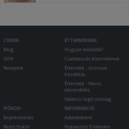
CIKKEK
ÉTTERMEKNEK
Blog
Hogyan működik?
GYIK
Csatlakozás éttermeknek
Receptek
Éttermek - Azonnali
kiszállítás
Éttermek - Menü
előrendelés
Falatozz logó csomag
FIÓKOD
INFORMÁCIÓ
Bejelentkezés
Adatvédelem
Regisztráció
Fogyasztói Értékelési