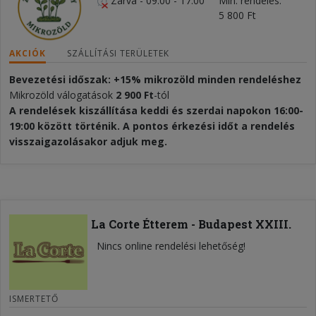
Zárva
-
09:00 - 17:00
Min. rendelés
5 800 Ft
AKCIÓK
SZÁLLÍTÁSI TERÜLETEK
Bevezetési időszak: +15% mikrozöld minden rendeléshez
Mikrozöld válogatások
2 900
F
t
-tól
A rendelések kiszállítása keddi és szerdai napokon 16:00-
19:00 között történik. A pontos érkezési időt a rendelés
visszaigazolásakor adjuk meg.
La Corte Étterem - Budapest XXIII.
Nincs online rendelési lehetőség!
ISMERTETŐ