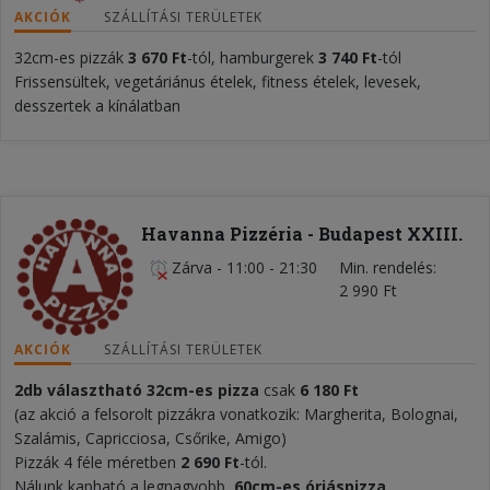
AKCIÓK
SZÁLLÍTÁSI TERÜLETEK
32cm-es pizzák
3 670 Ft
-tól, hamburgerek
3 740 Ft
-tól
Frissensültek, vegetáriánus ételek, fitness ételek, levesek,
desszertek a kínálatban
Havanna Pizzéria - Budapest XXIII.
Zárva
-
11:00 - 21:30
Min. rendelés
2 990 Ft
AKCIÓK
SZÁLLÍTÁSI TERÜLETEK
2db
választható
32cm-es pizza
csak
6 180 Ft
(az akció a felsorolt pizzákra vonatkozik: Margherita, Bolognai,
Szalámis, Capricciosa, Csőrike, Amigo)
Pizzák 4 féle méretben
2 690
F
t
-tól.
Nálunk kapható a legnagyobb,
60cm-es óriáspizza