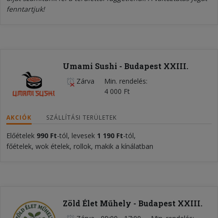
fenntartjuk!
Umami Sushi - Budapest XXIII.
Zárva
Min. rendelés
4 000 Ft
AKCIÓK
SZÁLLÍTÁSI TERÜLETEK
Előételek
990 Ft
-tól, levesek
1 190 Ft
-tól,
főételek, wok ételek, rollok, makik a kínálatban
Zöld Élet Műhely - Budapest XXIII.