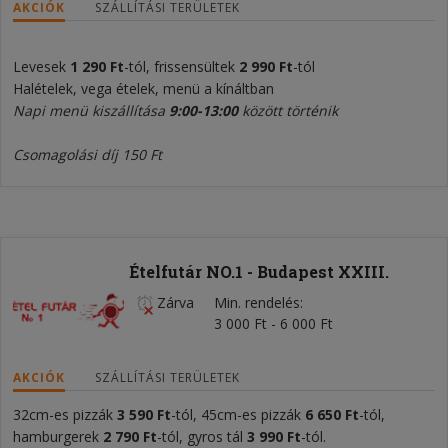
AKCIÓK
SZÁLLÍTÁSI TERÜLETEK
Levesek
1 290 Ft
-tól, frissensültek
2 990 Ft
-tól
Halételek, vega ételek, menü a kínáltban
Napi menü kiszállítása
9:00-13:00
között történik
Csomagolási díj 150 Ft
Ételfutár NO.1 - Budapest XXIII.
Zárva
Min. rendelés
3 000 Ft - 6 000 Ft
AKCIÓK
SZÁLLÍTÁSI TERÜLETEK
32cm-es pizzák
3 590
Ft
-tól, 45cm-es pizzák
6 650
F
t
-tól,
hamburgerek
2
79
0
Ft
-tól, gyros tál
3
9
90 Ft
-tól.