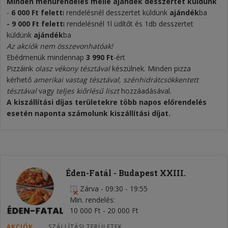
Minden menürendelés mellé ajándék desszertet küldünk
-
6 000 Ft felett
i rendelésnél desszertet küldünk
ajándék
ba
- 9 000 Ft felett
i rendelésnél 1l üdítőt és 1db desszertet
küldünk
ajándék
ba
Az akciók nem összevonhatóak!
Ebédmenük mindennap
3 990 Ft
-ért
Pizzáink
olasz vékony tésztával
készülnek. Minden pizza
kérhető
amerikai vastag tésztával, szénhidrátcsökkentett
tésztával
vagy
teljes kiőrlésű liszt
hozzáadásával.
A kiszállítási díjas területekre több napos előrendelés
esetén naponta számolunk kiszállítási díjat.
Éden-Fatál - Budapest XXIII.
Zárva
-
09:30 - 19:55
Min. rendelés
10 000 Ft - 20 000 Ft
AKCIÓK
SZÁLLÍTÁSI TERÜLETEK