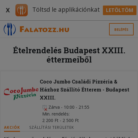
Töltsd le applikációnkat
X
LETÖLTÖM
BELÉPÉS
Ételrendelés Budapest XXIII.
éttermeiből
Coco Jumbo Családi Pizzéria &
Házhoz Szállító Étterem - Budapest
XXIII.
Zárva
-
10:00 - 21:55
Min. rendelés
2 200 Ft - 2 500 Ft
AKCIÓK
SZÁLLÍTÁSI TERÜLETEK