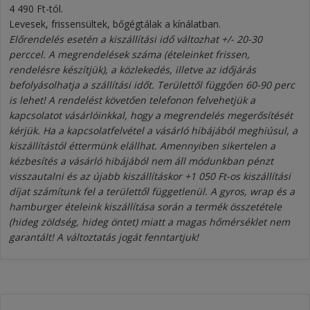
4 490 Ft-tól.
Levesek, frissensültek, bőgégtálak a kínálatban.
Előrendelés esetén a kiszállítási idő változhat +/- 20-30
perccel. A megrendelések száma (ételeinket frissen,
rendelésre készítjük), a közlekedés, illetve az időjárás
befolyásolhatja a szállítási időt. Területtől függően 60-90 perc
is lehet! A rendelést követően telefonon felvehetjük a
kapcsolatot vásárlóinkkal, hogy a megrendelés megerősítését
kérjük. Ha a kapcsolatfelvétel a vásárló hibájából meghiúsul, a
kiszállítástól éttermünk elállhat. Amennyiben sikertelen a
kézbesítés a vásárló hibájából nem áll módunkban pénzt
visszautalni és az újabb kiszállításkor +1 050 Ft-os kiszállítási
díjat számítunk fel a területtől függetlenül. A gyros, wrap és a
hamburger ételeink kiszállítása során a termék összetétele
(hideg zöldség, hideg öntet) miatt a magas hőmérséklet nem
garantált! A változtatás jogát fenntartjuk!