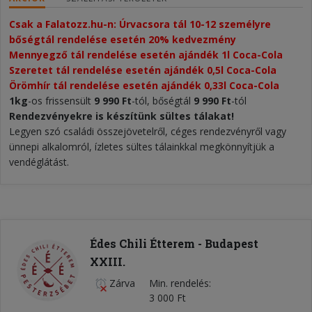
Csak a Falatozz.hu-n: Úrvacsora tál 10-12 személyre 
bőségtál rendelése esetén 20% kedvezmény​
Mennyegző tál rendelése esetén ajándék 1l Coca-Cola
Szeretet tál rendelése esetén ajándék 0,5l Coca-Cola
Örömhír tál rendelése esetén ajándék 0,33l Coca-Cola
1kg
-os frissensült
9 990 Ft
-tól, bőségtál
9 990 Ft
-tól
Rendezvényekre is készítünk sültes tálakat!
Legyen szó családi összejövetelről, céges rendezvényről vagy
ünnepi alkalomról, ízletes sültes tálainkkal megkönnyítjük a
vendéglátást.
Édes Chili Étterem - Budapest
XXIII.
Zárva
Min. rendelés
3 000 Ft