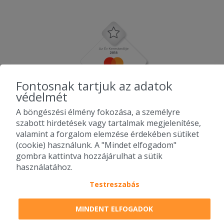
Fontosnak tartjuk az adatok
védelmét
A böngészési élmény fokozása, a személyre
szabott hirdetések vagy tartalmak megjelenítése,
valamint a forgalom elemzése érdekében sütiket
(cookie) használunk. A "Mindet elfogadom"
gombra kattintva hozzájárulhat a sütik
használatához.
Testreszabás
2010-2026 Copyright - Falatozz.hu - Diston-line Kft.
MINDENT ELFOGADOK
Pizza, gyros, hamburger, menük kedvező áron, egy helyen az összes
étterem ajánlata.