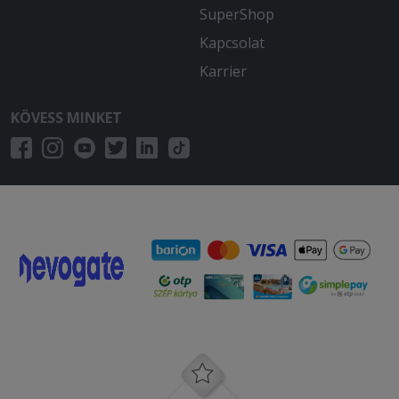
SuperShop
Kapcsolat
Karrier
KÖVESS MINKET