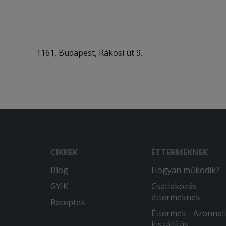
1161, Budapest, Rákosi út 9.
CIKKEK
ÉTTERMEKNEK
Blog
Hogyan működik?
GYIK
Csatlakozás
éttermeknek
Receptek
Éttermek - Azonnali
kiszállítás