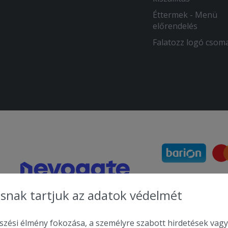
Éttermek - Menü
előrendelés
Falatozz logó csom
snak tartjuk az adatok védelmét
zési élmény fokozása, a személyre szabott hirdetések vagy