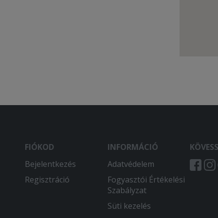
FIÓKOD
INFORMÁCIÓ
KÖVES
Bejelentkezés
Adatvédelem
Regisztráció
Fogyasztói Értékelési
Szabályzat
Süti kezelés