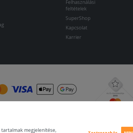
Felhasználási
feltételek
SuperShop
ag
Kapcsolat
Karrier
 tartalmak megjelenítése,
Testreszabás
MIN