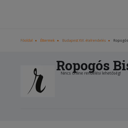
Főoldal
Éttermek
Budapest XVI. ételrendelés
Ropogós
Ropogós Bi
Nincs online rendelési lehetőség!