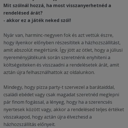
Mit szólnál hozzá, ha most visszanyerhetnéd a
rendelésed árát?
- akkor ez a játék neked szól!
Nyár van, harminc-negyven fok és azt vettük észre,
hogy ilyenkor előnyben részesítitek a házhozszállítást,
amit abszolút megértünk. Így jött az ötlet, hogy a júliusi
nyereményjátékunk során szeretnénk enyhíteni a
költségeiteken és visszaadni a rendelésetek árát, amit
aztán újra felhasználhattok az oldalunkon.
Mindegy, hogy pizza party-t szervezel a barátaiddal,
családi ebédet vagy csak magadat szeretnéd meglepni
pár finom fogással, a lényeg, hogy ha a szerencsés
nyertesek között vagy, akkor a rendelésed teljes értéket
visszakapod, hogy aztán újra élvezhesd a
házhozszállítás előnyeit.