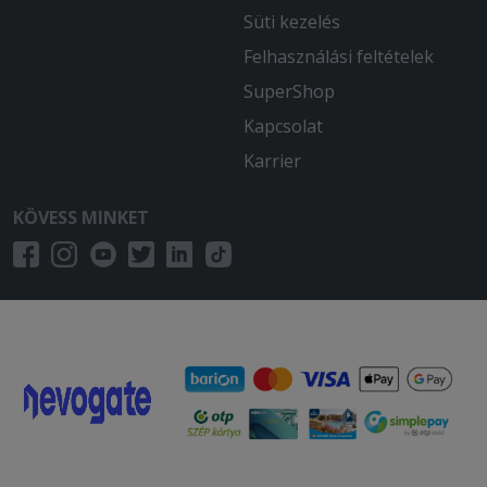
Süti kezelés
Felhasználási feltételek
SuperShop
Kapcsolat
Karrier
KÖVESS MINKET