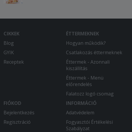
CIKKEK
ÉTTERMEKNEK
Blog
Hogyan működik?
GYIK
Csatlakozás éttermeknek
Receptek
Éttermek - Azonnali
kiszállítás
Éttermek - Menü
előrendelés
Falatozz logó csomag
FIÓKOD
INFORMÁCIÓ
Bejelentkezés
Adatvédelem
Regisztráció
Fogyasztói Értékelési
Szabályzat