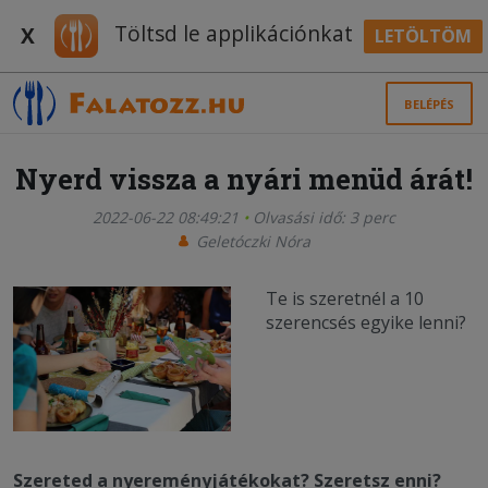
Töltsd le applikációnkat
X
LETÖLTÖM
BELÉPÉS
Nyerd vissza a nyári menüd árát!
2022-06-22 08:49:21
Olvasási idő: 3 perc
Geletóczki Nóra
Te is szeretnél a 10
szerencsés egyike lenni?
Szereted a nyereményjátékokat? Szeretsz enni?