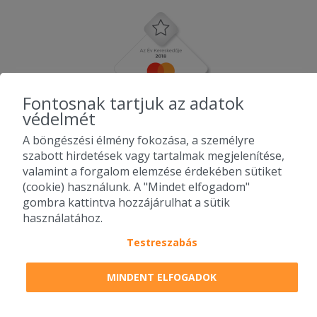
Fontosnak tartjuk az adatok
védelmét
A böngészési élmény fokozása, a személyre
szabott hirdetések vagy tartalmak megjelenítése,
valamint a forgalom elemzése érdekében sütiket
(cookie) használunk. A "Mindet elfogadom"
gombra kattintva hozzájárulhat a sütik
használatához.
Testreszabás
2010-2026 Copyright - Falatozz.hu - Diston-line Kft.
MINDENT ELFOGADOK
Pizza, gyros, hamburger, menük kedvező áron, egy helyen az összes
étterem ajánlata.