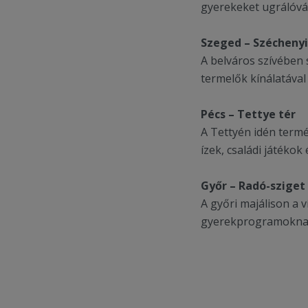
gyerekeket ugrálóvár
Szeged – Széchenyi
A belváros szívében 
termelők kínálatával 
Pécs – Tettye tér
A Tettyén idén termé
ízek, családi játékok
Győr – Radó-sziget
A győri majálison a 
gyerekprogramoknak.