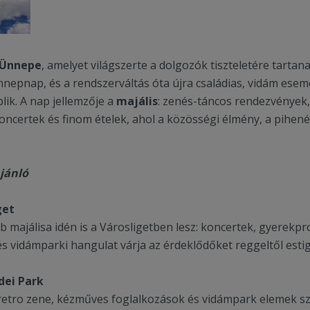
Ünnepe
, amelyet világszerte a dolgozók tiszteletére tart
nnepnap, és a rendszerváltás óta újra családias, vidám esem
ik. A nap jellemzője a
majális
: zenés-táncos rendezvények,
oncertek és finom ételek, ahol a közösségi élmény, a pihen
jánló
get
b majálisa idén is a Városligetben lesz: koncertek, gyerek
és vidámparki hangulat várja az érdeklődőket reggeltől estig
dei Park
etro zene, kézműves foglalkozások és vidámpark elemek szí