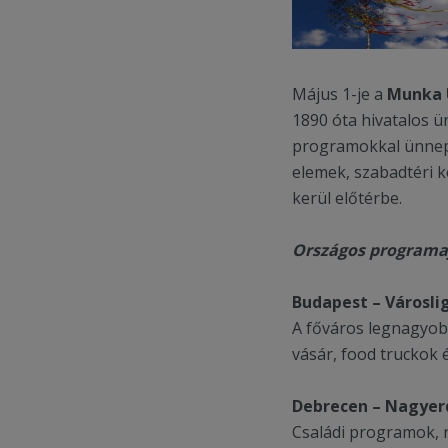
Május 1-je a
Munka 
1890 óta hivatalos ü
programokkal ünnepl
elemek, szabadtéri k
kerül előtérbe.
Országos programa
Budapest – Városli
A főváros legnagyob
vásár, food truckok 
Debrecen – Nagyer
Családi programok, r