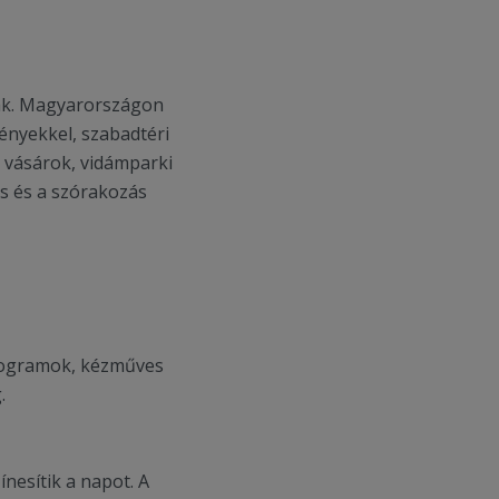
anak. Magyarországon
ényekkel, szabadtéri
 vásárok, vidámparki
és és a szórakozás
programok, kézműves
.
nesítik a napot. A