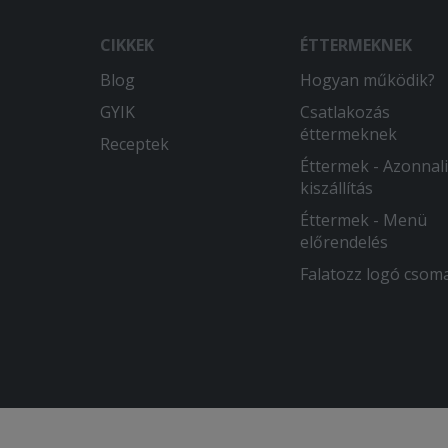
CIKKEK
ÉTTERMEKNEK
Blog
Hogyan működik?
GYIK
Csatlakozás
éttermeknek
Receptek
Éttermek - Azonnali
kiszállítás
Éttermek - Menü
előrendelés
Falatozz logó csom