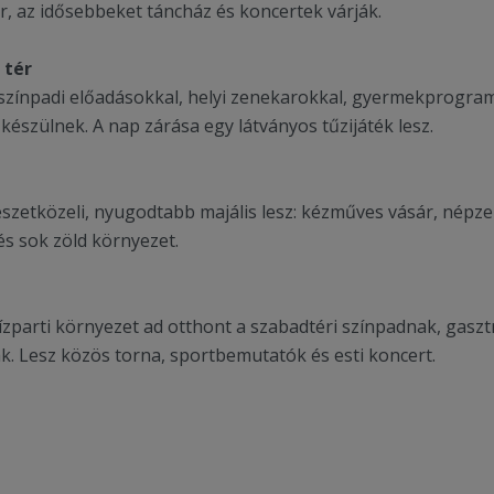
, az idősebbeket táncház és koncertek várják.
 tér
színpadi előadásokkal, helyi zenekarokkal, gyermekprogram
készülnek. A nap zárása egy látványos tűzijáték lesz.
szetközeli, nyugodtabb majális lesz: kézműves vásár, népzen
 és sok zöld környezet.
vízparti környezet ad otthont a szabadtéri színpadnak, gas
 Lesz közös torna, sportbemutatók és esti koncert.