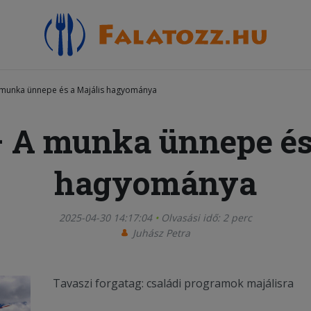
A munka ünnepe és a Majális hagyománya
– A munka ünnepe és
hagyománya
2025-04-30 14:17:04
Olvasási idő: 2 perc
Juhász Petra
Tavaszi forgatag: családi programok majálisra