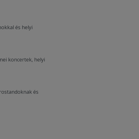
okkal és helyi
ei koncertek, helyi
ztrostandoknak és