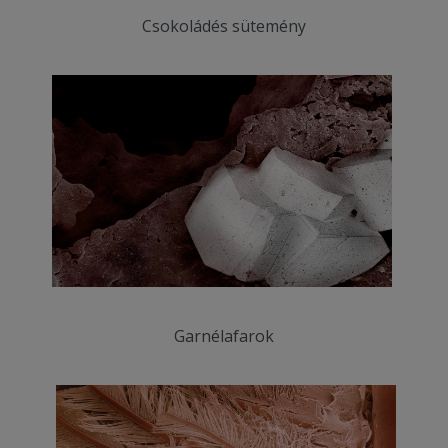
Csokoládés sütemény
Garnélafarok