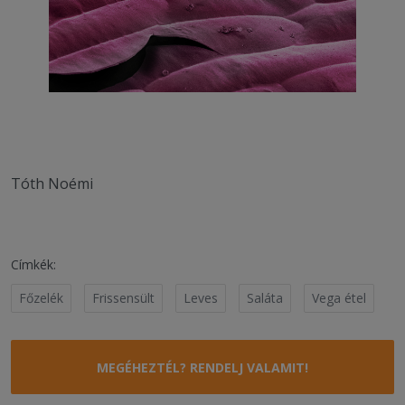
Tóth Noémi
Címkék:
Főzelék
Frissensült
Leves
Saláta
Vega étel
MEGÉHEZTÉL? RENDELJ VALAMIT!