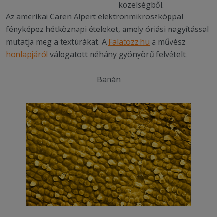
közelségből.
Az amerikai Caren Alpert elektronmikroszkóppal
fényképez hétköznapi ételeket, amely óriási nagyítással
mutatja meg a textúrákat. A
Falatozz.hu
a művész
honlapjáról
válogatott néhány gyönyörű felvételt.
Banán