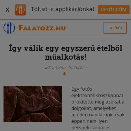
Töltsd le applikációnkat
X
LETÖLTÖM
BELÉPÉS
Így válik egy egyszerű ételből
műalkotás!
2015-09-07 16:10:27
Egy fotós
elektronmikroszkóppal
örökítette meg azokat a
dolgokat, amelyeket
minden nap látunk, csak
éppen nem ilyen
perspektívából és