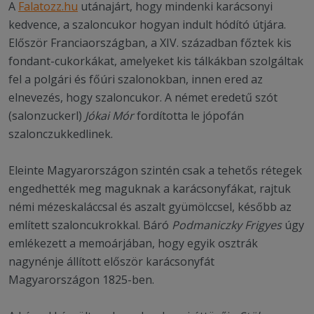
A
Falatozz.hu
utánajárt, hogy mindenki karácsonyi
kedvence, a szaloncukor hogyan indult hódító útjára.
Először Franciaországban, a XIV. században főztek kis
fondant-cukorkákat, amelyeket kis tálkákban szolgáltak
fel a polgári és főúri szalonokban, innen ered az
elnevezés, hogy szaloncukor. A német eredetű szót
(salonzuckerl)
Jókai Mór
fordította le jópofán
szalonczukkedlinek.
Eleinte Magyarországon szintén csak a tehetős rétegek
engedhették meg maguknak a karácsonyfákat, rajtuk
némi mézeskaláccsal és aszalt gyümölccsel, később az
említett szaloncukrokkal. Báró
Podmaniczky Frigyes
úgy
emlékezett a memoárjában, hogy egyik osztrák
nagynénje állított először karácsonyfát
Magyarországon 1825-ben.