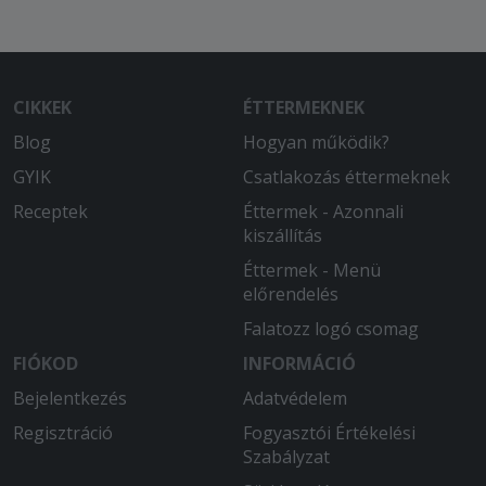
CIKKEK
ÉTTERMEKNEK
Blog
Hogyan működik?
GYIK
Csatlakozás éttermeknek
Receptek
Éttermek - Azonnali
kiszállítás
Éttermek - Menü
előrendelés
Falatozz logó csomag
FIÓKOD
INFORMÁCIÓ
Bejelentkezés
Adatvédelem
Regisztráció
Fogyasztói Értékelési
Szabályzat