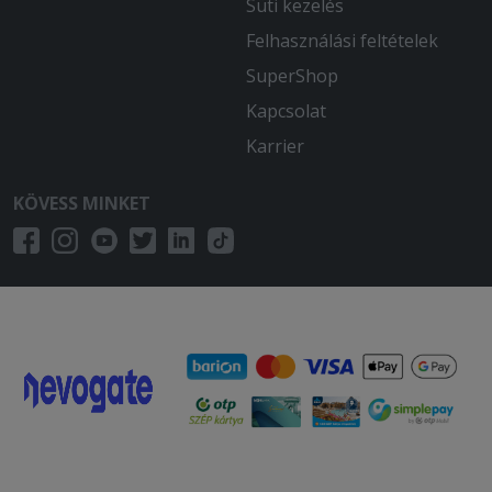
Süti kezelés
Felhasználási feltételek
SuperShop
Kapcsolat
Karrier
KÖVESS MINKET