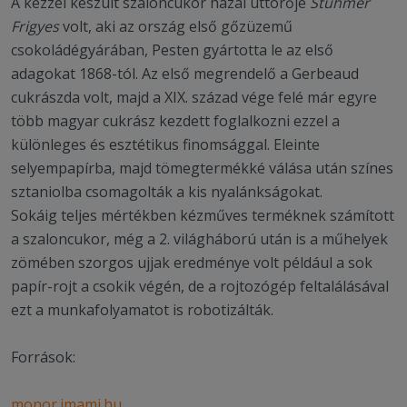
A kézzel készült szaloncukor hazai úttörője
Stühmer
Frigyes
volt, aki az ország első gőzüzemű
csokoládégyárában, Pesten gyártotta le az első
adagokat 1868-tól. Az első megrendelő a Gerbeaud
cukrászda volt, majd a XIX. század vége felé már egyre
több magyar cukrász kezdett foglalkozni ezzel a
különleges és esztétikus finomsággal. Eleinte
selyempapírba, majd tömegtermékké válása után színes
sztaniolba csomagolták a kis nyalánkságokat.
Sokáig teljes mértékben kézműves terméknek számított
a szaloncukor, még a 2. világháború után is a műhelyek
zömében szorgos ujjak eredménye volt például a sok
papír-rojt a csokik végén, de a rojtozógép feltalálásával
ezt a munkafolyamatot is robotizálták.
Források:
monor.imami.hu