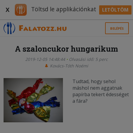
Töltsd le applikációnkat
X
LETÖLTÖM
BELÉPÉS
A szaloncukor hungarikum
2019-12-05 14:48:44
Olvasási idő: 5 perc
Kovács-Tóth Noémi
Tudtad, hogy sehol
máshol nem aggatnak
papírba tekert édességet
a fára?