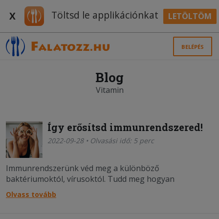
Töltsd le applikációnkat
X
LETÖLTÖM
BELÉPÉS
Blog
Vitamin
Így erősítsd immunrendszered!
2022-09-28 • Olvasási idő: 5 perc
Immunrendszerünk véd meg a különböző
baktériumoktól, vírusoktól. Tudd meg hogyan
erősítheted, hogy elkerült a téli betegségeket!
Olvass tovább