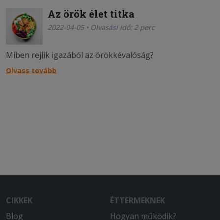
Az örök élet titka
2022-04-05 • Olvasási idő: 2 perc
Miben rejlik igazából az örökkévalóság?
Olvass tovább
CIKKEK
ÉTTERMEKNEK
Blog
Hogyan működik?