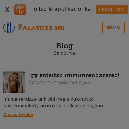
Töltsd le applikációnkat
X
LETÖLTÖM
BELÉPÉS
Blog
Smoothie
Így erősítsd immunrendszered!
2022-09-28 • Olvasási idő: 5 perc
Immunrendszerünk véd meg a különböző
baktériumoktól, vírusoktól. Tudd meg hogyan
erősítheted, hogy elkerült a téli betegségeket!
Olvass tovább