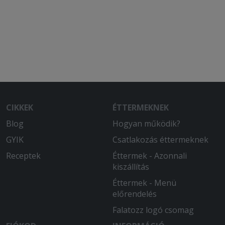
CIKKEK
ÉTTERMEKNEK
Blog
Hogyan működik?
GYIK
Csatlakozás éttermeknek
Receptek
Éttermek - Azonnali
kiszállítás
Éttermek - Menü
előrendelés
Falatozz logó csomag