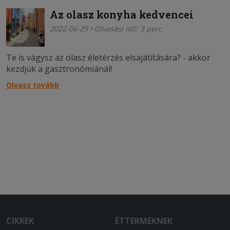
Az olasz konyha kedvencei
2022-06-29 • Olvasási idő: 3 perc
Te is vágysz az olasz életérzés elsajátítására? - akkor
kezdjük a gasztronómiánál!
Olvass tovább
CIKKEK
ÉTTERMEKNEK