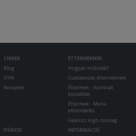
CIKKEK
ÉTTERMEKNEK
Blog
Hogyan működik?
GYIK
Csatlakozás éttermeknek
Receptek
Éttermek - Azonnali
kiszállítás
Éttermek - Menü
előrendelés
Falatozz logó csomag
FIÓKOD
INFORMÁCIÓ