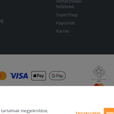
Felhasználási
feltételek
SuperShop
ag
Kapcsolat
Karrier
 tartalmak megjelenítése,
Testreszabás
MIN