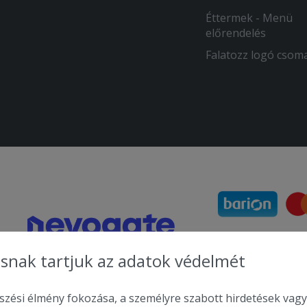
Éttermek - Menü
előrendelés
Falatozz logó csom
snak tartjuk az adatok védelmét
zési élmény fokozása, a személyre szabott hirdetések vagy