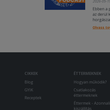
2026-05-19
Ebben a 
az derül 
horgásza
figyelő s
Olvass t
eléréssel
hanem az 
jól az, ami
CIKKEK
ÉTTERMEKNEK
Blog
Hogyan működik?
GYIK
Csatlakozás
éttermeknek
Receptek
Éttermek - Azonnali
kiszállítás