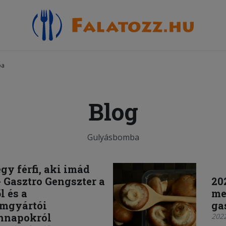
ba
Blog
Gulyásbomba
gy férfi, aki imád
- Gasztro Gengszter a
20
l és a
me
omgyártói
ga
nnapokról
2022