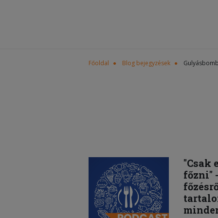
Főoldal
Blog bejegyzések
Gulyásbom
"Csak e
főzni" 
főzésrő
tartal
minde