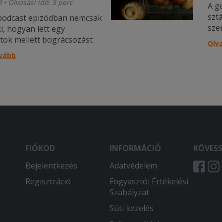
 • Olvasási idő: 5 perc
A g
szt
podcast epizódban nemcsak
sze
ki, hogyan lett egy
tok mellett bográcsozást
Olv
rácból több százezres
ovább
 rendelkező tartalomgyártó,
is, miért működik ennyire
t csinál.
FIÓKOD
INFORMÁCIÓ
KÖVES
Bejelentkezés
Adatvédelem
Regisztráció
Fogyasztói Értékelési
Szabályzat
Süti kezelés