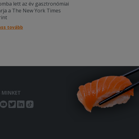
omba lett az év gasztronómiai
árja a The New York Times
rint
ass tovább
S MINKET