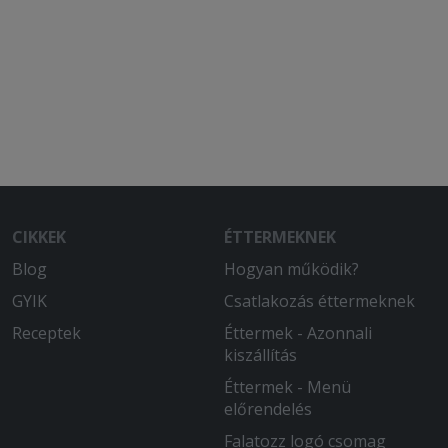
CIKKEK
ÉTTERMEKNEK
Blog
Hogyan működik?
GYIK
Csatlakozás éttermeknek
Receptek
Éttermek - Azonnali
kiszállítás
Éttermek - Menü
előrendelés
Falatozz logó csomag