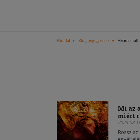
Főoldal
Blog bejegyzések
Akciós muffi
Mi az 
miért 
2023-08-16
Rossz az
egyáltalá