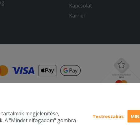
ag
Kapcsolat
Karrier
 tartalmak megjelenítése,
Testreszabás
MIN
nk. A "Mindet elfogadom" gombra
Pizza, gyros, h