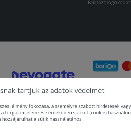
Falatozz logó csom
snak tartjuk az adatok védelmét
zési élmény fokozása, a személyre szabott hirdetések vagy
 a forgalom elemzése érdekében sütiket (cookie) használu
a hozzájárulhat a sütik használatához.
2010-2026 Copyright - Falatozz.hu - Diston-line Kft.