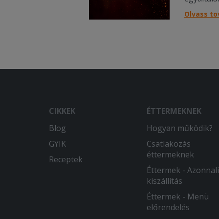
Olvass t
CIKKEK
ÉTTERMEKNEK
Blog
Hogyan működik?
GYIK
Csatlakozás
éttermeknek
Receptek
Éttermek - Azonnali
kiszállítás
Éttermek - Menü
előrendelés