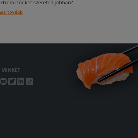
extrém ízűeket szereted jobban?
ass tovább
S MINKET