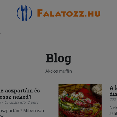
n
Blog
Akciós muffin
A 
az aszpartám és
dí
rossz neked?
2021
 • Olvasási idő: 2 perc
Nek
 aszpartám? Miben van
sza
n?