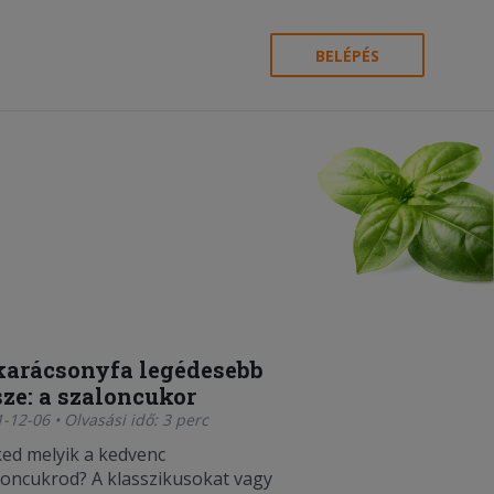
BELÉPÉS
karácsonyfa legédesebb
sze: a szaloncukor
-12-06 • Olvasási idő: 3 perc
ed melyik a kedvenc
loncukrod? A klasszikusokat vagy