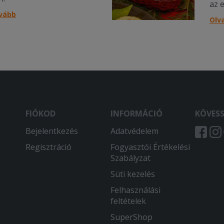
az 
ovább
Olv
FIÓKOD
INFORMÁCIÓ
KÖVES
Bejelentkezés
Adatvédelem
Regisztráció
Fogyasztói Értékelési
Szabályzat
Süti kezelés
Felhasználási
feltételek
SuperShop