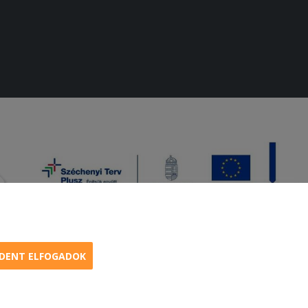
DENT ELFOGADOK
amburger, menük kedvező áron, egy helyen az összes étterem ajánlata.