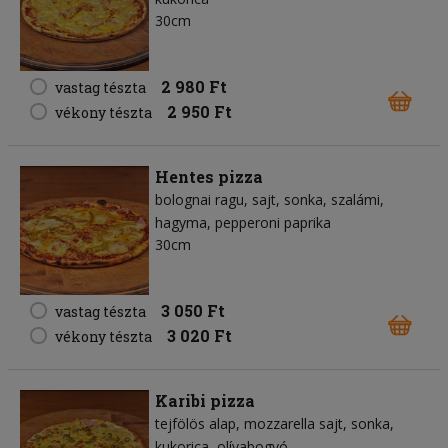
30cm
2 980 Ft
vastag tészta
2 950 Ft
vékony tészta
Hentes pizza
bolognai ragu
sajt
sonka
szalámi
hagyma
pepperoni paprika
30cm
3 050 Ft
vastag tészta
3 020 Ft
vékony tészta
Karibi pizza
tejfölös alap
mozzarella sajt
sonka
kukorica
olívabogyó