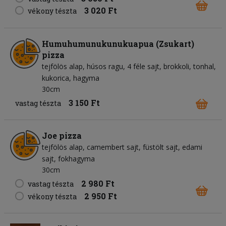
3 020 Ft
vékony tészta
Humuhumunukunukuapua (Zsukart)
pizza
tejfölös alap
húsos ragu
4 féle sajt
brokkoli
tonhal
kukorica
hagyma
30cm
3 150 Ft
vastag tészta
Joe pizza
tejfölös alap
camembert sajt
füstölt sajt
edami
sajt
fokhagyma
30cm
2 980 Ft
vastag tészta
2 950 Ft
vékony tészta