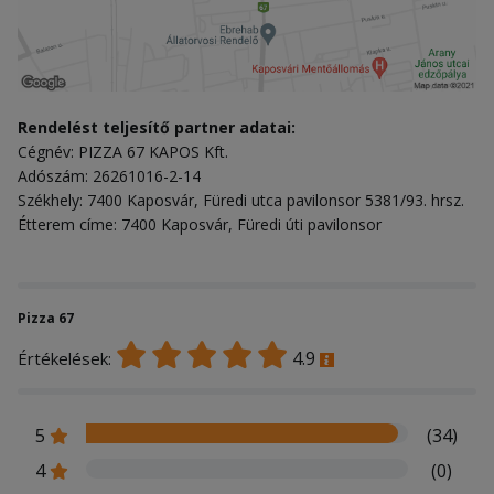
Rendelést teljesítő partner adatai:
Cégnév: PIZZA 67 KAPOS Kft.
Adószám: 26261016-2-14
Székhely: 7400 Kaposvár, Füredi utca pavilonsor 5381/93. hrsz.
Étterem címe: 7400 Kaposvár, Füredi úti pavilonsor
Pizza 67
4.9
Értékelések:
5
(34)
4
(0)