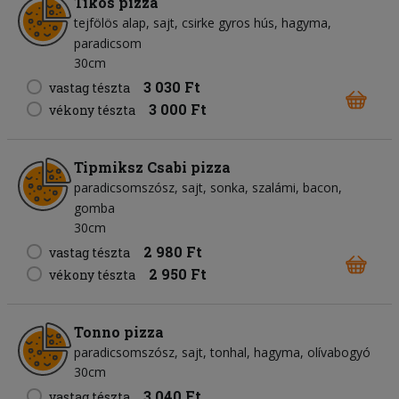
Tikos pizza
tejfölös alap
sajt
csirke gyros hús
hagyma
paradicsom
30cm
3 030 Ft
vastag tészta
3 000 Ft
vékony tészta
Tipmiksz Csabi pizza
paradicsomszósz
sajt
sonka
szalámi
bacon
gomba
30cm
2 980 Ft
vastag tészta
2 950 Ft
vékony tészta
Tonno pizza
paradicsomszósz
sajt
tonhal
hagyma
olívabogyó
30cm
3 040 Ft
vastag tészta