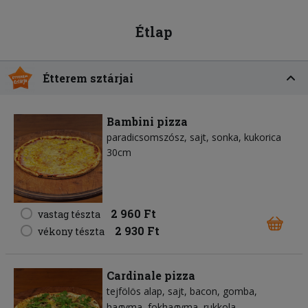
Étlap
Étterem sztárjai
Bambini pizza
paradicsomszósz
sajt
sonka
kukorica
30cm
2 960 Ft
vastag tészta
2 930 Ft
vékony tészta
Cardinale pizza
tejfölös alap
sajt
bacon
gomba
hagyma
fokhagyma
rukkola