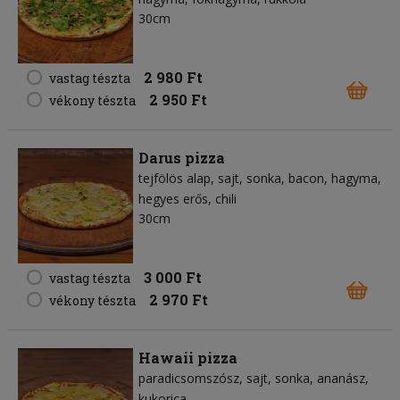
30cm
2 980 Ft
vastag tészta
2 950 Ft
vékony tészta
Darus pizza
tejfölös alap
sajt
sonka
bacon
hagyma
hegyes erős
chili
30cm
3 000 Ft
vastag tészta
2 970 Ft
vékony tészta
Hawaii pizza
paradicsomszósz
sajt
sonka
ananász
kukorica