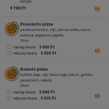
termék
5 700 Ft
Prosciutto pizza
paradicsomszósz
sajt
pármai sonka
bacon
kukorica
pepperoni paprika
30cm
3 050 Ft
vastag tészta
3 020 Ft
vékony tészta
Romolo pizza
tejfölös alap
sajt
húsos ragu
bacon
gomba
paradicsom
rukkola
30cm
3 040 Ft
vastag tészta
3 010 Ft
vékony tészta