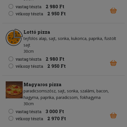
2 980 Ft
vastag tészta
2 950 Ft
vékony tészta
Lottó pizza
tejfölös alap
sajt
sonka
kukorica
paprika
füstölt
sajt
30cm
2 980 Ft
vastag tészta
2 950 Ft
vékony tészta
Magyaros pizza
paradicsomszósz
sajt
sonka
szalámi
bacon
hagyma
paprika
paradicsom
fokhagyma
30cm
3 000 Ft
vastag tészta
2 970 Ft
vékony tészta