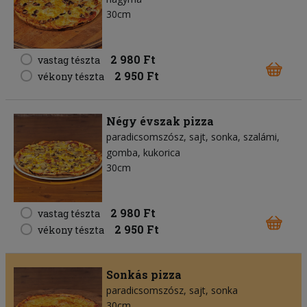
30cm
2 980 Ft
vastag tészta
2 950 Ft
vékony tészta
Négy évszak pizza
paradicsomszósz
sajt
sonka
szalámi
gomba
kukorica
30cm
2 980 Ft
vastag tészta
2 950 Ft
vékony tészta
Sonkás pizza
paradicsomszósz
sajt
sonka
30cm