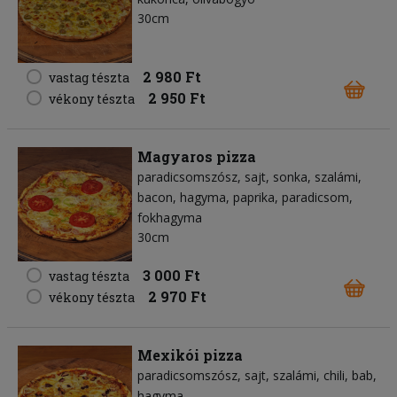
30cm
2 980 Ft
vastag tészta
2 950 Ft
vékony tészta
Magyaros pizza
paradicsomszósz
sajt
sonka
szalámi
bacon
hagyma
paprika
paradicsom
fokhagyma
30cm
3 000 Ft
vastag tészta
2 970 Ft
vékony tészta
Mexikói pizza
paradicsomszósz
sajt
szalámi
chili
bab
hagyma