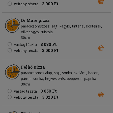
3 000 Ft
vékony tészta
Di Mare pizza
paradicsomszósz
sajt
kagyló
tintahal
koktélrák
olívabogyó
rukkola
30cm
3 030 Ft
vastag tészta
3 000 Ft
vékony tészta
Felhő pizza
paradicsomos alap
sajt
sonka
szalámi
bacon
pármai sonka
hegyes erős
pepperoni paprika
30cm
3 050 Ft
vastag tészta
3 020 Ft
vékony tészta