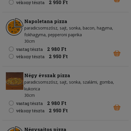
2 950 Ft
vékony tészta
Napoletana pizza
paradicsomszósz
sajt
sonka
bacon
hagyma
fokhagyma
pepperoni paprika
30cm
2 980 Ft
vastag tészta
2 950 Ft
vékony tészta
Négy évszak pizza
paradicsomszósz
sajt
sonka
szalámi
gomba
kukorica
30cm
2 980 Ft
vastag tészta
2 950 Ft
vékony tészta
Négysajtos pizza