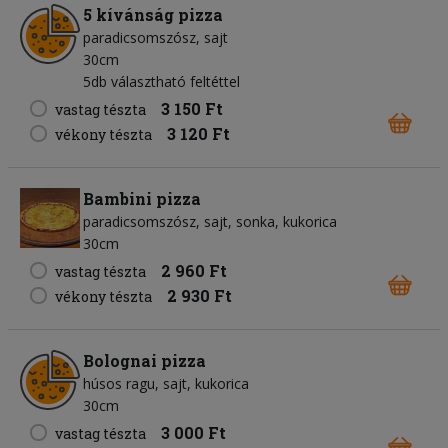
5 kívánság pizza
paradicsomszósz
sajt
30cm
5db választható feltéttel
3 150 Ft
vastag tészta
3 120 Ft
vékony tészta
Bambini pizza
paradicsomszósz
sajt
sonka
kukorica
30cm
2 960 Ft
vastag tészta
2 930 Ft
vékony tészta
Bolognai pizza
húsos ragu
sajt
kukorica
30cm
3 000 Ft
vastag tészta