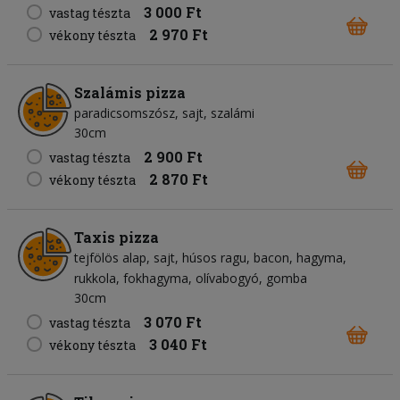
3 000 Ft
vastag tészta
2 970 Ft
vékony tészta
Szalámis pizza
paradicsomszósz
sajt
szalámi
30cm
2 900 Ft
vastag tészta
2 870 Ft
vékony tészta
Taxis pizza
tejfölös alap
sajt
húsos ragu
bacon
hagyma
rukkola
fokhagyma
olívabogyó
gomba
30cm
3 070 Ft
vastag tészta
3 040 Ft
vékony tészta