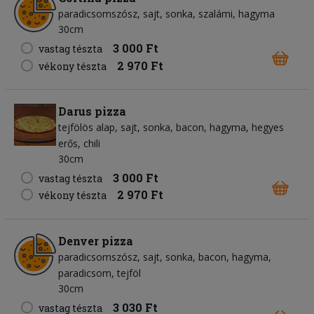
paradicsomszósz
sajt
sonka
szalámi
hagyma
30cm
3 000 Ft
vastag tészta
2 970 Ft
vékony tészta
Darus pizza
tejfölös alap
sajt
sonka
bacon
hagyma
hegyes
erős
chili
30cm
3 000 Ft
vastag tészta
2 970 Ft
vékony tészta
Denver pizza
paradicsomszósz
sajt
sonka
bacon
hagyma
paradicsom
tejföl
30cm
3 030 Ft
vastag tészta