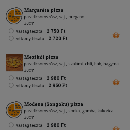
Margaréta pizza
paradicsomszósz
sajt
oregano
30cm
2 750 Ft
vastag tészta
2 720 Ft
vékony tészta
Mexikói pizza
paradicsomszósz
sajt
szalámi
chili
bab
hagyma
30cm
2 980 Ft
vastag tészta
2 950 Ft
vékony tészta
Modena (Songoku) pizza
paradicsomszósz
sajt
sonka
gomba
kukorica
30cm
2 980 Ft
vastag tészta