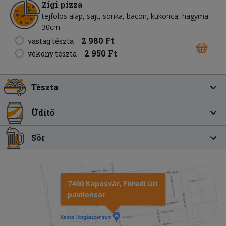
Zigi pizza
tejfölös alap
sajt
sonka
bacon
kukorica
hagyma
30cm
2 980 Ft
vastag tészta
2 950 Ft
vékony tészta
Tészta
Üdítő
Sör
7400 Kaposvár, Füredi úti
pavilonsor