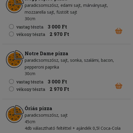
paradicsomszósz
edami sajt
márványsajt
mozzarella sajt
füstölt sajt
30cm
3 000 Ft
vastag tészta
2 970 Ft
vékony tészta
Notre Dame pizza
paradicsomszósz
sajt
sonka
szalámi
bacon
pepperoni paprika
30cm
3 000 Ft
vastag tészta
2 970 Ft
vékony tészta
Óriás pizza
paradicsomszósz
sajt
45cm
4db választható feltéttel + ajándék 0,5l Coca-Cola