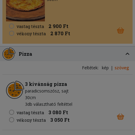
2 900 Ft
vastag tészta
2 870 Ft
vékony tészta
Pizza
Feltétek:
kép
szöveg
3 kívánság pizza
paradicsomszósz
sajt
30cm
3db választható feltéttel
3 080 Ft
vastag tészta
3 050 Ft
vékony tészta