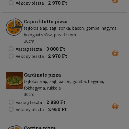
2 970 Ft
vékony tészta
Capo ditutto pizza
tejfölös alap
sajt
sonka
bacon
gomba
hagyma
bolognai szósz
paradicsom
30cm
3 000 Ft
vastag tészta
2 970 Ft
vékony tészta
Cardinale pizza
tejfölös alap
sajt
bacon
gomba
hagyma
fokhagyma
rukkola
30cm
2 980 Ft
vastag tészta
2 950 Ft
vékony tészta
Cortina pizza