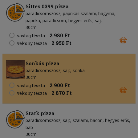
Sittes 0399 pizza
paradicsomszósz
paprikás szalámi
hagyma
paprika
paradicsom
hegyes erős
sajt
30cm
2 980 Ft
vastag tészta
2 950 Ft
vékony tészta
Sonkás pizza
paradicsomszósz
sajt
sonka
30cm
2 900 Ft
vastag tészta
2 870 Ft
vékony tészta
Stark pizza
paradicsomszósz
sajt
szalámi
bacon
hegyes erős
bab
30cm