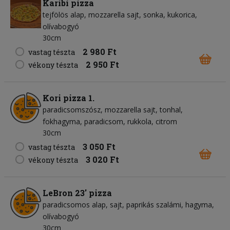
Karibi pizza
tejfölös alap
mozzarella sajt
sonka
kukorica
olívabogyó
30cm
2 980 Ft
vastag tészta
2 950 Ft
vékony tészta
Kori pizza 1.
paradicsomszósz
mozzarella sajt
tonhal
fokhagyma
paradicsom
rukkola
citrom
30cm
3 050 Ft
vastag tészta
3 020 Ft
vékony tészta
LeBron 23' pizza
paradicsomos alap
sajt
paprikás szalámi
hagyma
olívabogyó
30cm