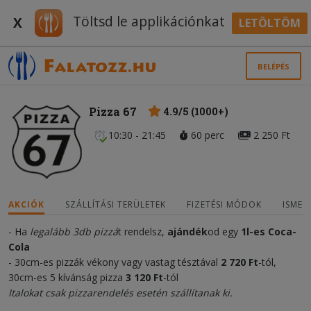
Töltsd le applikációnkat
X
LETÖLTÖM
BELÉPÉS
Pizza 67
4.9/5 (1000+)
10:30 - 21:45
60 perc
2 250 Ft
AKCIÓK
SZÁLLÍTÁSI TERÜLETEK
FIZETÉSI MÓDOK
ISMER
- Ha
legalább 3db pizzá
t rendelsz,
ajándék
od egy
1
l-es Coca-
Cola
- 30cm-es pizzák vékony vagy vastag tésztával
2 720 Ft
-tól,
30cm-es 5 kívánság pizza
3 120 Ft
-tól
Italokat csak pizzarendelés esetén szállítanak ki.