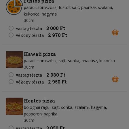
Füstös pizza
paradicsomszósz
füstölt sajt
paprikás szalámi
kukorica
hagyma
30cm
3 000 Ft
vastag tészta
2 970 Ft
vékony tészta
Hawaii pizza
paradicsomszósz
sajt
sonka
ananász
kukorica
30cm
2 980 Ft
vastag tészta
2 950 Ft
vékony tészta
Hentes pizza
bolognai ragu
sajt
sonka
szalámi
hagyma
pepperoni paprika
30cm
3 050 Ft
vastag tészta