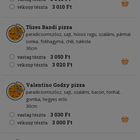
3 010 Ft
vékony tészta
Tüzes Bandi pizza
paradicsomszósz
sajt
húsos ragu
szalámi
pármai
sonka
fokhagyma
chili
rukkola
30cm
3 050 Ft
vastag tészta
3 020 Ft
vékony tészta
Valentino Godzy pizza
paradicsomszósz
sajt
szalámi
bacon
tonhal
gomba
hegyes erős
30cm
3 030 Ft
vastag tészta
3 000 Ft
vékony tészta