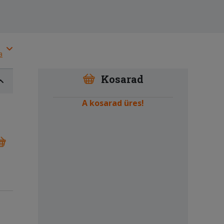
a
Kosarad
A kosarad üres!