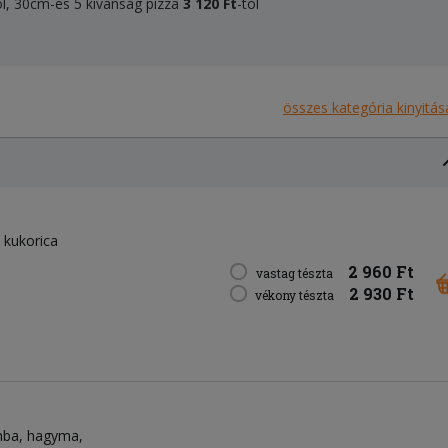
ól, 30cm-es 5 kívánság pizza
3 120 Ft
-tól
összes kategória kinyitás
kukorica
2 960 Ft
vastag tészta
2 930 Ft
vékony tészta
mba
hagyma