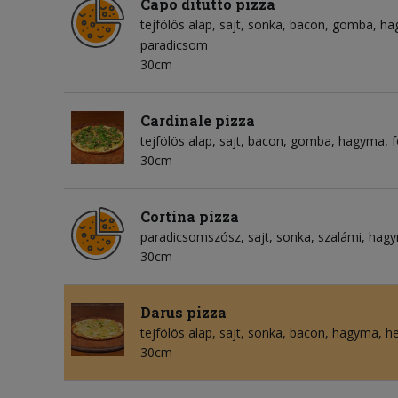
Capo ditutto pizza
tejfölös alap
sajt
sonka
bacon
gomba
ha
paradicsom
30cm
Cardinale pizza
tejfölös alap
sajt
bacon
gomba
hagyma
30cm
Cortina pizza
paradicsomszósz
sajt
sonka
szalámi
hag
30cm
Darus pizza
tejfölös alap
sajt
sonka
bacon
hagyma
h
30cm