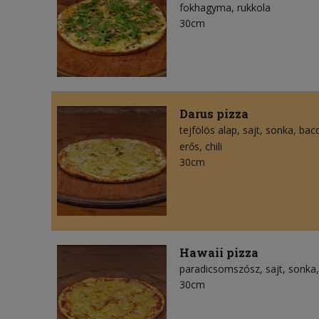
fokhagyma
rukkola
30cm
Darus pizza
tejfölös alap
sajt
sonka
bac
erős
chili
30cm
Hawaii pizza
paradicsomszósz
sajt
sonka
30cm