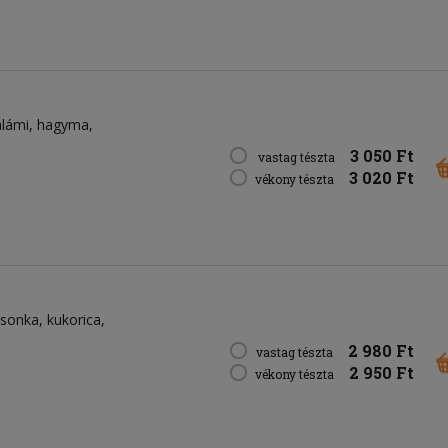
alámi
hagyma
3 050 Ft
vastag tészta
3 020 Ft
vékony tészta
sonka
kukorica
2 980 Ft
vastag tészta
2 950 Ft
vékony tészta