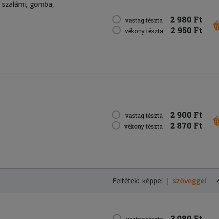
szalámi
gomba
2 980 Ft
vastag tészta
2 950 Ft
vékony tészta
2 900 Ft
vastag tészta
2 870 Ft
vékony tészta
Feltétek:
képpel
szöveggel
3 080 Ft
vastag tészta