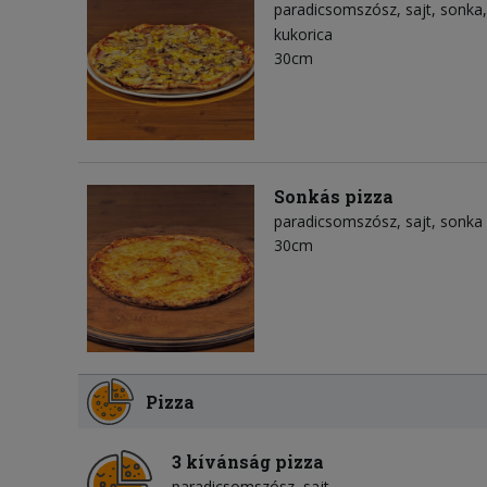
paradicsomszósz
sajt
sonka
kukorica
30cm
Sonkás pizza
paradicsomszósz
sajt
sonka
30cm
Pizza
3 kívánság pizza
paradicsomszósz
sajt