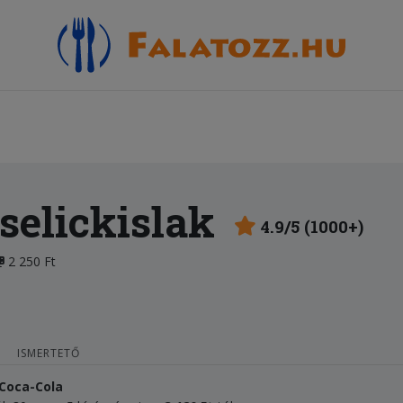
selickislak
4.9/5 (1000+)
2 250 Ft
ISMERTETŐ
 Coca-Cola