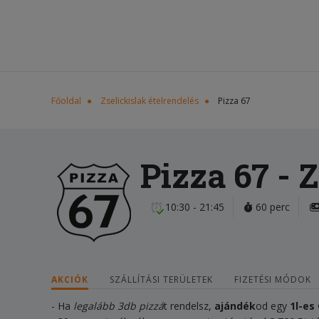
Főoldal
Zselickislak ételrendelés
Pizza 67
Pizza 67
- Z
10:30 - 21:45
60 perc
AKCIÓK
SZÁLLÍTÁSI TERÜLETEK
FIZETÉSI MÓDOK
- Ha
legalább 3db pizzá
t rendelsz,
ajándék
od egy
1
l-es