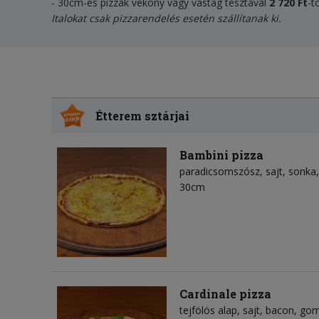
- 30cm-es pizzák vékony vagy vastag tésztával
2 720 Ft
-t
Italokat csak pizzarendelés esetén szállítanak ki.
Étterem sztárjai
Bambini pizza
paradicsomszósz
sajt
sonka
30cm
Cardinale pizza
tejfölös alap
sajt
bacon
go