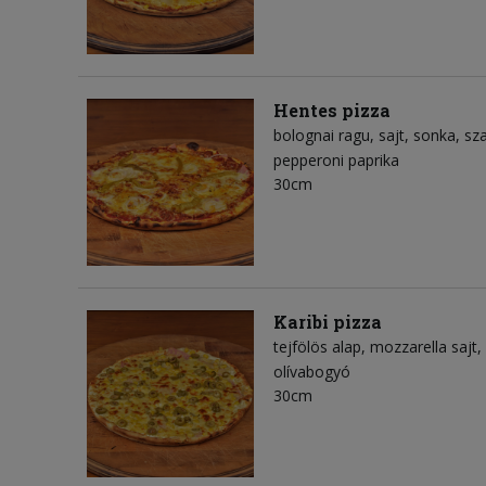
Hentes pizza
bolognai ragu
sajt
sonka
sz
pepperoni paprika
30cm
Karibi pizza
tejfölös alap
mozzarella sajt
olívabogyó
30cm