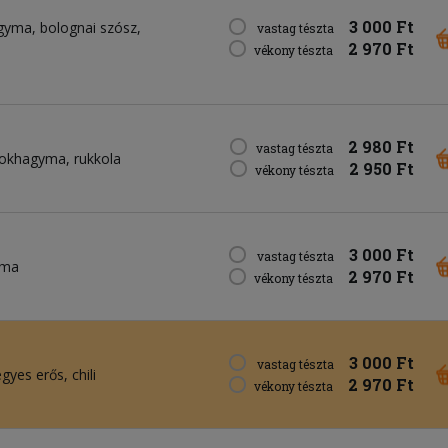
3 000 Ft
gyma
bolognai szósz
vastag tészta
2 970 Ft
vékony tészta
2 980 Ft
vastag tészta
fokhagyma
rukkola
2 950 Ft
vékony tészta
3 000 Ft
vastag tészta
yma
2 970 Ft
vékony tészta
3 000 Ft
vastag tészta
egyes erős
chili
2 970 Ft
vékony tészta