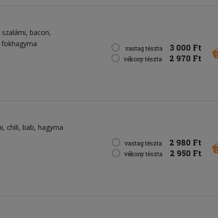
szalámi
bacon
fokhagyma
3 000 Ft
vastag tészta
2 970 Ft
vékony tészta
i
chili
bab
hagyma
2 980 Ft
vastag tészta
2 950 Ft
vékony tészta