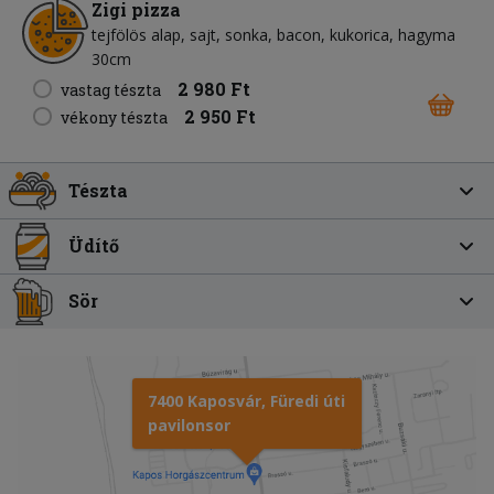
Zigi pizza
tejfölös alap
sajt
sonka
bacon
kukorica
hagyma
30cm
2 980 Ft
vastag tészta
2 950 Ft
vékony tészta
Tészta
Üdítő
Sör
7400 Kaposvár, Füredi úti
pavilonsor