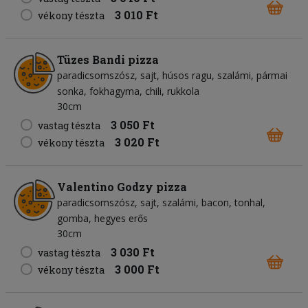
3 010 Ft
vékony tészta
Tüzes Bandi pizza
paradicsomszósz
sajt
húsos ragu
szalámi
pármai
sonka
fokhagyma
chili
rukkola
30cm
3 050 Ft
vastag tészta
3 020 Ft
vékony tészta
Valentino Godzy pizza
paradicsomszósz
sajt
szalámi
bacon
tonhal
gomba
hegyes erős
30cm
3 030 Ft
vastag tészta
3 000 Ft
vékony tészta