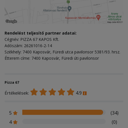
Rendelést teljesítő partner adatai:
Cégnév: PIZZA 67 KAPOS Kft.
Adószám: 26261016-2-14
Székhely: 7400 Kaposvár, Füredi utca pavilonsor 5381/93. hrsz.
Étterem címe: 7400 Kaposvár, Füredi úti pavilonsor
Pizza 67
4.9
Értékelések:
5
(34)
4
(0)