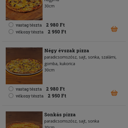
30cm
2 980 Ft
vastag tészta
2 950 Ft
vékony tészta
Négy évszak pizza
paradicsomszósz
sajt
sonka
szalámi
gomba
kukorica
30cm
2 980 Ft
vastag tészta
2 950 Ft
vékony tészta
Sonkás pizza
paradicsomszósz
sajt
sonka
30cm