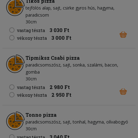
Tikos pizza
tejfölös alap
sajt
csirke gyros hús
hagyma
paradicsom
30cm
3 030 Ft
vastag tészta
3 000 Ft
vékony tészta
Tipmiksz Csabi pizza
paradicsomszósz
sajt
sonka
szalámi
bacon
gomba
30cm
2 980 Ft
vastag tészta
2 950 Ft
vékony tészta
Tonno pizza
paradicsomszósz
sajt
tonhal
hagyma
olívabogyó
30cm
3 040 Ft
vastag tészta