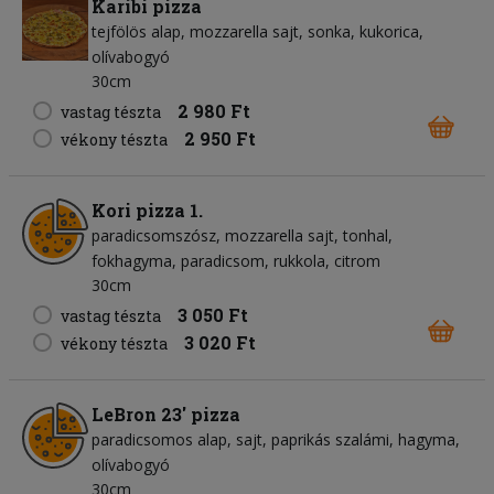
Karibi pizza
tejfölös alap
mozzarella sajt
sonka
kukorica
olívabogyó
30cm
2 980 Ft
vastag tészta
2 950 Ft
vékony tészta
Kori pizza 1.
paradicsomszósz
mozzarella sajt
tonhal
fokhagyma
paradicsom
rukkola
citrom
30cm
3 050 Ft
vastag tészta
3 020 Ft
vékony tészta
LeBron 23' pizza
paradicsomos alap
sajt
paprikás szalámi
hagyma
olívabogyó
30cm