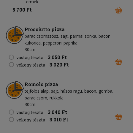
termék
5 700 Ft
Prosciutto pizza
paradicsomszósz
sajt
pármai sonka
bacon
kukorica
pepperoni paprika
30cm
3 050 Ft
vastag tészta
3 020 Ft
vékony tészta
Romolo pizza
tejfölös alap
sajt
húsos ragu
bacon
gomba
paradicsom
rukkola
30cm
3 040 Ft
vastag tészta
3 010 Ft
vékony tészta