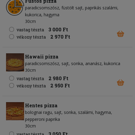
Füstös pizza
paradicsomszósz
füstölt sajt
paprikás szalámi
kukorica
hagyma
30cm
3 000 Ft
vastag tészta
2 970 Ft
vékony tészta
Hawaii pizza
paradicsomszósz
sajt
sonka
ananász
kukorica
30cm
2 980 Ft
vastag tészta
2 950 Ft
vékony tészta
Hentes pizza
bolognai ragu
sajt
sonka
szalámi
hagyma
pepperoni paprika
30cm
3 050 Ft
vastag tészta