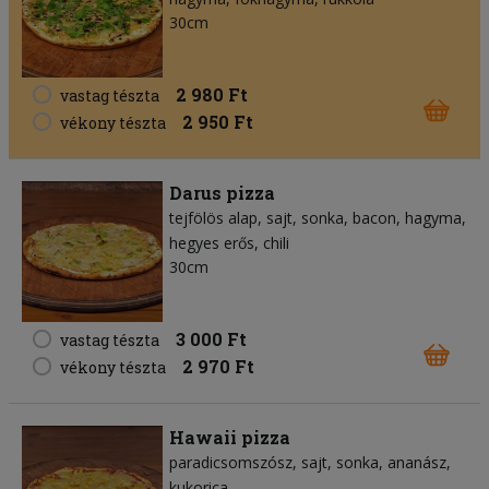
30cm
2 980 Ft
vastag tészta
2 950 Ft
vékony tészta
Darus pizza
tejfölös alap
sajt
sonka
bacon
hagyma
hegyes erős
chili
30cm
3 000 Ft
vastag tészta
2 970 Ft
vékony tészta
Hawaii pizza
paradicsomszósz
sajt
sonka
ananász
kukorica