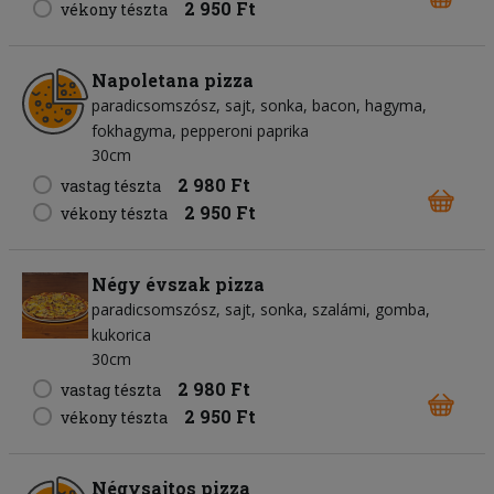
2 950 Ft
vékony tészta
Napoletana pizza
paradicsomszósz
sajt
sonka
bacon
hagyma
fokhagyma
pepperoni paprika
30cm
2 980 Ft
vastag tészta
2 950 Ft
vékony tészta
Négy évszak pizza
paradicsomszósz
sajt
sonka
szalámi
gomba
kukorica
30cm
2 980 Ft
vastag tészta
2 950 Ft
vékony tészta
Négysajtos pizza