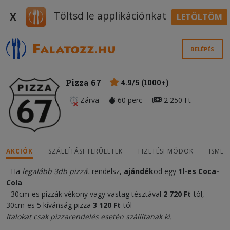
Töltsd le applikációnkat
X
LETÖLTÖM
BELÉPÉS
Pizza 67
4.9/5 (1000+)
Zárva
60 perc
2 250 Ft
AKCIÓK
SZÁLLÍTÁSI TERÜLETEK
FIZETÉSI MÓDOK
ISMER
- Ha
legalább 3db pizzá
t rendelsz,
ajándék
od egy
1
l-es Coca-
Cola
- 30cm-es pizzák vékony vagy vastag tésztával
2 720 Ft
-tól,
30cm-es 5 kívánság pizza
3 120 Ft
-tól
Italokat csak pizzarendelés esetén szállítanak ki.