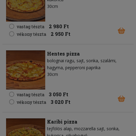
30cm
2 980 Ft
vastag tészta
2 950 Ft
vékony tészta
Hentes pizza
bolognai ragu
sajt
sonka
szalámi
hagyma
pepperoni paprika
30cm
3 050 Ft
vastag tészta
3 020 Ft
vékony tészta
Karibi pizza
tejfölös alap
mozzarella sajt
sonka
kukorica
olívabogyó