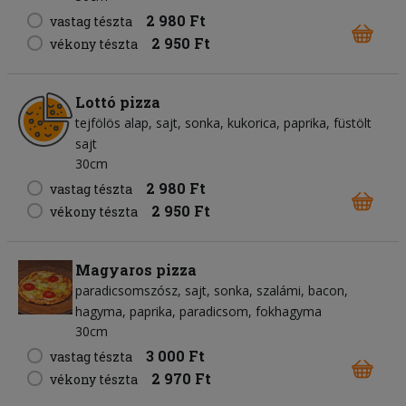
2 980 Ft
vastag tészta
2 950 Ft
vékony tészta
Lottó pizza
tejfölös alap
sajt
sonka
kukorica
paprika
füstölt
sajt
30cm
2 980 Ft
vastag tészta
2 950 Ft
vékony tészta
Magyaros pizza
paradicsomszósz
sajt
sonka
szalámi
bacon
hagyma
paprika
paradicsom
fokhagyma
30cm
3 000 Ft
vastag tészta
2 970 Ft
vékony tészta