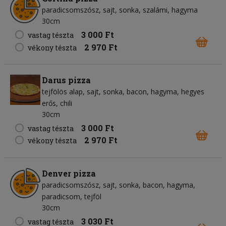
paradicsomszósz
sajt
sonka
szalámi
hagyma
30cm
3 000 Ft
vastag tészta
2 970 Ft
vékony tészta
Darus pizza
tejfölös alap
sajt
sonka
bacon
hagyma
hegyes
erős
chili
30cm
3 000 Ft
vastag tészta
2 970 Ft
vékony tészta
Denver pizza
paradicsomszósz
sajt
sonka
bacon
hagyma
paradicsom
tejföl
30cm
3 030 Ft
vastag tészta