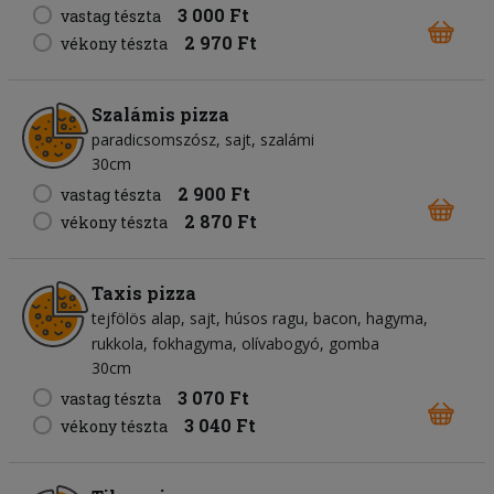
3 000 Ft
vastag tészta
2 970 Ft
vékony tészta
Szalámis pizza
paradicsomszósz
sajt
szalámi
30cm
2 900 Ft
vastag tészta
2 870 Ft
vékony tészta
Taxis pizza
tejfölös alap
sajt
húsos ragu
bacon
hagyma
rukkola
fokhagyma
olívabogyó
gomba
30cm
3 070 Ft
vastag tészta
3 040 Ft
vékony tészta