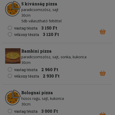
5 kívánság pizza
paradicsomszósz
sajt
30cm
5db választható feltéttel
3 150 Ft
vastag tészta
3 120 Ft
vékony tészta
Bambini pizza
paradicsomszósz
sajt
sonka
kukorica
30cm
2 960 Ft
vastag tészta
2 930 Ft
vékony tészta
Bolognai pizza
húsos ragu
sajt
kukorica
30cm
3 000 Ft
vastag tészta