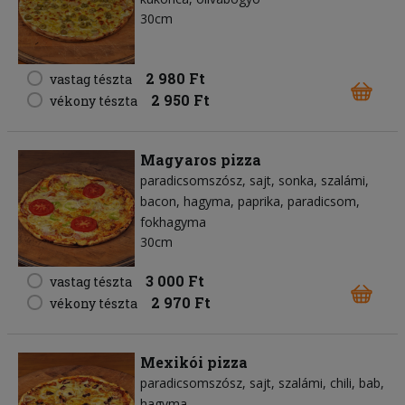
30cm
2 980 Ft
vastag tészta
2 950 Ft
vékony tészta
Magyaros pizza
paradicsomszósz
sajt
sonka
szalámi
bacon
hagyma
paprika
paradicsom
fokhagyma
30cm
3 000 Ft
vastag tészta
2 970 Ft
vékony tészta
Mexikói pizza
paradicsomszósz
sajt
szalámi
chili
bab
hagyma