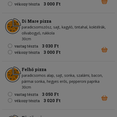
3 000 Ft
vékony tészta
Di Mare pizza
paradicsomszósz
sajt
kagyló
tintahal
koktélrák
olívabogyó
rukkola
30cm
3 030 Ft
vastag tészta
3 000 Ft
vékony tészta
Felhő pizza
paradicsomos alap
sajt
sonka
szalámi
bacon
pármai sonka
hegyes erős
pepperoni paprika
30cm
3 050 Ft
vastag tészta
3 020 Ft
vékony tészta