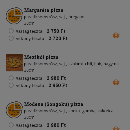
Margaréta pizza
paradicsomszósz
sajt
oregano
30cm
2 750 Ft
vastag tészta
2 720 Ft
vékony tészta
Mexikói pizza
paradicsomszósz
sajt
szalámi
chili
bab
hagyma
30cm
2 980 Ft
vastag tészta
2 950 Ft
vékony tészta
Modena (Songoku) pizza
paradicsomszósz
sajt
sonka
gomba
kukorica
30cm
2 980 Ft
vastag tészta