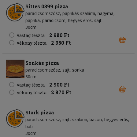
Sittes 0399 pizza
paradicsomszósz
paprikás szalámi
hagyma
paprika
paradicsom
hegyes erős
sajt
30cm
2 980 Ft
vastag tészta
2 950 Ft
vékony tészta
Sonkás pizza
paradicsomszósz
sajt
sonka
30cm
2 900 Ft
vastag tészta
2 870 Ft
vékony tészta
Stark pizza
paradicsomszósz
sajt
szalámi
bacon
hegyes erős
bab
30cm