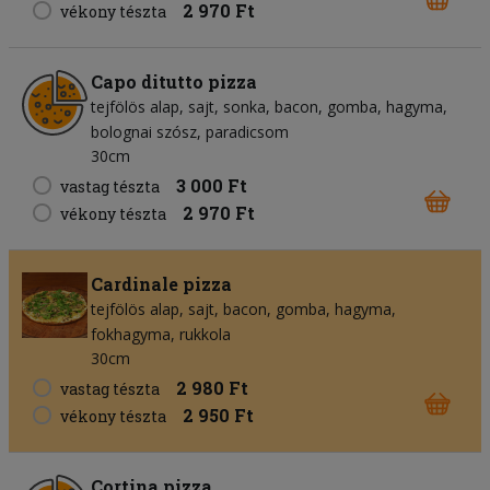
2 970 Ft
vékony tészta
Capo ditutto pizza
tejfölös alap
sajt
sonka
bacon
gomba
hagyma
bolognai szósz
paradicsom
30cm
3 000 Ft
vastag tészta
2 970 Ft
vékony tészta
Cardinale pizza
tejfölös alap
sajt
bacon
gomba
hagyma
fokhagyma
rukkola
30cm
2 980 Ft
vastag tészta
2 950 Ft
vékony tészta
Cortina pizza