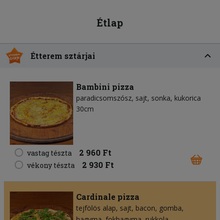
Étlap
Étterem sztárjai
Bambini pizza
paradicsomszósz
sajt
sonka
kukorica
30cm
2 960 Ft
vastag tészta
2 930 Ft
vékony tészta
Cardinale pizza
tejfölös alap
sajt
bacon
gomba
hagyma
fokhagyma
rukkola