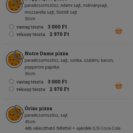
paradicsomszósz
edami sajt
márványsajt
mozzarella sajt
füstölt sajt
30cm
3 000 Ft
vastag tészta
2 970 Ft
vékony tészta
Notre Dame pizza
paradicsomszósz
sajt
sonka
szalámi
bacon
pepperoni paprika
30cm
3 000 Ft
vastag tészta
2 970 Ft
vékony tészta
Óriás pizza
paradicsomszósz
sajt
45cm
4db választható feltéttel + ajándék 0,5l Coca-Cola