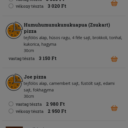
3 020 Ft
vékony tészta
Humuhumunukunukuapua (Zsukart)
pizza
tejfölös alap
húsos ragu
4 féle sajt
brokkoli
tonhal
kukorica
hagyma
30cm
3 150 Ft
vastag tészta
Joe pizza
tejfölös alap
camembert sajt
füstölt sajt
edami
sajt
fokhagyma
30cm
2 980 Ft
vastag tészta
2 950 Ft
vékony tészta