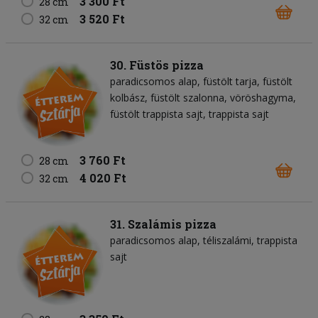
3 300 Ft
28 cm
3 520 Ft
32 cm
30. Füstös pizza
paradicsomos alap
füstölt tarja
füstölt
kolbász
füstölt szalonna
vöröshagyma
füstölt trappista sajt
trappista sajt
3 760 Ft
28 cm
4 020 Ft
32 cm
31. Szalámis pizza
paradicsomos alap
téliszalámi
trappista
sajt