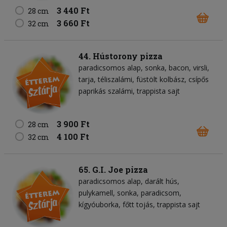
3 440 Ft
28 cm
3 660 Ft
32 cm
44. Hústorony pizza
paradicsomos alap
sonka
bacon
virsli
tarja
téliszalámi
füstölt kolbász
csípős
paprikás szalámi
trappista sajt
3 900 Ft
28 cm
4 100 Ft
32 cm
65. G.I. Joe pizza
paradicsomos alap
darált hús
pulykamell
sonka
paradicsom
kígyóuborka
főtt tojás
trappista sajt