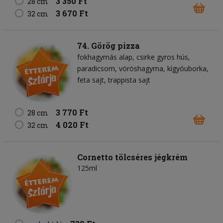
3 350 Ft
28 cm
3 670 Ft
32 cm
74. Görög pizza
fokhagymás alap
csirke gyros hús
paradicsom
vöröshagyma
kígyóuborka
feta sajt
trappista sajt
3 770 Ft
28 cm
4 020 Ft
32 cm
Cornetto tölcséres jégkrém
125ml