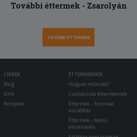
További éttermek - Zsarolyán
TOVÁBBI ÉTTERMEK
CIKKEK
ÉTTERMEKNEK
Blog
Hogyan működik?
GYIK
Csatlakozás éttermeknek
Receptek
Éttermek - Azonnali
kiszállítás
Éttermek - Menü
előrendelés
Falatozz logó csomag