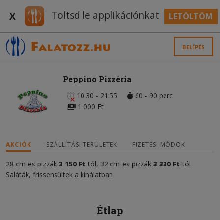
Töltsd le applikációnkat
X
LETÖLTÖM
BELÉPÉS
Peppino Pizzéria
10:30 - 21:55
60 - 90 perc
1 000 Ft
AKCIÓK
SZÁLLÍTÁSI TERÜLETEK
FIZETÉSI MÓDOK
28 cm-es pizzák
3 150
Ft
-tól, 32 cm-es pizzák
3 330
Ft
-tól
Saláták, frissensültek a kínálatban
Étlap