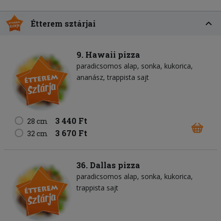
Étterem sztárjai
9. Hawaii pizza
paradicsomos alap
sonka
kukorica
ananász
trappista sajt
3 440 Ft
28 cm
3 670 Ft
32 cm
36. Dallas pizza
paradicsomos alap
sonka
kukorica
trappista sajt