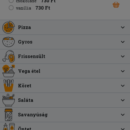
730 Ft
csokoládé
730 Ft
vanília
Pizza
Gyros
Frissensült
Vega étel
Köret
Saláta
Savanyúság
Öntet