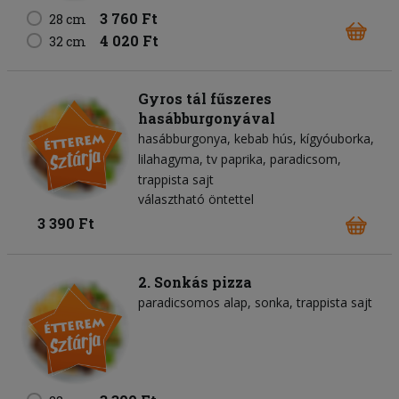
3 760 Ft
28 cm
4 020 Ft
32 cm
Gyros tál fűszeres
hasábburgonyával
hasábburgonya
kebab hús
kígyóuborka
lilahagyma
tv paprika
paradicsom
trappista sajt
választható öntettel
3 390 Ft
2. Sonkás pizza
paradicsomos alap
sonka
trappista sajt