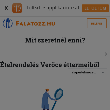
Töltsd le applikációnkat
X
LETÖLTÖM
BELÉPÉS
Mit szeretnél enni?
Ételrendelés Verőce éttermeiből