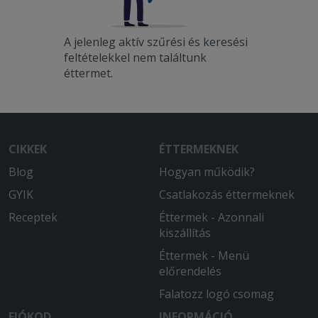
A jelenleg aktív szűrési és keresési
feltételekkel nem találtunk
éttermet.
CIKKEK
ÉTTERMEKNEK
Blog
Hogyan működik?
GYIK
Csatlakozás éttermeknek
Receptek
Éttermek - Azonnali
kiszállítás
Éttermek - Menü
előrendelés
Falatozz logó csomag
FIÓKOD
INFORMÁCIÓ