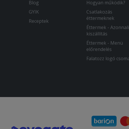
Blog
Hogyan működik?
GYIK
Csatlakozás
éttermeknek
Receptek
Éttermek - Azonnali
kiszállítás
Éttermek - Menü
előrendelés
Falatozz logó csom