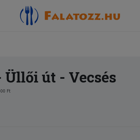
Üllői út
- Vecsés
00 Ft