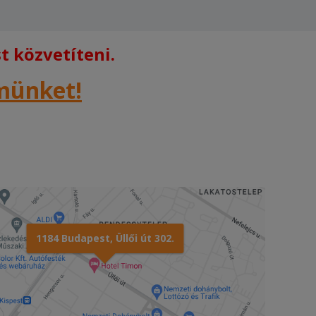
 közvetíteni.
rmünket!
1184 Budapest, Üllői út 302.