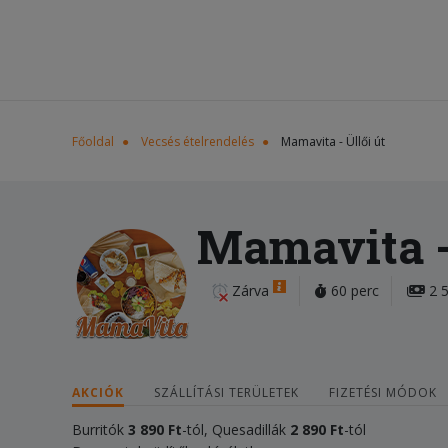
Főoldal
Vecsés ételrendelés
Mamavita - Üllői út
Mamavita - 
Zárva
60 perc
2 5
AKCIÓK
SZÁLLÍTÁSI TERÜLETEK
FIZETÉSI MÓDOK
Burritók
3 890 Ft
-tól, Quesadillák
2 890 Ft
-tól