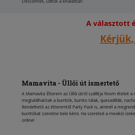
Desszertek, üdítők a kínálatban
A választott
Kérjük,
Mamavita - Üllői út ismertető
A Mamavita Étterem az Üllői útról szállítja finom ételeit 
megtalálhatóak a burritók, burrito tálak, quesadillák, nach
Rendelhető az étteremtől Party Pack is, aminél a megrende
burritókat szeretne bele kérni. Ha szereted a mexikói íze
online!