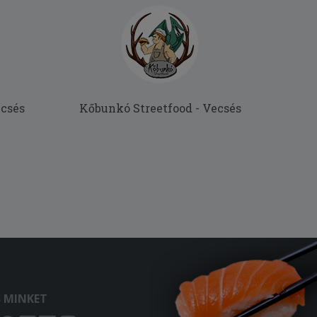
ecsés
Kőbunkó Streetfood - Vecsés
S MINKET