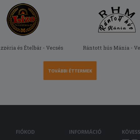
izzéria és Ételbár - Vecsés
Rántott hús Mánia - V
TOVÁBBI ÉTTERMEK
FIÓKOD
INFORMÁCIÓ
KÖVES