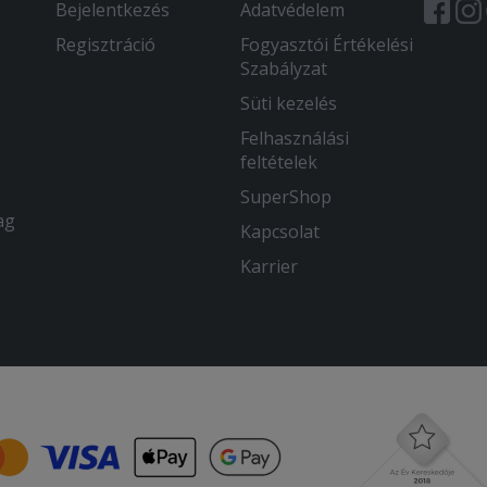
Bejelentkezés
Adatvédelem
Regisztráció
Fogyasztói Értékelési
Szabályzat
Süti kezelés
Felhasználási
feltételek
SuperShop
ag
Kapcsolat
Karrier