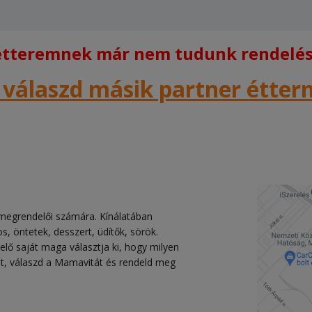
 étteremnek már nem tudunk rendelést
 válaszd másik partner étte
a megrendelői számára. Kínálatában
os, öntetek, desszert, üdítők, sörök.
lő saját maga választja ki, hogy milyen
ket, válaszd a Mamavitát és rendeld meg