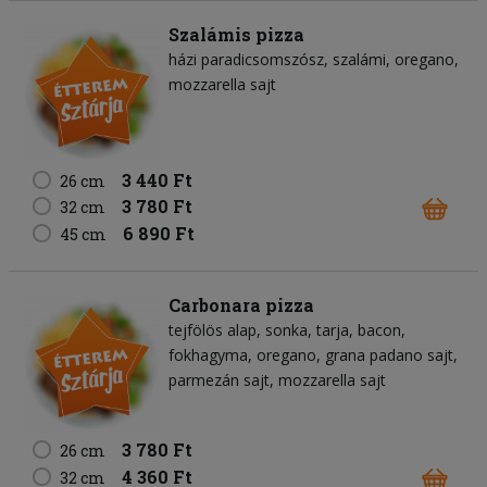
Szalámis pizza
házi paradicsomszósz
szalámi
oregano
mozzarella sajt
3 440 Ft
26 cm
3 780 Ft
32 cm
6 890 Ft
45 cm
Carbonara pizza
tejfölös alap
sonka
tarja
bacon
fokhagyma
oregano
grana padano sajt
parmezán sajt
mozzarella sajt
3 780 Ft
26 cm
4 360 Ft
32 cm