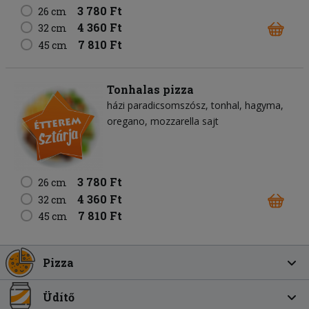
3 780 Ft
26 cm
4 360 Ft
32 cm
7 810 Ft
45 cm
Tonhalas pizza
házi paradicsomszósz
tonhal
hagyma
oregano
mozzarella sajt
3 780 Ft
26 cm
4 360 Ft
32 cm
7 810 Ft
45 cm
Pizza
Üdítő