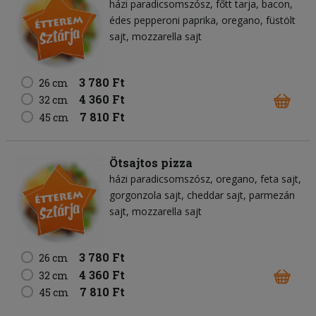
házi paradicsomszósz
főtt tarja
bacon
édes pepperoni paprika
oregano
füstölt
sajt
mozzarella sajt
3 780 Ft
26 cm
4 360 Ft
32 cm
7 810 Ft
45 cm
Ötsajtos pizza
házi paradicsomszósz
oregano
feta sajt
gorgonzola sajt
cheddar sajt
parmezán
sajt
mozzarella sajt
3 780 Ft
26 cm
4 360 Ft
32 cm
7 810 Ft
45 cm