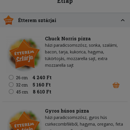
Étlap
Étterem sztárjai
Chuck Norris pizza
házi paradicsomszósz
sonka
szalámi
bacon
tarja
kukorica
hagyma
tükörtojás
mozzarella sajt
extra
mozzarella sajt
4 240 Ft
26 cm
5 160 Ft
32 cm
8 610 Ft
45 cm
Gyros húsos pizza
házi paradicsomszósz
gyros hús
csirkecombfiléből
hagyma
oregano
feta