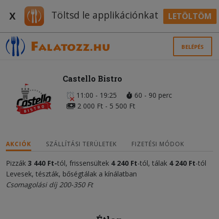
Töltsd le applikációnkat
X
LETÖLTÖM
BELÉPÉS
Castello Bistro
11:00 - 19:25
60 - 90 perc
2 000 Ft - 5 500 Ft
AKCIÓK
SZÁLLÍTÁSI TERÜLETEK
FIZETÉSI MÓDOK
Pizzák
3 440 Ft-
tól, frissensültek
4 240 Ft
-tól, tálak
4 240 Ft
-tól
Levesek, tészták, bőségtálak a kínálatban
Csomagolási díj 200-350 Ft