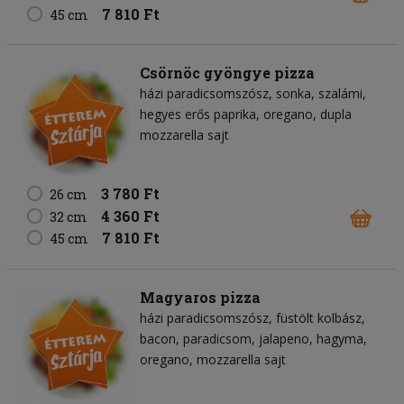
7 810 Ft
45 cm
Csörnöc gyöngye pizza
házi paradicsomszósz
sonka
szalámi
hegyes erős paprika
oregano
dupla
mozzarella sajt
3 780 Ft
26 cm
4 360 Ft
32 cm
7 810 Ft
45 cm
Magyaros pizza
házi paradicsomszósz
füstölt kolbász
bacon
paradicsom
jalapeno
hagyma
oregano
mozzarella sajt