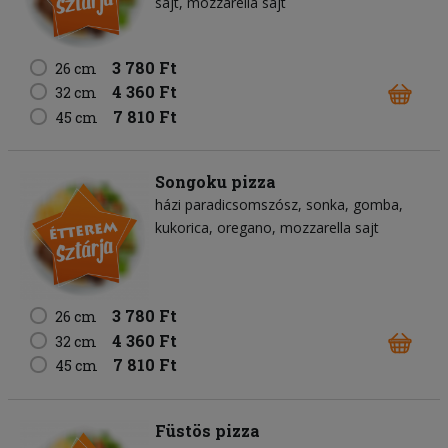
sajt
mozzarella sajt
3 780 Ft
26 cm
4 360 Ft
32 cm
7 810 Ft
45 cm
Songoku pizza
házi paradicsomszósz
sonka
gomba
kukorica
oregano
mozzarella sajt
3 780 Ft
26 cm
4 360 Ft
32 cm
7 810 Ft
45 cm
Füstös pizza