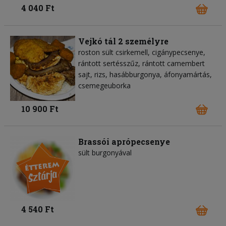
4 040 Ft
Vejkó tál 2 személyre
roston sült csirkemell, cigánypecsenye,
rántott sertésszűz, rántott camembert
sajt, rizs, hasábburgonya, áfonyamártás,
csemegeuborka
10 900 Ft
Brassói aprópecsenye
sült burgonyával
4 540 Ft