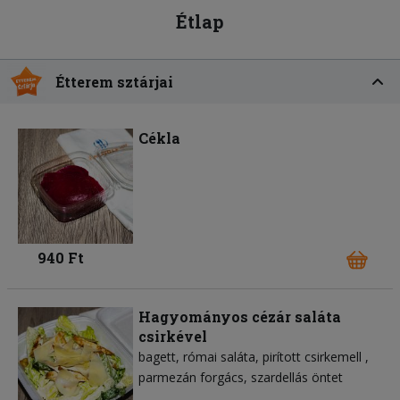
Étlap
Étterem sztárjai
Cékla
940 Ft
Hagyományos cézár saláta
csirkével
bagett
római saláta
pirított csirkemell
parmezán forgács
szardellás öntet