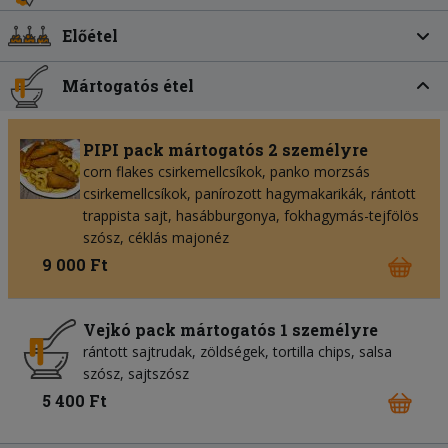
Előétel
Mártogatós étel
PIPI pack mártogatós 2 személyre
corn flakes csirkemellcsíkok, panko morzsás
csirkemellcsíkok, panírozott hagymakarikák, rántott
trappista sajt, hasábburgonya, fokhagymás-tejfölös
szósz, céklás majonéz
9 000 Ft
Vejkó pack mártogatós 1 személyre
rántott sajtrudak, zöldségek, tortilla chips, salsa
szósz, sajtszósz
5 400 Ft