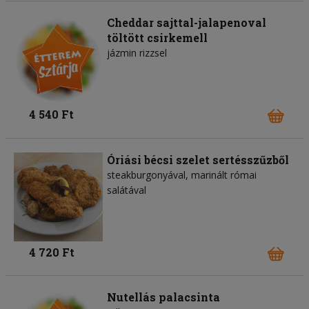
Cheddar sajttal-jalapenoval
töltött csirkemell
jázmin rizzsel
4 540 Ft
Óriási bécsi szelet sertésszűzből
steakburgonyával, marinált római
salátával
4 720 Ft
Nutellás palacsinta