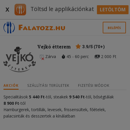
Töltsd le applikációnkat
X
LETÖLTÖM
BELÉPÉS
Vejkó étterem
3.9/5 (70+)
Zárva
45 - 60 perc
2 000 Ft
AKCIÓK
SZÁLLÍTÁSI TERÜLETEK
FIZETÉSI MÓDOK
Specialitások
5 440 Ft
-tól, steakek
9 540 Ft
-tól, bőségtálak
8 900 Ft
-tól
Hamburgerek, tortillák, levesek, frissensültek, főételek,
palacsinták és desszertek a kínálatban