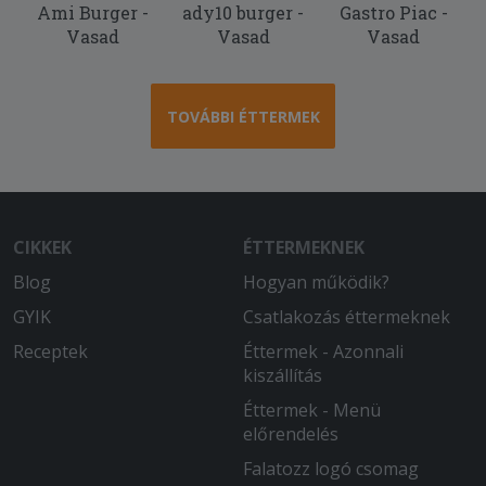
Ami Burger -
ady10 burger -
Gastro Piac -
Vasad
Vasad
Vasad
TOVÁBBI ÉTTERMEK
CIKKEK
ÉTTERMEKNEK
Blog
Hogyan működik?
GYIK
Csatlakozás éttermeknek
Receptek
Éttermek - Azonnali
kiszállítás
Éttermek - Menü
előrendelés
Falatozz logó csomag