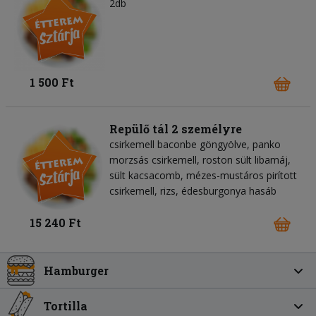
2db
1 500 Ft
Repülő tál 2 személyre
csirkemell baconbe göngyölve, panko
morzsás csirkemell, roston sült libamáj,
sült kacsacomb, mézes-mustáros pirított
csirkemell, rizs, édesburgonya hasáb
15 240 Ft
Hamburger
Tortilla