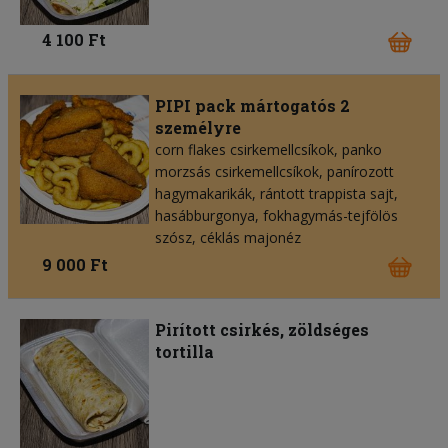
4 100 Ft
PIPI pack mártogatós 2
személyre
corn flakes csirkemellcsíkok, panko
morzsás csirkemellcsíkok, panírozott
hagymakarikák, rántott trappista sajt,
hasábburgonya, fokhagymás-tejfölös
szósz, céklás majonéz
9 000 Ft
Pirított csirkés, zöldséges
tortilla