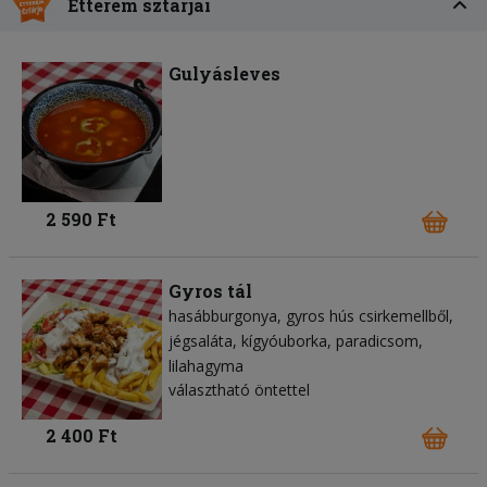
Étterem sztárjai
Gulyásleves
2 590 Ft
Gyros tál
hasábburgonya
gyros hús csirkemellből
jégsaláta
kígyóuborka
paradicsom
lilahagyma
választható öntettel
2 400 Ft