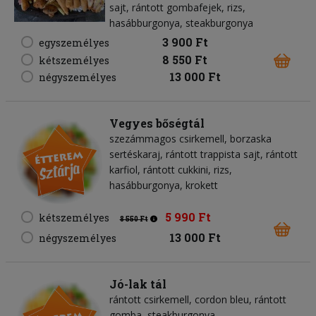
sajt, rántott gombafejek, rizs,
hasábburgonya, steakburgonya
3 900 Ft
egyszemélyes
8 550 Ft
kétszemélyes
13 000 Ft
négyszemélyes
Vegyes bőségtál
szezámmagos csirkemell, borzaska
sertéskaraj, rántott trappista sajt, rántott
karfiol, rántott cukkini, rizs,
hasábburgonya, krokett
5 990 Ft
kétszemélyes
8 550 Ft
13 000 Ft
négyszemélyes
Jó-lak tál
rántott csirkemell, cordon bleu, rántott
gomba, steakburgonya