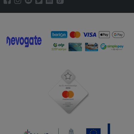
2026-01-08 - Beáta:
Gyors a kiszállítás, a futár
együttműködő, kedves.
2025-12-15 - :
3 óràt kellet vàrnom a kajàra ,vajon
elfogyott a juhtúró a gombàról majd
segitek a az alkamazottnak panírozni
és hogy kell jól megsütni a húsokat !!
Szomorú hogy ennyi pénzért ilyen silàny
étel kiadni a kezükböl!!!
2025-11-21 - :
Finom volt, viszont később tudtunk
nekiállni és már akkor vettük észre,
hogy nem volt rajta a 8db
fasírt....órákkal később már nem
gondoltuk,hogy érdemes reklamálni, de
ezért a 2 csillag.