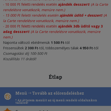
-
10 000 Ft feletti rendelés esetén
ajándék desszert
!
(A la Carte
rendelésre vonatkozik, menüre nem.)
-
15 000 Ft feletti rendelés esetén
ajándék üdítő + desszert
!
(A
la Carte rendelésre vonatkozik, menüre nem.)
- 20 000 Ft feletti rendelés esetén
ajándék 3db üdítő vagy 3
adag desszert
!
(A la Carte rendelésre vonatkozik, menüre
nem.)
Naponta változó ebédmenük
1 500 Ft
-tól
Frissensültek
2 300
Ft
-tól, többszemélyes tálak
4 950 Ft
-tól
Csomagolási díj 100-500 Ft
Kiszállítás 11 órától!
Étlap
Menü
Tovább az előrendeléshez
* Az étterem menüit az új menü rendelő oldalunkon
találod!