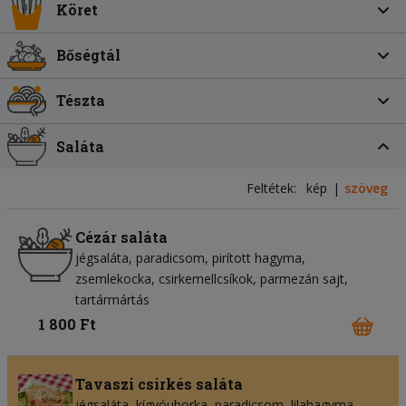
Köret
Bőségtál
Tészta
Saláta
Feltétek:
kép
szöveg
Cézár saláta
jégsaláta
paradicsom
pirított hagyma
zsemlekocka
csirkemellcsíkok
parmezán sajt
tartármártás
1 800 Ft
Tavaszi csirkés saláta
jégsaláta
kígyóuborka
paradicsom
lilahagyma