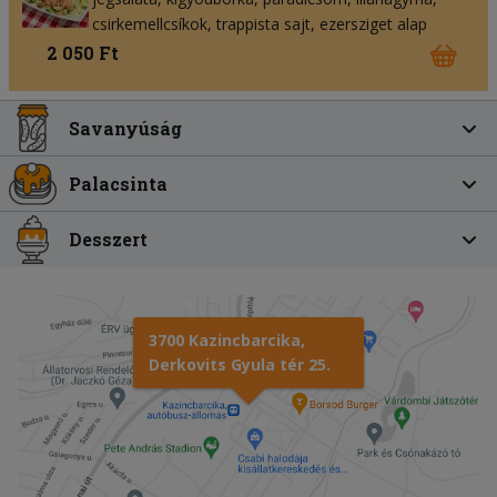
csirkemellcsíkok
trappista sajt
ezersziget alap
2 050 Ft
Savanyúság
Palacsinta
Desszert
3700 Kazincbarcika,
Derkovits Gyula tér 25.