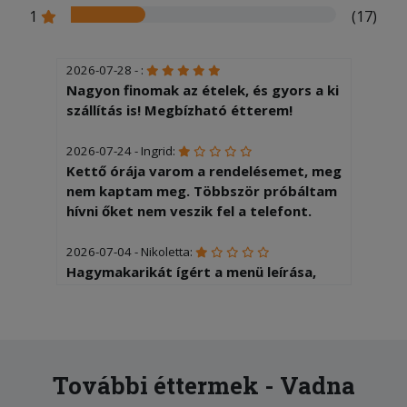
1
(17)
2026-07-28 - :
Nagyon finomak az ételek, és gyors a ki
szállítás is! Megbízható étterem!
2026-07-24 - Ingrid:
Kettő órája varom a rendelésemet, meg
nem kaptam meg. Többször próbáltam
hívni őket nem veszik fel a telefont.
2026-07-04 - Nikoletta:
Hagymakarikát ígért a menü leírása,
1db-ot kaptunk rá, mint díszítés. A
csülök akkora volt mint a kisujjam.
2026-06-27 - Sándor:
Nem azt kaptam amit rendeltem mert
További éttermek - Vadna
elfogyott de a dragabb rendelést