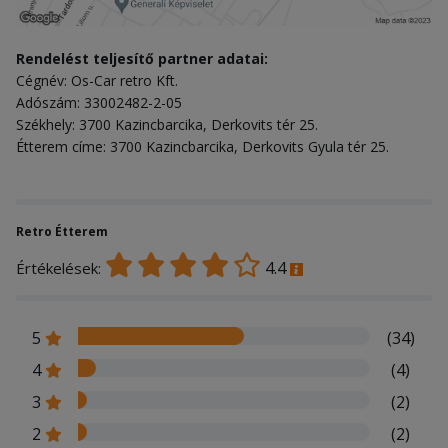
Rendelést teljesítő partner adatai:
Cégnév: Os-Car retro Kft.
Adószám: 33002482-2-05
Székhely: 3700 Kazincbarcika, Derkovits tér 25.
Étterem címe: 3700 Kazincbarcika, Derkovits Gyula tér 25.
Retro Étterem
4.4
Értékelések:
5
(34)
4
(4)
3
(2)
2
(2)