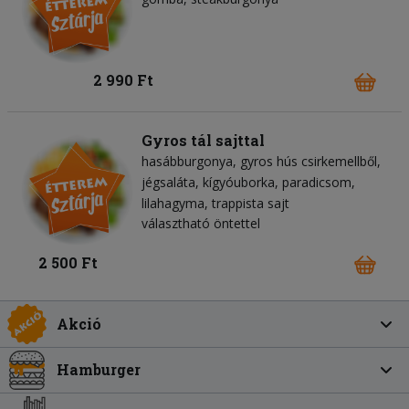
2 990 Ft
Gyros tál sajttal
hasábburgonya
gyros hús csirkemellből
jégsaláta
kígyóuborka
paradicsom
lilahagyma
trappista sajt
választható öntettel
2 500 Ft
Akció
Hamburger