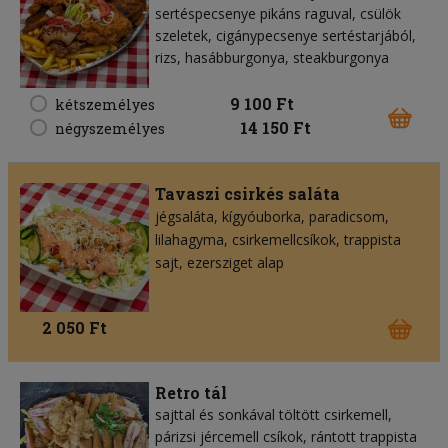
sertéspecsenye pikáns raguval, csülök
szeletek, cigánypecsenye sertéstarjából,
rizs, hasábburgonya, steakburgonya
9 100 Ft
kétszemélyes
14 150 Ft
négyszemélyes
Tavaszi csirkés saláta
jégsaláta
kígyóuborka
paradicsom
lilahagyma
csirkemellcsíkok
trappista
sajt
ezersziget alap
2 050 Ft
Retro tál
sajttal és sonkával töltött csirkemell,
párizsi jércemell csíkok, rántott trappista