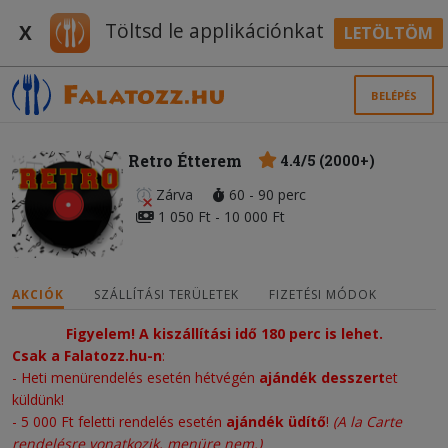
Töltsd le applikációnkat
X
LETÖLTÖM
BELÉPÉS
Retro Étterem
4.4/5 (2000+)
Zárva
60 - 90 perc
1 050 Ft - 10 000 Ft
AKCIÓK
SZÁLLÍTÁSI TERÜLETEK
FIZETÉSI MÓDOK
Figyelem! A kiszállítási idő 180 perc is lehet.
Csak a Falatozz.hu-n
:
- Heti menürendelés esetén hétvégén
ajándék desszert
et
küldünk!
- 5 000 Ft feletti rendelés esetén
ajándék üdítő
!
(A la Carte
rendelésre vonatkozik, menüre nem.)