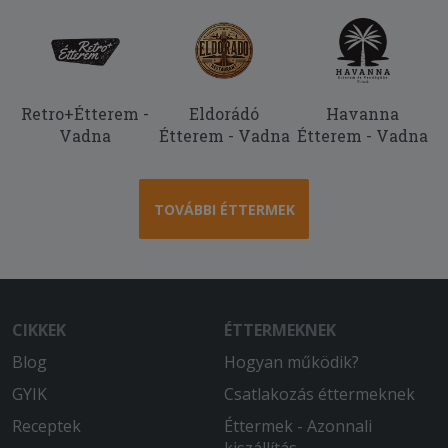
fizették ki. Közölték rendezvényre
készülnek, majd be is zárt a rendelésem
után a hely.
2026-06-26 - Levente:
Retro+Étterem -
Eldorádó
Havanna
2 óra alatt nem jött ki a rendelésem
Vadna
Étterem - Vadna
Étterem - Vadna
2026-06-11 - Nóra:
Legszívesebben 0 csillag,12.16kor
leadott rendelés 14.45 kor érkezett
TOVÁBBI ÉTTERMEK
meg ( A futár már 13.30kor úton volt
valamerre.Úgy hogy az étterem abban
az utcában van ahol lakunk O A
csirkepörköltben 3,5 csirkenyak
darabocska és 1 szárnycafat volt ( Már
CIKKEK
ÉTTERMEKNEK
nem az első negatív tapasztalat velük
kapcsolatban,nem rendelünk tőlük
Blog
Hogyan működik?
többször
GYIK
Csatlakozás éttermeknek
Receptek
Éttermek - Azonnali
2026-04-08 - László:
kiszállítás