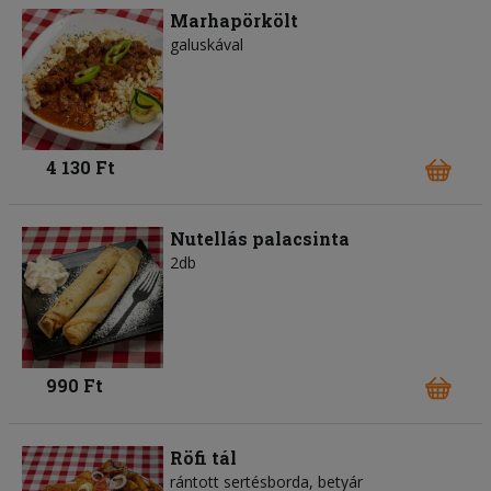
Marhapörkölt
galuskával
4 130 Ft
Nutellás palacsinta
2db
990 Ft
Röfi tál
rántott sertésborda, betyár