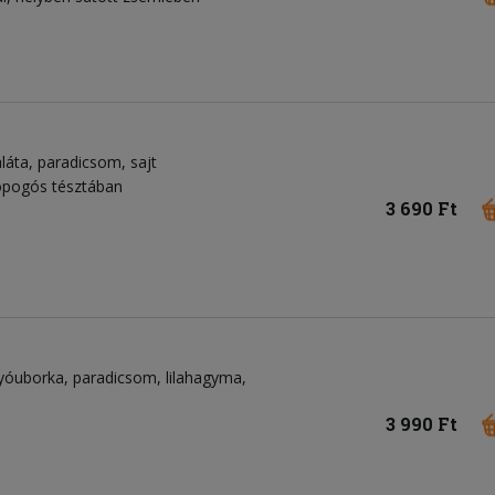
láta
paradicsom
sajt
ropogós tésztában
3 690 Ft
gyóuborka
paradicsom
lilahagyma
3 990 Ft