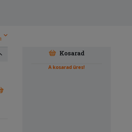
a
Kosarad
A kosarad üres!