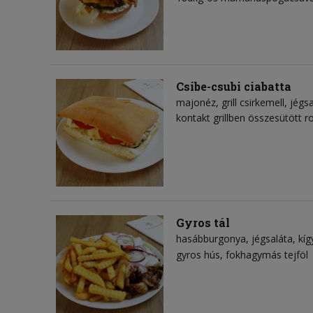
Csibe-csubi ciabatta
majonéz
grill csirkemell
jégsa
kontakt grillben összesütött 
Gyros tál
hasábburgonya
jégsaláta
kí
gyros hús
fokhagymás tejföl