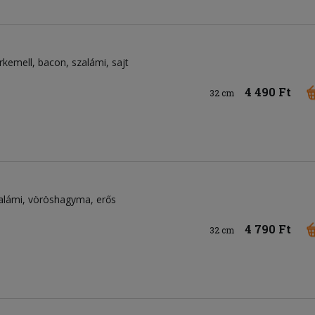
irkemell
bacon
szalámi
sajt
4 490 Ft
32 cm
alámi
vöröshagyma
erős
4 790 Ft
32 cm