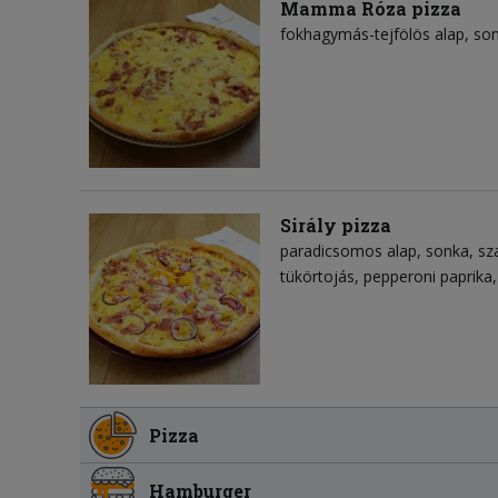
Mamma Róza pizza
fokhagymás-tejfölös alap
so
Sirály pizza
paradicsomos alap
sonka
sz
tükörtojás
pepperoni paprika
Pizza
Hamburger