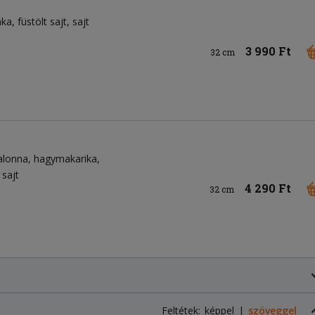
nka
füstölt sajt
sajt
3 990 Ft
32 cm
alonna
hagymakarika
sajt
4 290 Ft
32 cm
Feltétek:
képpel
szöveggel