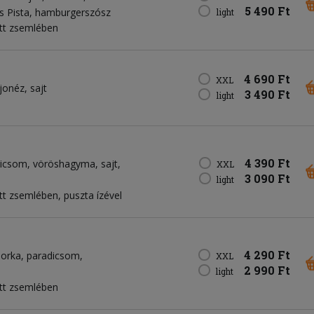
5 490 Ft
s Pista
hamburgerszósz
light
tt zsemlében
4 690 Ft
XXL
jonéz
sajt
3 490 Ft
light
4 390 Ft
dicsom
vöröshagyma
sajt
XXL
3 090 Ft
light
t zsemlében, puszta ízével
4 290 Ft
borka
paradicsom
XXL
2 990 Ft
light
tt zsemlében