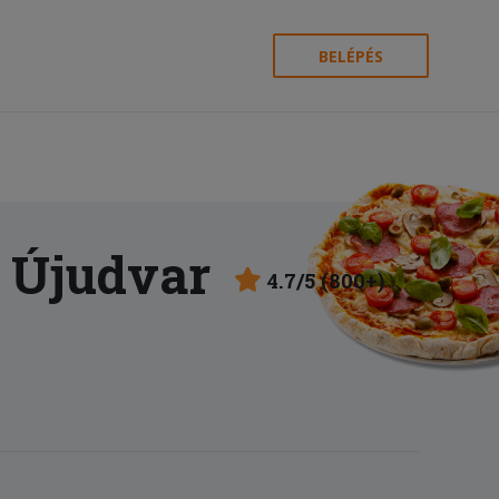
BELÉPÉS
 Újudvar
4.7/5 (800+)