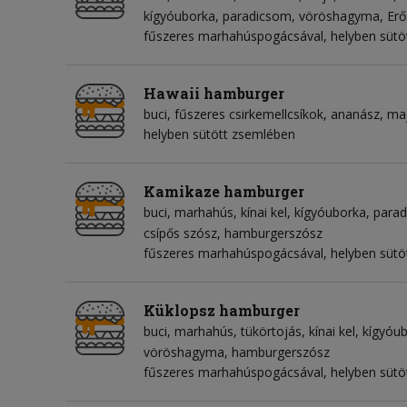
kígyóuborka
paradicsom
vöröshagyma
Erő
fűszeres marhahúspogácsával, helyben sütö
Hawaii hamburger
buci
fűszeres csirkemellcsíkok
ananász
ma
helyben sütött zsemlében
Kamikaze hamburger
buci
marhahús
kínai kel
kígyóuborka
para
csípős szósz
hamburgerszósz
fűszeres marhahúspogácsával, helyben sütöt
Küklopsz hamburger
buci
marhahús
tükörtojás
kínai kel
kígyóu
vöröshagyma
hamburgerszósz
fűszeres marhahúspogácsával, helyben sütö