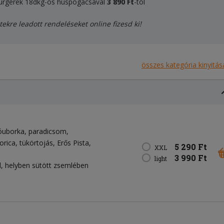
 burgerek 18dkg-os húspogácsával
3 89
0 Ft
-tól
tekre leadott rendeléseket online fizesd ki!
összes kategória kinyitás
óuborka
paradicsom
orica
tükörtojás
Erős Pista
5 290 Ft
XXL
3 990 Ft
light
, helyben sütött zsemlében