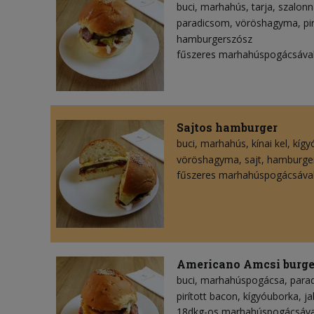
buci
marhahús
tarja
szalonn
paradicsom
vöröshagyma
pi
hamburgerszósz
fűszeres marhahúspogácsával
Sajtos hamburger
buci
marhahús
kínai kel
kígy
vöröshagyma
sajt
hamburge
fűszeres marhahúspogácsával
Americano Amcsi burge
buci
marhahúspogácsa
para
pirított bacon
kígyóuborka
ja
18dkg-os marhahúspogácsával