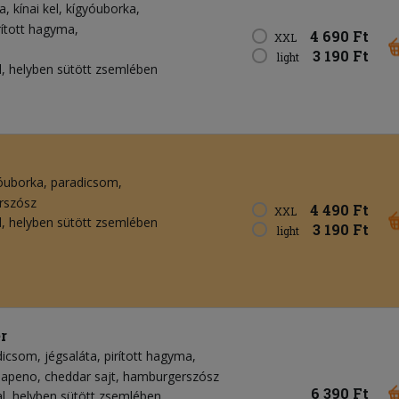
a
kínai kel
kígyóuborka
rított hagyma
4 690 Ft
XXL
3 190 Ft
light
, helyben sütött zsemlében
óuborka
paradicsom
rszósz
4 490 Ft
XXL
, helyben sütött zsemlében
3 190 Ft
light
r
dicsom
jégsaláta
pirított hagyma
lapeno
cheddar sajt
hamburgerszósz
6 390 Ft
, helyben sütött zsemlében