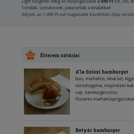
Light burgerek 9dkg-os húspogácsával
2 690
Ft
-tól, XXL
Tortillák, szendvicsek, palacsinták a kínálatban
Kérjük, az 1 000 Ft-nál magasabb kiszállítási díjas terüle
Étterem sztárjai
A'la Sziszi hamburger
buci
marhahús
kínai kel
kígy
vöröshagyma
majonézes kuk
sajt
hamburgerszósz
fűszeres marhahúspogácsával
Betyár hamburger