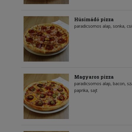
Húsimádó pizza
paradicsomos alap
sonka
cs
Magyaros pizza
paradicsomos alap
bacon
sz
paprika
sajt