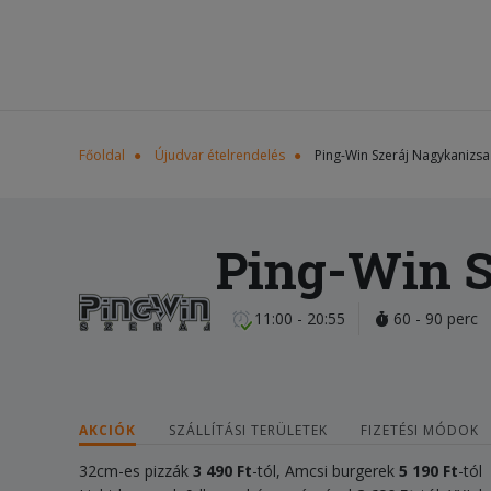
Főoldal
Újudvar ételrendelés
Ping-Win Szeráj Nagykanizsa
Ping-Win S
11:00 - 20:55
60 - 90 perc
AKCIÓK
SZÁLLÍTÁSI TERÜLETEK
FIZETÉSI MÓDOK
32cm-es pizzák
3 490 Ft
-tól, Amcsi burgerek
5 190
Ft
-tól