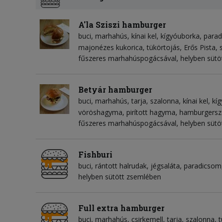
A'la Sziszi hamburger
buci
marhahús
kínai kel
kígyóuborka
para
majonézes kukorica
tükörtojás
Erős Pista
fűszeres marhahúspogácsával, helyben sütö
Betyár hamburger
buci
marhahús
tarja
szalonna
kínai kel
kí
vöröshagyma
pirított hagyma
hamburgersz
fűszeres marhahúspogácsával, helyben sütö
Fishburi
buci
rántott halrudak
jégsaláta
paradicsom
helyben sütött zsemlében
Full extra hamburger
buci
marhahús
csirkemell
tarja
szalonna
t