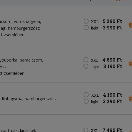
5 290 Ft
dicsom
vöröshagyma
XXL
3 990 Ft
sajt
hamburgerszósz
light
tt zsemlében
4 690 Ft
gyóuborka
paradicsom
XXL
3 190 Ft
ósz
light
tt zsemlében
4 190 Ft
XXL
lilahagyma
hamburgerszósz
3 290 Ft
light
7 490 Ft
ükörtojás
kínai kel
XXL