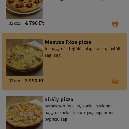
4 790 Ft
32 cm
Mamma Róza pizza
fokhagymás-tejfölös alap
sonka
füstölt
sajt
sajt
3 990 Ft
32 cm
Sirály pizza
paradicsomos alap
sonka
szalonna
hagymakarika
tükörtojás
pepperoni
paprika
sajt