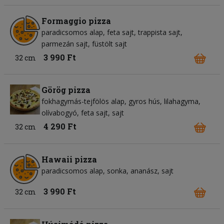
Formaggio pizza
paradicsomos alap
feta sajt
trappista sajt
parmezán sajt
füstölt sajt
3 990 Ft
32 cm
Görög pizza
fokhagymás-tejfölös alap
gyros hús
lilahagyma
olívabogyó
feta sajt
sajt
4 290 Ft
32 cm
Hawaii pizza
paradicsomos alap
sonka
ananász
sajt
3 990 Ft
32 cm