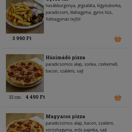
hasábburgonya
jégsaláta
kígyóuborka
paradicsom
lilahagyma
gyros hús
fokhagymás tejföl
3 990 Ft
Húsimádó pizza
paradicsomos alap
sonka
csirkemell
bacon
szalámi
sajt
4 490 Ft
32 cm
Magyaros pizza
paradicsomos alap
bacon
szalámi
vöröshagyma
erős paprika
sajt