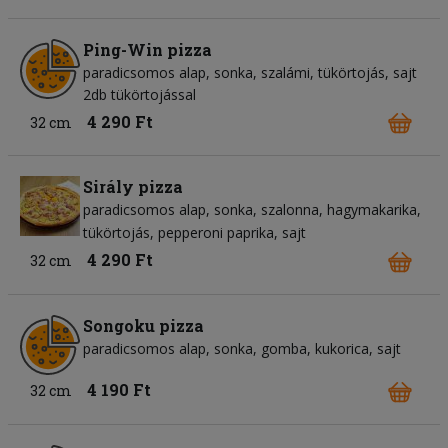
Ping-Win pizza
paradicsomos alap
sonka
szalámi
tükörtojás
sajt
2db tükörtojással
4 290 Ft
32 cm
Sirály pizza
paradicsomos alap
sonka
szalonna
hagymakarika
tükörtojás
pepperoni paprika
sajt
4 290 Ft
32 cm
Songoku pizza
paradicsomos alap
sonka
gomba
kukorica
sajt
4 190 Ft
32 cm