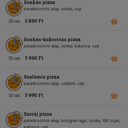
Sonkás pizza
paradicsomos alap
sonka
sajt
3 890 Ft
32 cm
Sonkás-kukoricás pizza
paradicsomos alap
sonka
kukorica
sajt
3 990 Ft
32 cm
Szalámis pizza
paradicsomos alap
szalámi
sajt
3 990 Ft
32 cm
Szeráj pizza
paradicsomos alap
bolognai ragu
sonka
főtt tojás
kukorica
sajt