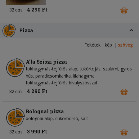
4 290 Ft
32 cm
Pizza
Feltétek:
kép
szöveg
A'la Sziszi pizza
fokhagymás-tejfölös alap
tükörtojás
szalámi
gyros
hús
paradicsomkarika
lilahagyma
fokhagymás-tejfölös bivalyszósszal
4 290 Ft
32 cm
Bolognai pizza
bolognai alap
cukorborsó
sajt
3 990 Ft
32 cm