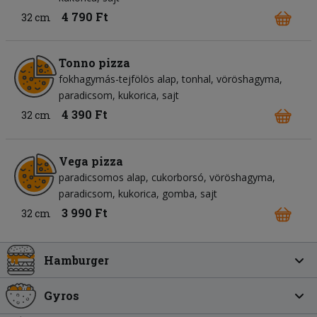
4 790 Ft
32 cm
Tonno pizza
fokhagymás-tejfölös alap
tonhal
vöröshagyma
paradicsom
kukorica
sajt
4 390 Ft
32 cm
Vega pizza
paradicsomos alap
cukorborsó
vöröshagyma
paradicsom
kukorica
gomba
sajt
3 990 Ft
32 cm
Hamburger
Gyros