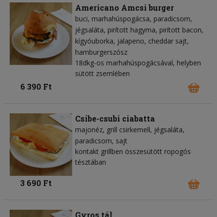
Americano Amcsi burger
buci
marhahúspogácsa
paradicsom
jégsaláta
pirított hagyma
pirított bacon
kígyóuborka
jalapeno
cheddar sajt
hamburgerszósz
18dkg-os marhahúspogácsával, helyben
sütött zsemlében
6 390 Ft
Csibe-csubi ciabatta
majonéz
grill csirkemell
jégsaláta
paradicsom
sajt
kontakt grillben összesütött ropogós
tésztában
3 690 Ft
Gyros tál