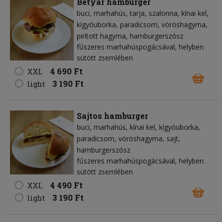
Betyár hamburger
buci
marhahús
tarja
szalonna
kínai kel
kígyóuborka
paradicsom
vöröshagyma
pirított hagyma
hamburgerszósz
fűszeres marhahúspogácsával, helyben
sütött zsemlében
4 690 Ft
XXL
3 190 Ft
light
Sajtos hamburger
buci
marhahús
kínai kel
kígyóuborka
paradicsom
vöröshagyma
sajt
hamburgerszósz
fűszeres marhahúspogácsával, helyben
sütött zsemlében
4 490 Ft
XXL
3 190 Ft
light