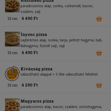
Húsimádó pizza
paradicsomos alap
sonka
csirkemell
bacon
szalámi
sajt
4 490 Ft
32 cm
Ínyenc pizza
sajtkrémes alap
sonka
tarja
pirított hagyma
bab
lilahagyma
füstölt sajt
sajt
4 490 Ft
32 cm
Kívánság pizza
választható alappal + 5 féle választható feltéttel
4 290 Ft
32 cm
Magyaros pizza
paradicsomos alap
bacon
szalámi
vöröshagyma