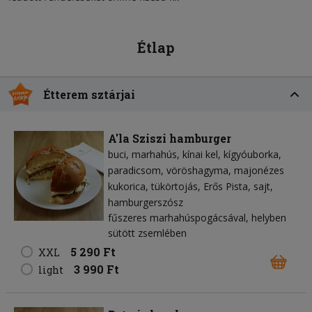
Étlap
Étterem sztárjai
A'la Sziszi hamburger
buci
marhahús
kínai kel
kígyóuborka
paradicsom
vöröshagyma
majonézes
kukorica
tükörtojás
Erős Pista
sajt
hamburgerszósz
fűszeres marhahúspogácsával, helyben
sütött zsemlében
5 290 Ft
XXL
3 990 Ft
light