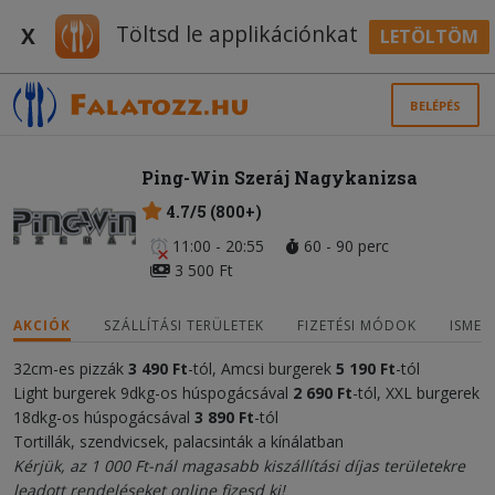
Töltsd le applikációnkat
X
LETÖLTÖM
BELÉPÉS
Ping-Win Szeráj Nagykanizsa
4.7/5 (800+)
11:00 - 20:55
60 - 90 perc
3 500 Ft
AKCIÓK
SZÁLLÍTÁSI TERÜLETEK
FIZETÉSI MÓDOK
ISMER
32cm-es pizzák
3 490 Ft
-tól, Amcsi burgerek
5 190
Ft
-tól
Light burgerek 9dkg-os húspogácsával
2 690
Ft
-tól, XXL burgerek
18dkg-os húspogácsával
3 89
0 Ft
-tól
Tortillák, szendvicsek, palacsinták a kínálatban
Kérjük, az 1 000 Ft-nál magasabb kiszállítási díjas területekre
leadott rendeléseket online fizesd ki!