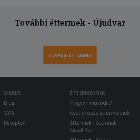
További éttermek - Újudvar
TOVÁBBI ÉTTERMEK
CIKKEK
ÉTTERMEKNEK
Blog
Hogyan működik?
GYIK
Csatlakozás éttermeknek
Receptek
Éttermek - Azonnali
kiszállítás
Éttermek - Menü