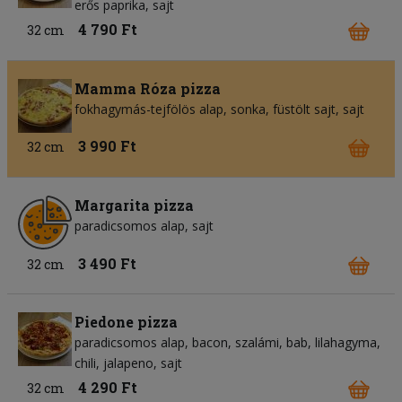
erős paprika
sajt
4 790 Ft
32 cm
Mamma Róza pizza
fokhagymás-tejfölös alap
sonka
füstölt sajt
sajt
3 990 Ft
32 cm
Margarita pizza
paradicsomos alap
sajt
3 490 Ft
32 cm
Piedone pizza
paradicsomos alap
bacon
szalámi
bab
lilahagyma
chili
jalapeno
sajt
4 290 Ft
32 cm