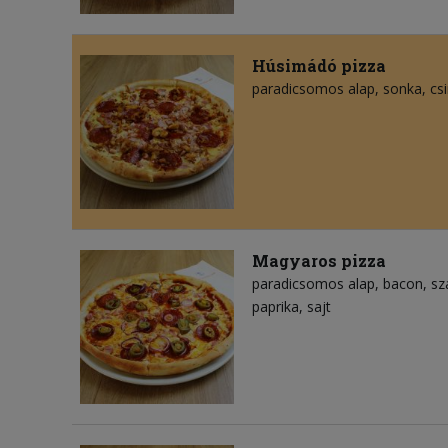
Húsimádó pizza
paradicsomos alap
sonka
cs
Magyaros pizza
paradicsomos alap
bacon
sz
paprika
sajt