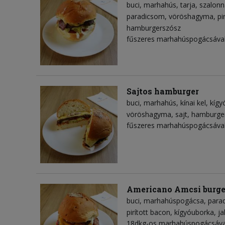
buci
marhahús
tarja
szalonn
paradicsom
vöröshagyma
pi
hamburgerszósz
fűszeres marhahúspogácsával
Sajtos hamburger
buci
marhahús
kínai kel
kígy
vöröshagyma
sajt
hamburge
fűszeres marhahúspogácsával
Americano Amcsi burge
buci
marhahúspogácsa
para
pirított bacon
kígyóuborka
ja
18dkg-os marhahúspogácsával