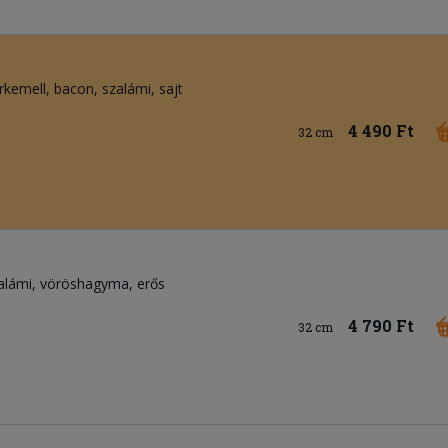
irkemell
bacon
szalámi
sajt
4 490 Ft
32 cm
alámi
vöröshagyma
erős
4 790 Ft
32 cm