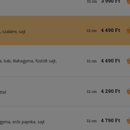
3 990 Ft
32 cm
4 490 Ft
32 cm
szalámi
sajt
4 490 Ft
a
bab
lilahagyma
füstölt sajt
32 cm
4 290 Ft
32 cm
ttel
4 790 Ft
32 cm
agyma
erős paprika
sajt