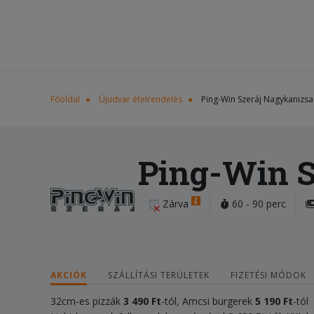
Főoldal
Újudvar ételrendelés
Ping-Win Szeráj Nagykanizsa
Ping-Win S
Zárva
60 - 90 perc
AKCIÓK
SZÁLLÍTÁSI TERÜLETEK
FIZETÉSI MÓDOK
32cm-es pizzák
3 490 Ft
-tól, Amcsi burgerek
5 190
Ft
-tól