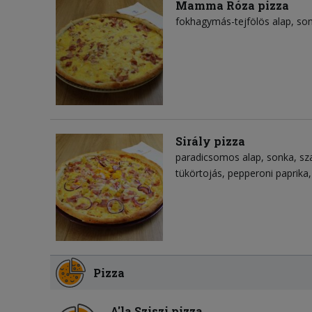
Mamma Róza pizza
fokhagymás-tejfölös alap
so
Sirály pizza
paradicsomos alap
sonka
sz
tükörtojás
pepperoni paprika
Pizza
A'la Sziszi pizza