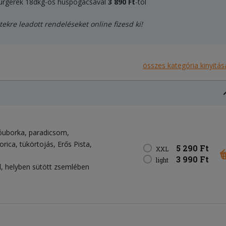
 burgerek 18dkg-os húspogácsával
3 89
0 Ft
-tól
tekre leadott rendeléseket online fizesd ki!
összes kategória kinyitás
óuborka
paradicsom
orica
tükörtojás
Erős Pista
5 290 Ft
XXL
3 990 Ft
light
, helyben sütött zsemlében