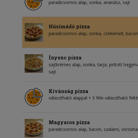
paradicsomos alap
sonka
ananász
sajt
Húsimádó pizza
paradicsomos alap
sonka
csirkemell
bacon
Ínyenc pizza
sajtkrémes alap
sonka
tarja
pirított hagym
sajt
Kívánság pizza
választható alappal + 5 féle választható felté
Magyaros pizza
paradicsomos alap
bacon
szalámi
vörösh