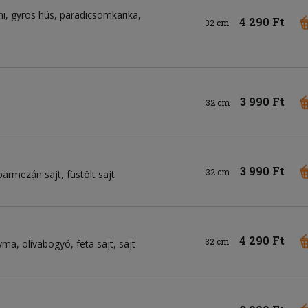
mi
gyros hús
paradicsomkarika
4 290 Ft
32 cm
3 990 Ft
32 cm
3 990 Ft
32 cm
parmezán sajt
füstölt sajt
4 290 Ft
32 cm
gyma
olívabogyó
feta sajt
sajt