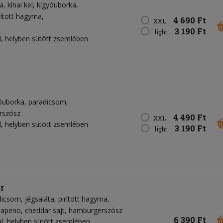
a
kínai kel
kígyóuborka
rított hagyma
4 690 Ft
XXL
3 190 Ft
light
, helyben sütött zsemlében
óuborka
paradicsom
rszósz
4 490 Ft
XXL
, helyben sütött zsemlében
3 190 Ft
light
r
dicsom
jégsaláta
pirított hagyma
lapeno
cheddar sajt
hamburgerszósz
6 390 Ft
, helyben sütött zsemlében