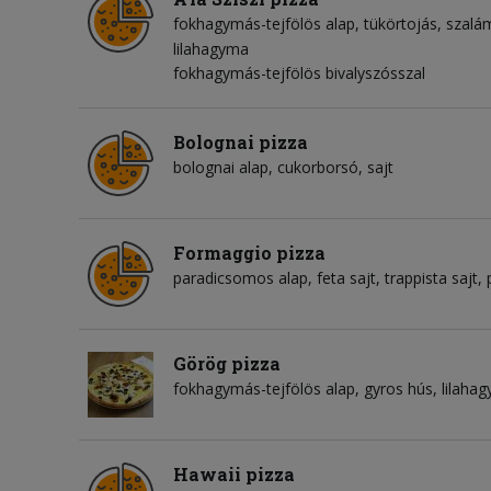
fokhagymás-tejfölös alap
tükörtojás
szalá
lilahagyma
fokhagymás-tejfölös bivalyszósszal
Bolognai pizza
bolognai alap
cukorborsó
sajt
Formaggio pizza
paradicsomos alap
feta sajt
trappista sajt
Görög pizza
fokhagymás-tejfölös alap
gyros hús
lilaha
Hawaii pizza