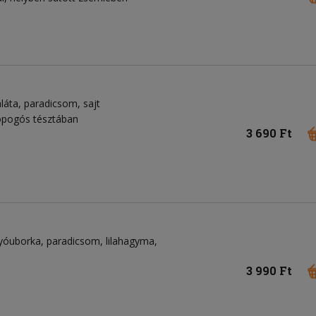
láta
paradicsom
sajt
ropogós tésztában
3 690 Ft
gyóuborka
paradicsom
lilahagyma
3 990 Ft