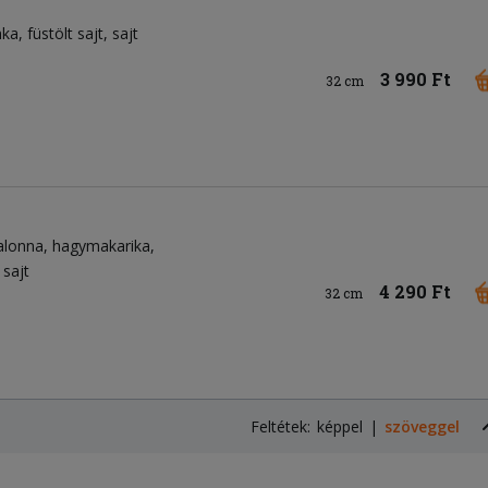
nka
füstölt sajt
sajt
3 990 Ft
32 cm
alonna
hagymakarika
sajt
4 290 Ft
32 cm
Feltétek:
képpel
szöveggel