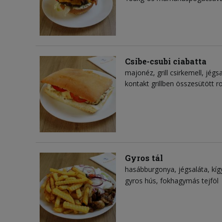
Csibe-csubi ciabatta
majonéz
grill csirkemell
jégsa
kontakt grillben összesütött 
Gyros tál
hasábburgonya
jégsaláta
kí
gyros hús
fokhagymás tejföl