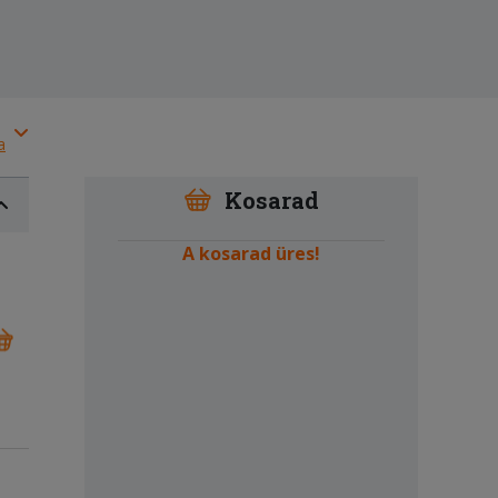
a
Kosarad
A kosarad üres!