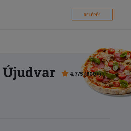
BELÉPÉS
 Újudvar
4.7/5 (800+)