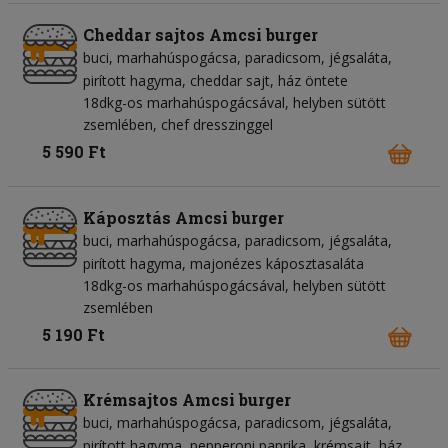
Cheddar sajtos Amcsi burger
buci
marhahúspogácsa
paradicsom
jégsaláta
pirított hagyma
cheddar sajt
ház öntete
18dkg-os marhahúspogácsával, helyben sütött
zsemlében, chef dresszinggel
5 590 Ft
Káposztás Amcsi burger
buci
marhahúspogácsa
paradicsom
jégsaláta
pirított hagyma
majonézes káposztasaláta
18dkg-os marhahúspogácsával, helyben sütött
zsemlében
5 190 Ft
Krémsajtos Amcsi burger
buci
marhahúspogácsa
paradicsom
jégsaláta
pirított hagyma
pepperoni paprika
krémsajt
ház