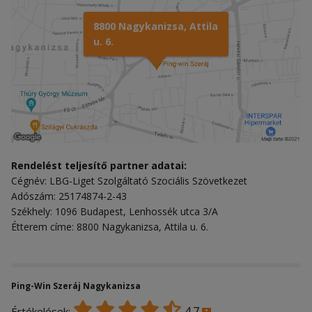
8800 Nagykanizsa, Attila
u. 6.
Rendelést teljesítő partner adatai:
Cégnév: LBG-Liget Szolgáltató Szociális Szövetkezet
Adószám: 25174874-2-43
Székhely: 1096 Budapest, Lenhossék utca 3/A
Étterem címe: 8800 Nagykanizsa, Attila u. 6.
Ping-Win Szeráj Nagykanizsa
4.7
Értékelések: