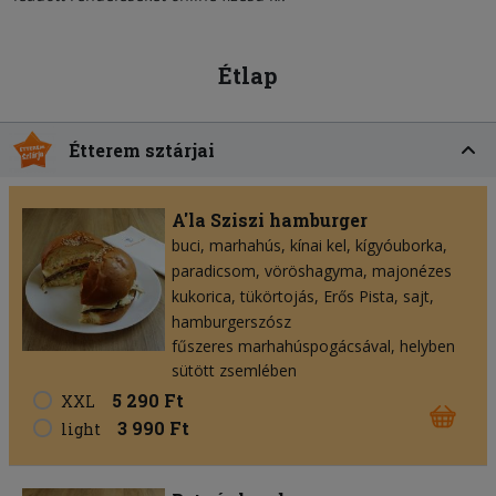
Étlap
Étterem sztárjai
A'la Sziszi hamburger
buci
marhahús
kínai kel
kígyóuborka
paradicsom
vöröshagyma
majonézes
kukorica
tükörtojás
Erős Pista
sajt
hamburgerszósz
fűszeres marhahúspogácsával, helyben
sütött zsemlében
5 290 Ft
XXL
3 990 Ft
light