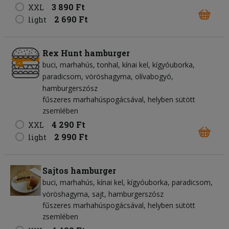
3 890 Ft
XXL
2 690 Ft
light
Rex Hunt hamburger
buci
marhahús
tonhal
kínai kel
kígyóuborka
paradicsom
vöröshagyma
olívabogyó
hamburgerszósz
fűszeres marhahúspogácsával, helyben sütött
zsemlében
4 290 Ft
XXL
2 990 Ft
light
Sajtos hamburger
buci
marhahús
kínai kel
kígyóuborka
paradicsom
vöröshagyma
sajt
hamburgerszósz
fűszeres marhahúspogácsával, helyben sütött
zsemlében