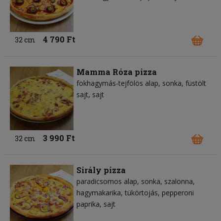
4 790 Ft
32 cm
Mamma Róza pizza
fokhagymás-tejfölös alap
sonka
füstölt
sajt
sajt
3 990 Ft
32 cm
Sirály pizza
paradicsomos alap
sonka
szalonna
hagymakarika
tükörtojás
pepperoni
paprika
sajt