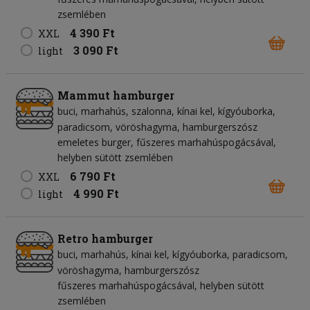
zsemlében
4 390 Ft
XXL
3 090 Ft
light
Mammut hamburger
buci
marhahús
szalonna
kínai kel
kígyóuborka
paradicsom
vöröshagyma
hamburgerszósz
emeletes burger, fűszeres marhahúspogácsával,
helyben sütött zsemlében
6 790 Ft
XXL
4 990 Ft
light
Retro hamburger
buci
marhahús
kínai kel
kígyóuborka
paradicsom
vöröshagyma
hamburgerszósz
fűszeres marhahúspogácsával, helyben sütött
zsemlében