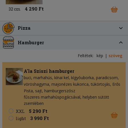
4 290 Ft
32 cm
Pizza
Hamburger
Feltétek:
kép
szöveg
A'la Sziszi hamburger
buci
marhahús
kínai kel
kígyóuborka
paradicsom
vöröshagyma
majonézes kukorica
tükörtojás
Erős
Pista
sajt
hamburgerszósz
fűszeres marhahúspogácsával, helyben sütött
zsemlében
5 290 Ft
XXL
3 990 Ft
light