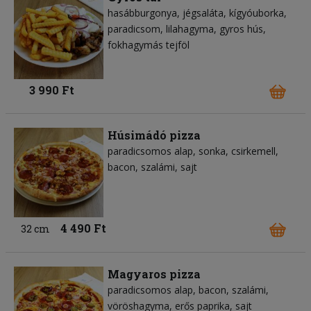
hasábburgonya
jégsaláta
kígyóuborka
paradicsom
lilahagyma
gyros hús
fokhagymás tejföl
3 990 Ft
Húsimádó pizza
paradicsomos alap
sonka
csirkemell
bacon
szalámi
sajt
4 490 Ft
32 cm
Magyaros pizza
paradicsomos alap
bacon
szalámi
vöröshagyma
erős paprika
sajt