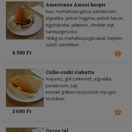
Americano Amcsi burger
buci
marhahúspogácsa
paradicsom
jégsaláta
pirított hagyma
pirított bacon
kígyóuborka
jalapeno
cheddar sajt
hamburgerszósz
18dkg-os marhahúspogácsával, helyben
sütött zsemlében
6 390 Ft
Csibe-csubi ciabatta
majonéz
grill csirkemell
jégsaláta
paradicsom
sajt
kontakt grillben összesütött ropogós
tésztában
3 690 Ft
Gyros tál