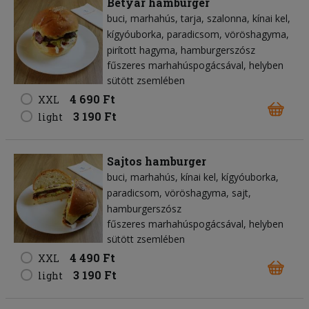
Betyár hamburger
buci
marhahús
tarja
szalonna
kínai kel
kígyóuborka
paradicsom
vöröshagyma
pirított hagyma
hamburgerszósz
fűszeres marhahúspogácsával, helyben
sütött zsemlében
4 690 Ft
XXL
3 190 Ft
light
Sajtos hamburger
buci
marhahús
kínai kel
kígyóuborka
paradicsom
vöröshagyma
sajt
hamburgerszósz
fűszeres marhahúspogácsával, helyben
sütött zsemlében
4 490 Ft
XXL
3 190 Ft
light