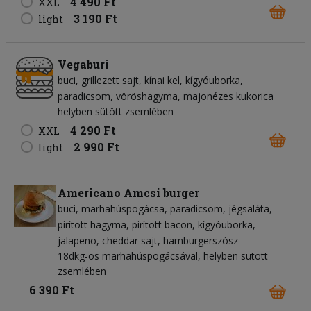
4 490 Ft
XXL
3 190 Ft
light
Vegaburi
buci
grillezett sajt
kínai kel
kígyóuborka
paradicsom
vöröshagyma
majonézes kukorica
helyben sütött zsemlében
4 290 Ft
XXL
2 990 Ft
light
Americano Amcsi burger
buci
marhahúspogácsa
paradicsom
jégsaláta
pirított hagyma
pirított bacon
kígyóuborka
jalapeno
cheddar sajt
hamburgerszósz
18dkg-os marhahúspogácsával, helyben sütött
zsemlében
6 390 Ft