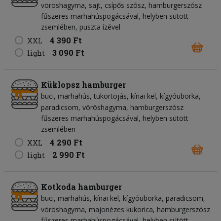
vöröshagyma
sajt
csípős szósz
hamburgerszósz
fűszeres marhahúspogácsával, helyben sütött
zsemlében, puszta ízével
4 390 Ft
XXL
3 090 Ft
light
Küklopsz hamburger
buci
marhahús
tükörtojás
kínai kel
kígyóuborka
paradicsom
vöröshagyma
hamburgerszósz
fűszeres marhahúspogácsával, helyben sütött
zsemlében
4 290 Ft
XXL
2 990 Ft
light
Kotkoda hamburger
buci
marhahús
kínai kel
kígyóuborka
paradicsom
vöröshagyma
majonézes kukorica
hamburgerszósz
fűszeres marhahúspogácsával, helyben sütött