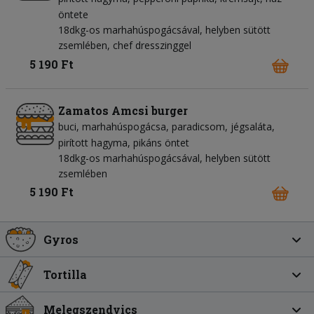
öntete
18dkg-os marhahúspogácsával, helyben sütött
zsemlében, chef dresszinggel
5 190 Ft
Zamatos Amcsi burger
buci
marhahúspogácsa
paradicsom
jégsaláta
pirított hagyma
pikáns öntet
18dkg-os marhahúspogácsával, helyben sütött
zsemlében
5 190 Ft
Gyros
Tortilla
Melegszendvics