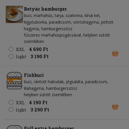
Betyár hamburger
buci
marhahús
tarja
szalonna
kínai kel
kígyóuborka
paradicsom
vöröshagyma
pirított
hagyma
hamburgerszósz
fűszeres marhahúspogácsával, helyben sütött
zsemlében
4 690 Ft
XXL
3 190 Ft
light
Fishburi
buci
rántott halrudak
jégsaláta
paradicsom
lilahagyma
hamburgerszósz
helyben sütött zsemlében
4 190 Ft
XXL
3 290 Ft
light
Full extra hamburger