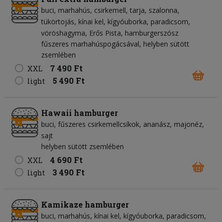
buci
marhahús
csirkemell
tarja
szalonna
tükörtojás
kínai kel
kígyóuborka
paradicsom
vöröshagyma
Erős Pista
hamburgerszósz
fűszeres marhahúspogácsával, helyben sütött
zsemlében
7 490 Ft
XXL
5 490 Ft
light
Hawaii hamburger
buci
fűszeres csirkemellcsíkok
ananász
majonéz
sajt
helyben sütött zsemlében
4 690 Ft
XXL
3 490 Ft
light
Kamikaze hamburger
buci
marhahús
kínai kel
kígyóuborka
paradicsom