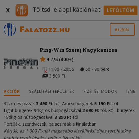
Töltsd le applikációnkat
X
LETÖLTÖM
BELÉPÉS
Ping-Win Szeráj Nagykanizsa
4.7/5 (800+)
11:00 - 20:55
60 - 90 perc
3 500 Ft
AKCIÓK
SZÁLLÍTÁSI TERÜLETEK
FIZETÉSI MÓDOK
ISMER
32cm-es pizzák
3 490 Ft
-tól, Amcsi burgerek
5 190
Ft
-tól
Light burgerek 9dkg-os húspogácsával
2 690
Ft
-tól, XXL burgerek
18dkg-os húspogácsával
3 89
0 Ft
-tól
Tortillák, szendvicsek, palacsinták a kínálatban
Kérjük, az 1 000 Ft-nál magasabb kiszállítási díjas területekre
leadott rendeléseket online fizesd ki!