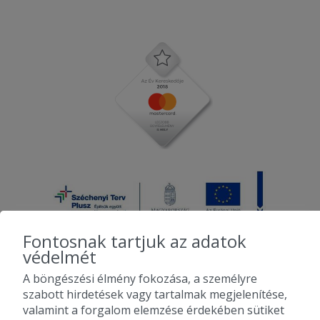
Fontosnak tartjuk az adatok
védelmét
A böngészési élmény fokozása, a személyre
2010-2026 Copyright - Falatozz.hu - Diston-line Kft.
szabott hirdetések vagy tartalmak megjelenítése,
valamint a forgalom elemzése érdekében sütiket
Pizza, gyros, hamburger, menük kedvező áron, egy helyen az összes