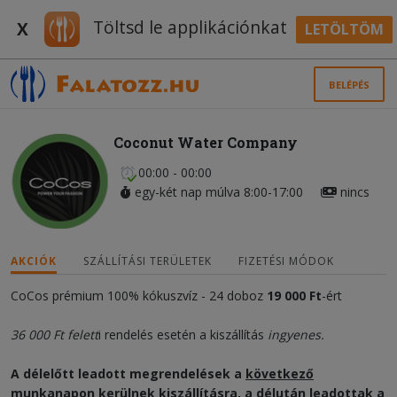
Töltsd le applikációnkat
X
LETÖLTÖM
BELÉPÉS
Coconut Water Company
00:00 - 00:00
egy-két nap múlva 8:00-17:00
nincs
AKCIÓK
SZÁLLÍTÁSI TERÜLETEK
FIZETÉSI MÓDOK
CoCos prémium 100% kókuszvíz - 24 doboz
19 000 Ft
-ért
36 000 Ft felett
i rendelés esetén a kiszállítás
ingyenes.
A délelőtt leadott megrendelések a
következő
munkanapon
kerülnek kiszállításra, a délután leadottak a