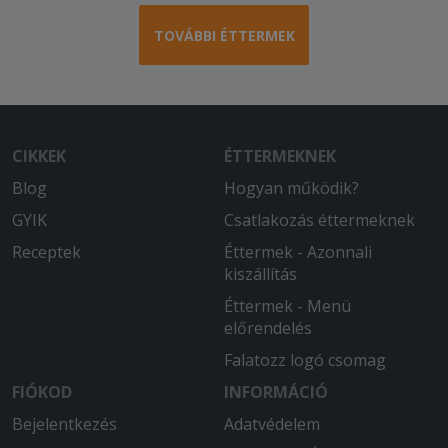
TOVÁBBI ÉTTERMEK
CIKKEK
ÉTTERMEKNEK
Blog
Hogyan működik?
GYIK
Csatlakozás éttermeknek
Receptek
Éttermek - Azonnali
kiszállítás
Éttermek - Menü
előrendelés
Falatozz logó csomag
FIÓKOD
INFORMÁCIÓ
Bejelentkezés
Adatvédelem