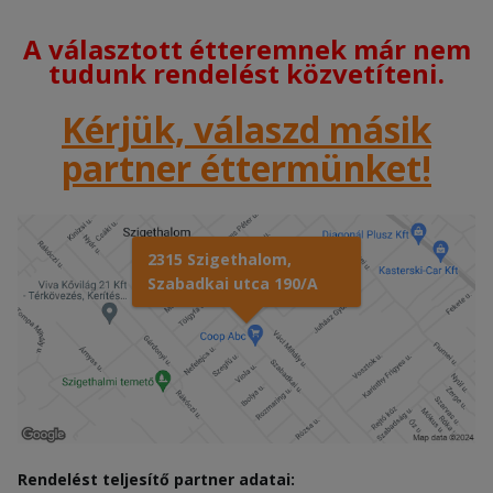
A választott étteremnek már nem
tudunk rendelést közvetíteni.
Kérjük, válaszd másik
partner éttermünket!
2315 Szigethalom,
Szabadkai utca 190/A
Rendelést teljesítő partner adatai: