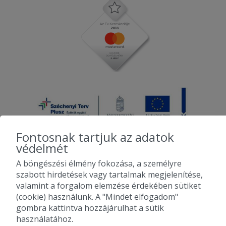
Fontosnak tartjuk az adatok
védelmét
A böngészési élmény fokozása, a személyre
2010-2026 Copyright - Falatozz.hu - Diston-line Kft.
szabott hirdetések vagy tartalmak megjelenítése,
valamint a forgalom elemzése érdekében sütiket
Pizza, gyros, hamburger, menük kedvező áron, egy helyen az összes
(cookie) használunk. A "Mindet elfogadom"
étterem ajánlata.
gombra kattintva hozzájárulhat a sütik
használatához.