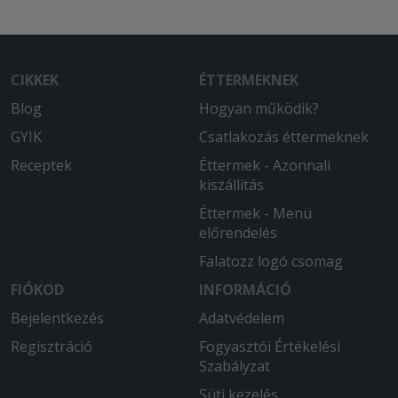
CIKKEK
ÉTTERMEKNEK
Blog
Hogyan működik?
GYIK
Csatlakozás éttermeknek
Receptek
Éttermek - Azonnali
kiszállítás
Éttermek - Menü
előrendelés
Falatozz logó csomag
FIÓKOD
INFORMÁCIÓ
Bejelentkezés
Adatvédelem
Regisztráció
Fogyasztói Értékelési
Szabályzat
Süti kezelés