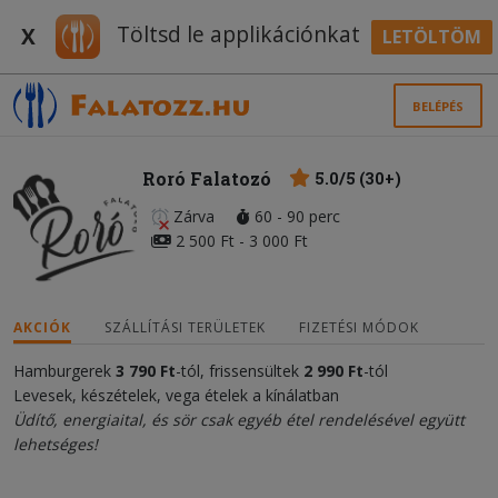
Töltsd le applikációnkat
X
LETÖLTÖM
BELÉPÉS
Roró Falatozó
5.0/5 (30+)
Zárva
60 - 90 perc
2 500 Ft - 3 000 Ft
AKCIÓK
SZÁLLÍTÁSI TERÜLETEK
FIZETÉSI MÓDOK
Hamburgerek
3 790 Ft
-tól, frissensültek
2 990 Ft
-tól
Levesek, készételek, vega ételek a kínálatban
Üdítő, energiaital, és sör csak egyéb étel rendelésével együtt
lehetséges!