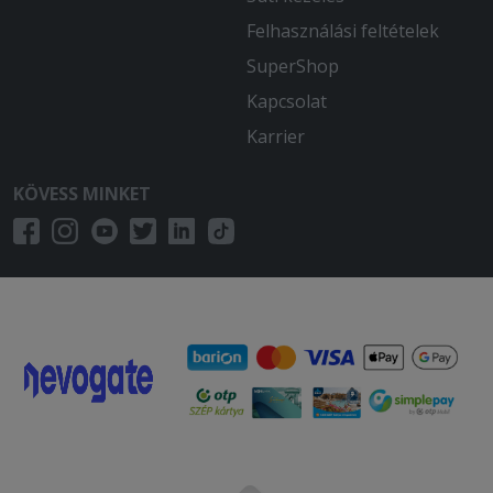
Felhasználási feltételek
SuperShop
Kapcsolat
Karrier
KÖVESS MINKET